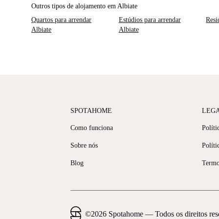
Outros tipos de alojamento em Albiate
Quartos para arrendar
Estúdios para arrendar
Resi
Albiate
Albiate
SPOTAHOME
LEG
Como funciona
Políti
Sobre nós
Políti
Blog
Termo
©
2026
Spotahome —
Todos os direitos re