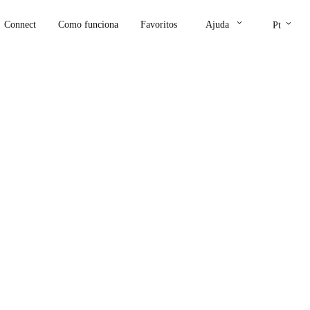
keyboard_arrow_down
keyboard_arrow_down
Connect
Como funciona
Favoritos
Ajuda
Pt