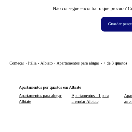
Não consegue encontrar o que procura? Crie
Guardar pesqu
Começar
›
Itália
›
Albiato
›
Apartamentos para alugar
›
+ de 3 quartos
Apartamentos por quartos em Albiate
Apartamentos para alugar
Apartamentos T1 para
Apar
Albiate
arrendar Albiate
arre