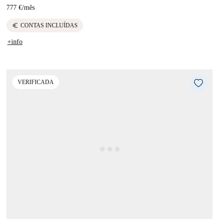
777 €
/
mês
euro
CONTAS INCLUÍDAS
+info
VERIFICADA