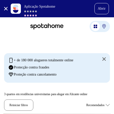
Aplicação Spotahome
Abrir
mobile
+ de 180 000 alugueres totalmente online
check_circle
Protecção contra fraudes
diamond
Proteção contra cancelamento
3
quartos em residências universitarias para alugar em Alicante online
Reiniciar filtros