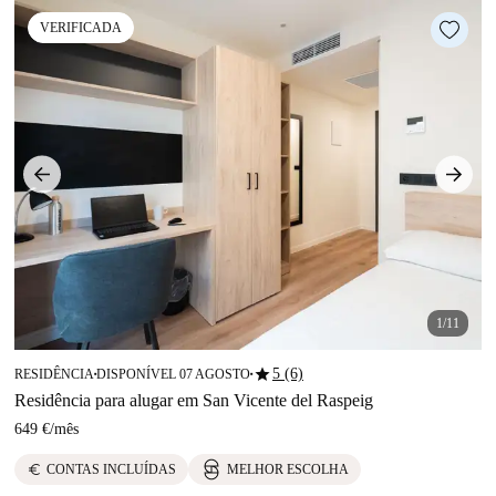
VERIFICADA
1/11
star
5 (6)
RESIDÊNCIA
DISPONÍVEL 07 AGOSTO
■
■
Residência para alugar em San Vicente del Raspeig
649 €
/
mês
euro
CONTAS INCLUÍDAS
MELHOR ESCOLHA