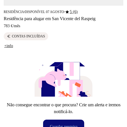
star
5 (6)
RESIDÊNCIA
DISPONÍVEL 07 AGOSTO
■
■
Residência para alugar em San Vicente del Raspeig
783 €
/
mês
euro
CONTAS INCLUÍDAS
+info
Não consegue encontrar o que procura? Crie um alerta e iremos
notificá-lo.
Guardar pesquisa