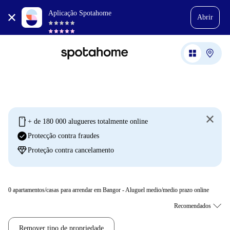
Aplicação Spotahome
Abrir
mobile
+ de 180 000 alugueres totalmente online
check_circle
Protecção contra fraudes
diamond
Proteção contra cancelamento
0
apartamentos/casas para arrendar em Bangor - Aluguel medio/medio prazo online
Remover tipo de propriedade