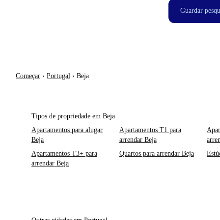
Guardar pesqu
Começar
›
Portugal
›
Beja
Tipos de propriedade em Beja
Apartamentos para alugar
Apartamentos T1 para
Apar
Beja
arrendar Beja
arre
Apartamentos T3+ para
Quartos para arrendar Beja
Estú
arrendar Beja