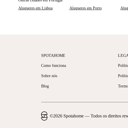
Outras cidades em Portugal
Alugueres em Lisboa
Alugueres em Porto
Alug
SPOTAHOME
LEG
Como funciona
Políti
Sobre nós
Políti
Blog
Termo
©
2026
Spotahome —
Todos os direitos re