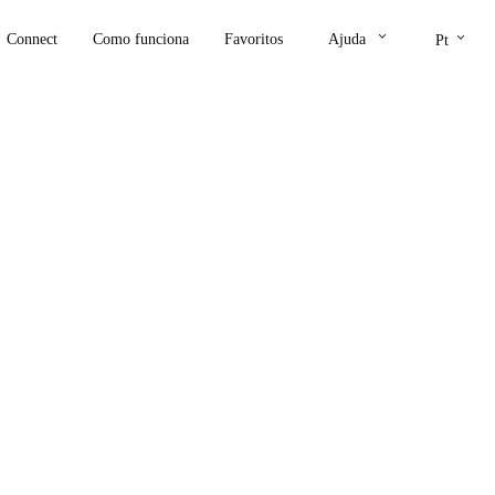
keyboard_arrow_down
keyboard_arrow_down
Connect
Como funciona
Favoritos
Ajuda
Pt