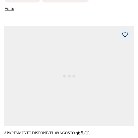
+info
star
5 (1)
APARTAMENTO
DISPONÍVEL 09 AGOSTO
■
■