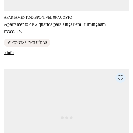
APARTAMENTO
DISPONÍVEL 09 AGOSTO
■
Apartamento de 2 quartos para alugar em Birmingham
£3300
/
mês
euro
CONTAS INCLUÍDAS
+info