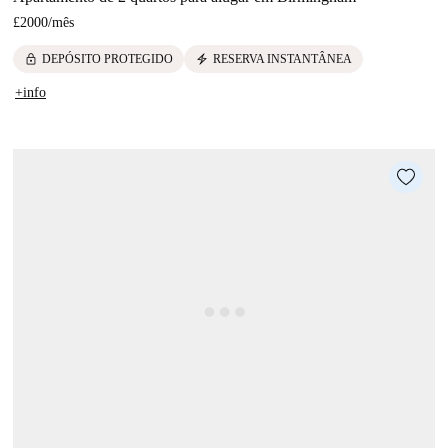
£2000
/
mês
lock
electric_bolt
DEPÓSITO PROTEGIDO
RESERVA INSTANTÂNEA
+info