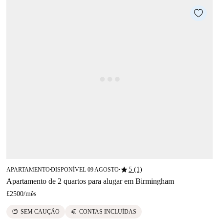
star
5 (1)
APARTAMENTO
DISPONÍVEL 09 AGOSTO
■
■
Apartamento de 2 quartos para alugar em Birmingham
£2500
/
mês
savings
euro
SEM CAUÇÃO
CONTAS INCLUÍDAS