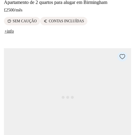
Apartamento de 2 quartos para alugar em Birmingham
£2500
/
mês
savings
euro
SEM CAUÇÃO
CONTAS INCLUÍDAS
+info