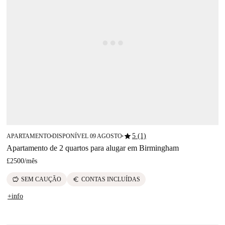
star
5 (1)
APARTAMENTO
DISPONÍVEL 09 AGOSTO
■
■
Apartamento de 2 quartos para alugar em Birmingham
£2500
/
mês
savings
euro
SEM CAUÇÃO
CONTAS INCLUÍDAS
+info