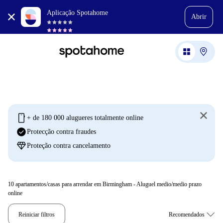
Aplicação Spotahome
Abrir
mobile
+ de 180 000 alugueres totalmente online
check_circle
Protecção contra fraudes
diamond
Proteção contra cancelamento
10
apartamentos/casas para arrendar em Birmingham - Aluguel medio/medio prazo
online
Reiniciar filtros