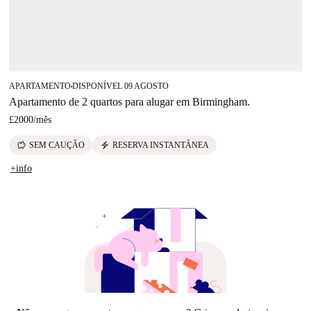
APARTAMENTO
DISPONÍVEL 09 AGOSTO
■
Apartamento de 2 quartos para alugar em Birmingham.
£2000
/
mês
savings
electric_bolt
SEM CAUÇÃO
RESERVA INSTANTÂNEA
+info