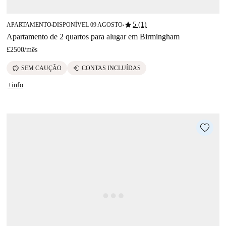
star
5 (1)
APARTAMENTO
DISPONÍVEL 09 AGOSTO
■
■
Apartamento de 2 quartos para alugar em Birmingham
£2500
/
mês
savings
euro
SEM CAUÇÃO
CONTAS INCLUÍDAS
+info