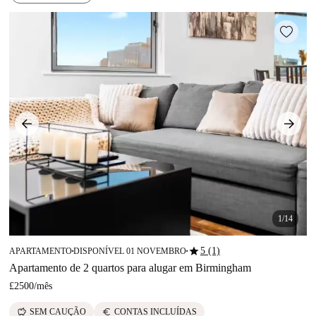
1/14
star
5 (1)
APARTAMENTO
DISPONÍVEL 01 NOVEMBRO
■
■
Apartamento de 2 quartos para alugar em Birmingham
£2500
/
mês
savings
euro
SEM CAUÇÃO
CONTAS INCLUÍDAS