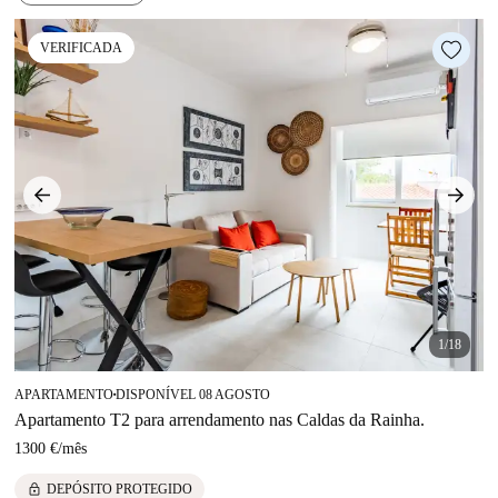
VERIFICADA
1/18
APARTAMENTO
DISPONÍVEL 08 AGOSTO
■
Apartamento T2 para arrendamento nas Caldas da Rainha.
1300 €
/
mês
lock
DEPÓSITO PROTEGIDO