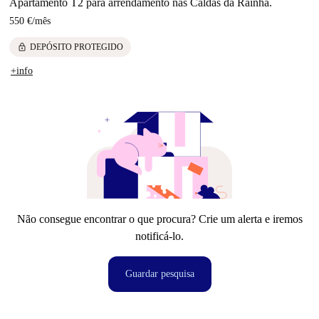
Apartamento T2 para arrendamento nas Caldas da Rainha.
550 €
/
mês
lock
DEPÓSITO PROTEGIDO
+info
Não consegue encontrar o que procura? Crie um alerta e iremos
notificá-lo.
Guardar pesquisa