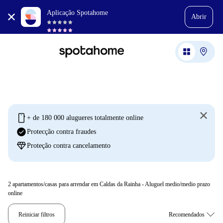
Aplicação Spotahome
Abrir
mobile
+ de 180 000 alugueres totalmente online
check_circle
Protecção contra fraudes
diamond
Proteção contra cancelamento
2
apartamentos/casas para arrendar em Caldas da Rainha - Aluguel medio/medio prazo
online
Reiniciar filtros