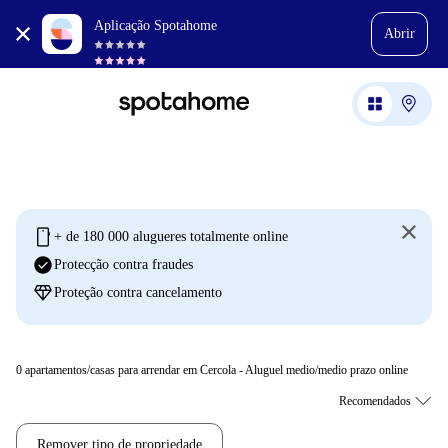
Aplicação Spotahome
Abrir
mobile
+ de 180 000 alugueres totalmente online
check_circle
Protecção contra fraudes
diamond
Proteção contra cancelamento
0
apartamentos/casas para arrendar em Cercola - Aluguel medio/medio prazo online
Remover tipo de propriedade