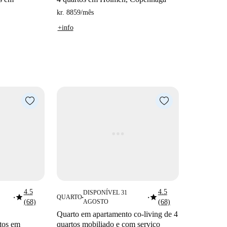
kr. 8859
/
mês
+info
4.5
4.5
DISPONÍVEL 31
star
star
QUARTO
■
■
■
(68)
AGOSTO
(68)
Quarto em apartamento co-living de 4
rtos em
quartos mobiliado e com serviço