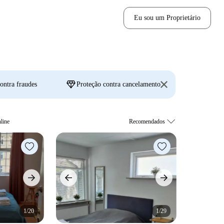
Eu sou um Proprietário
diamond
ontra fraudes
Proteção contra cancelamento
line
1/20
1/29