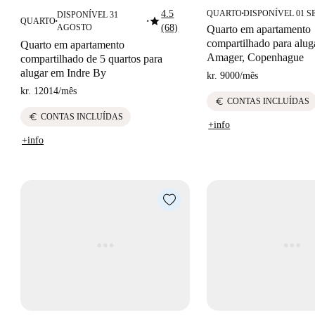
4.5
QUARTO
DISPONÍVEL 01 
DISPONÍVEL 31
■
star
QUARTO
■
■
AGOSTO
(68)
Quarto em apartamento
compartilhado para alug
Quarto em apartamento
Amager, Copenhague
compartilhado de 5 quartos para
alugar em Indre By
kr. 9000
/
mês
kr. 12014
/
mês
euro
CONTAS INCLUÍDAS
euro
CONTAS INCLUÍDAS
+info
+info