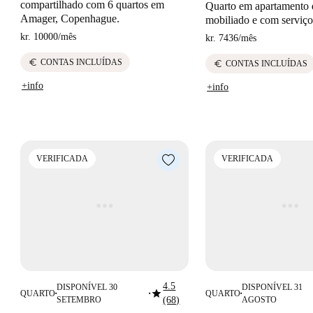
compartilhado com 6 quartos em
Quarto em apartamento 
Amager, Copenhague.
mobiliado e com serviço
kr. 10000
/
mês
kr. 7436
/
mês
euro
CONTAS INCLUÍDAS
euro
CONTAS INCLUÍDAS
+info
+info
VERIFICADA
VERIFICADA
4.5
DISPONÍVEL 30
DISPONÍVEL 31
star
QUARTO
QUARTO
■
■
■
SETEMBRO
(68)
AGOSTO