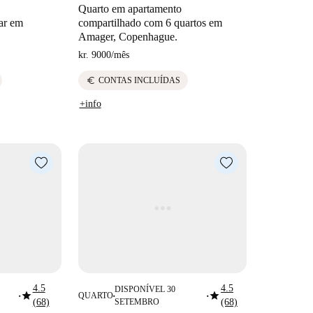
Quarto em apartamento
ar em
compartilhado com 6 quartos em
Amager, Copenhague.
kr. 9000
/
mês
euro
CONTAS INCLUÍDAS
+info
4.5
4.5
DISPONÍVEL 30
star
star
QUARTO
■
■
■
(68)
SETEMBRO
(68)