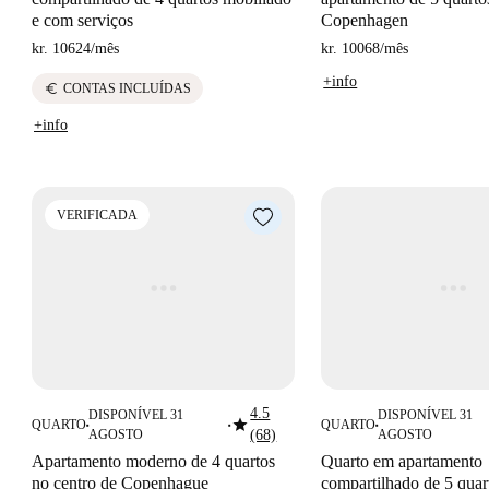
e com serviços
Copenhagen
kr. 10624
/
mês
kr. 10068
/
mês
+info
euro
CONTAS INCLUÍDAS
+info
VERIFICADA
4.5
DISPONÍVEL 31
DISPONÍVEL 31
star
QUARTO
QUARTO
■
■
■
AGOSTO
(68)
AGOSTO
Apartamento moderno de 4 quartos
Quarto em apartamento
no centro de Copenhague
compartilhado de 5 qua