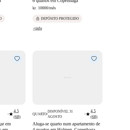
a
6 quartos em Copenhaga
kr. 10000
/
mês
lock
O
DEPÓSITO PROTEGIDO
+info
4.5
4.5
DISPONÍVEL 31
star
star
QUARTO
■
■
■
(68)
AGOSTO
(68)
gar em
Aluga-se quarto num apartamento de
os em
4 quartos em Holmen, Copenhaga