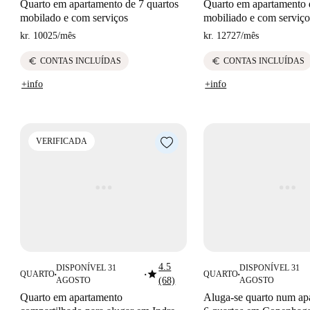
Quarto em apartamento de 7 quartos
Quarto em apartamento d
mobilado e com serviços
mobiliado e com serviço
kr. 10025
/
mês
kr. 12727
/
mês
euro
euro
CONTAS INCLUÍDAS
CONTAS INCLUÍDAS
+info
+info
VERIFICADA
4.5
DISPONÍVEL 31
DISPONÍVEL 31
star
QUARTO
QUARTO
■
■
■
AGOSTO
(68)
AGOSTO
Quarto em apartamento
Aluga-se quarto num ap