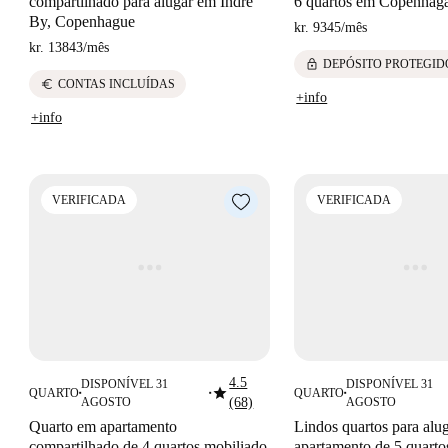
compartilhado para alugar em Indre
6 quartos em Copenhag
By, Copenhague
kr. 9345
/
mês
kr. 13843
/
mês
lock
DEPÓSITO PROTEGID
euro
CONTAS INCLUÍDAS
+info
+info
VERIFICADA
VERIFICADA
4.5
DISPONÍVEL 31
DISPONÍVEL 31
star
QUARTO
QUARTO
■
■
■
AGOSTO
(68)
AGOSTO
Quarto em apartamento
Lindos quartos para alu
compartilhado de 4 quartos mobiliado
apartamento de 5 quart