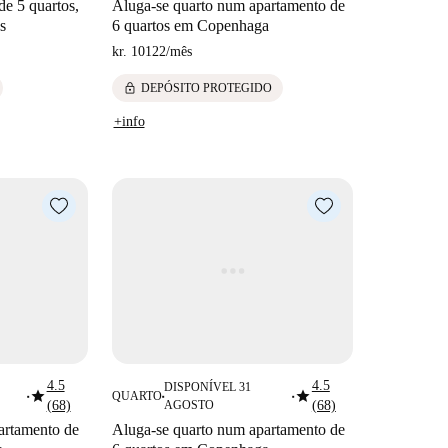
e 5 quartos,
Aluga-se quarto num apartamento de
s
6 quartos em Copenhaga
kr. 10122
/
mês
lock
DEPÓSITO PROTEGIDO
+info
4.5
4.5
DISPONÍVEL 31
star
star
QUARTO
■
■
■
(68)
AGOSTO
(68)
artamento de
Aluga-se quarto num apartamento de