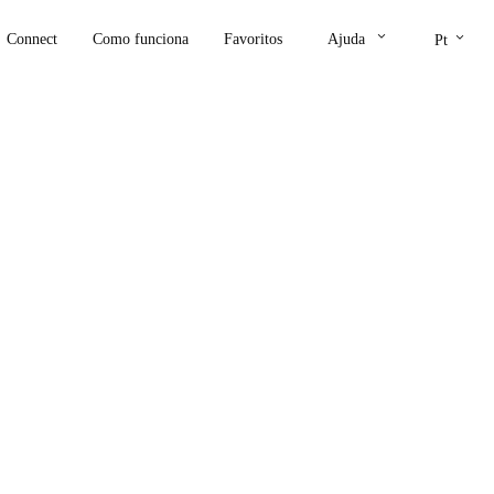
keyboard_arrow_down
keyboard_arrow_down
Connect
Como funciona
Favoritos
Ajuda
Pt