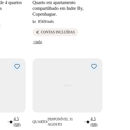
de 4 quartos
Quarto em apartamento
s
compartilhado em Indre By,
Copenhague.
kr. 8569
/
mês
euro
CONTAS INCLUÍDAS
+info
4.5
4.5
DISPONÍVEL 31
star
star
QUARTO
■
■
■
(68)
AGOSTO
(68)