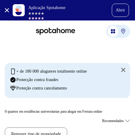
Aplicação Spotahome
Abrir
mobile
+ de 180 000 alugueres totalmente online
check_circle
Protecção contra fraudes
diamond
Proteção contra cancelamento
0
quartos em residências universitarias para alugar em Ferrara online
Remover tipo de propriedade