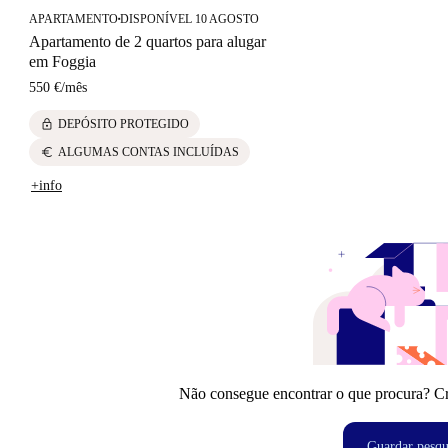
APARTAMENTO
DISPONÍVEL 10 AGOSTO
■
Apartamento de 2 quartos para alugar
em Foggia
550 €
/
mês
lock
DEPÓSITO PROTEGIDO
euro
ALGUMAS CONTAS INCLUÍDAS
+info
Não consegue encontrar o que procura? Crie
Guardar pesqu