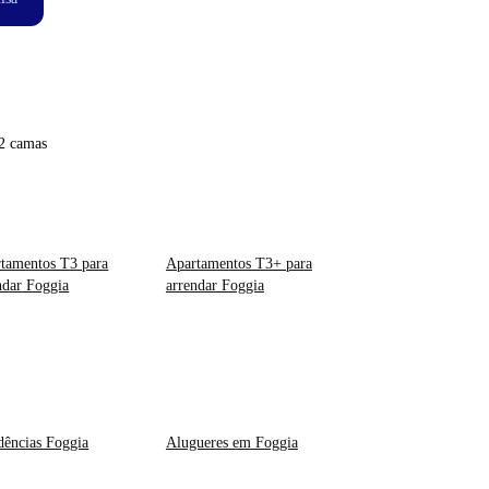
2 camas
tamentos T3 para
Apartamentos T3+ para
ndar Foggia
arrendar Foggia
dências Foggia
Alugueres em Foggia