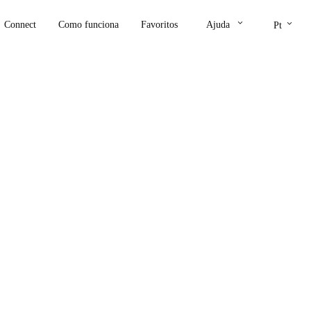
keyboard_arrow_down
keyboard_arrow_down
Connect
Como funciona
Favoritos
Ajuda
Pt