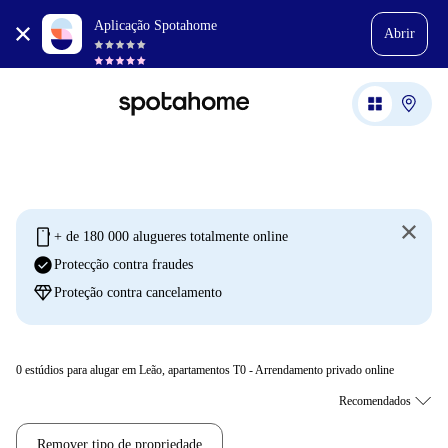
Aplicação Spotahome
Abrir
mobile
+ de 180 000 alugueres totalmente online
check_circle
Protecção contra fraudes
diamond
Proteção contra cancelamento
0
estúdios para alugar em Leão, apartamentos T0 - Arrendamento privado online
Remover tipo de propriedade