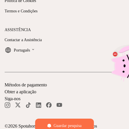
Política de Cookies
Termos e Condições
ASSISTÊNCIA
Contactar a Assistência
keyboard_arrow_down
Português
Métodos de pagamento
Obter a aplicação
Siga-nos
©
2026
Spotahome —
Todos os direitos reservados
Guardar pesquisa