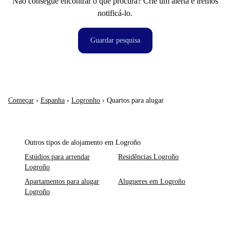
Não consegue encontrar o que procura? Crie um alerta e iremos
notificá-lo.
Guardar pesquisa
Começar
›
Espanha
›
Logronho
›
Quartos para alugar
Outros tipos de alojamento em Logroño
Estúdios para arrendar
Residências Logroño
Logroño
Apartamentos para alugar
Alugueres em Logroño
Logroño