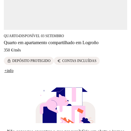
QUARTO
DISPONÍVEL 03 SETEMBRO
■
Quarto em apartamento compartilhado em Logroño
350 €
/
mês
lock
euro
DEPÓSITO PROTEGIDO
CONTAS INCLUÍDAS
+info