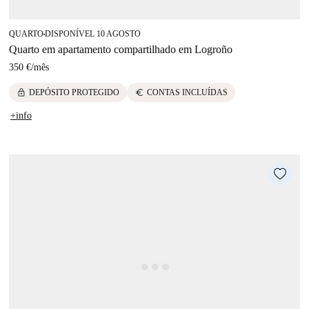
QUARTO
DISPONÍVEL 10 AGOSTO
■
Quarto em apartamento compartilhado em Logroño
350 €
/
mês
lock
euro
DEPÓSITO PROTEGIDO
CONTAS INCLUÍDAS
+info