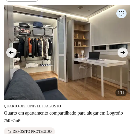
1/11
QUARTO
DISPONÍVEL 10 AGOSTO
■
Quarto em apartamento compartilhado para alugar em Logroño
750 €
/
mês
lock
DEPÓSITO PROTEGIDO