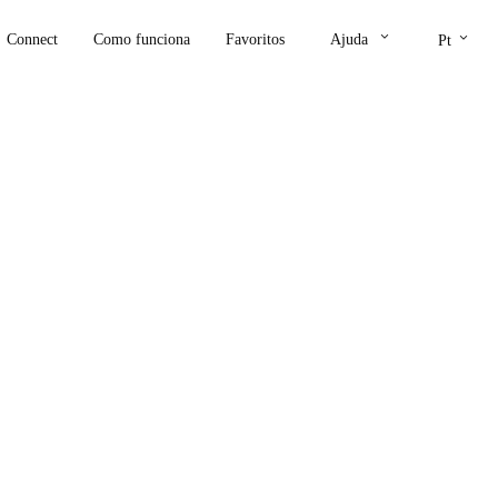
keyboard_arrow_down
keyboard_arrow_down
Connect
Como funciona
Favoritos
Ajuda
Pt