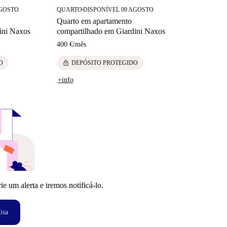
AGOSTO
QUARTO
DISPONÍVEL 09 AGOSTO
■
Quarto em apartamento
ini Naxos
compartilhado em Giardini Naxos
400 €
/
mês
lock
O
DEPÓSITO PROTEGIDO
+info
 um alerta e iremos notificá-lo.
isa