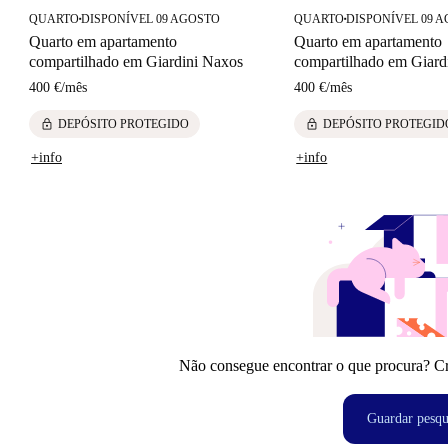
QUARTO
DISPONÍVEL 09 AGOSTO
QUARTO
DISPONÍVEL 09 
■
■
Quarto em apartamento
Quarto em apartamento
compartilhado em Giardini Naxos
compartilhado em Giard
400 €
/
mês
400 €
/
mês
lock
lock
DEPÓSITO PROTEGIDO
DEPÓSITO PROTEGID
+info
+info
Não consegue encontrar o que procura? Crie
Guardar pesqu