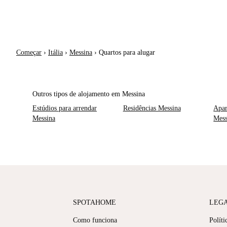
Começar
›
Itália
›
Messina
›
Quartos para alugar
Outros tipos de alojamento em Messina
Estúdios para arrendar
Residências Messina
Apar
Messina
Mess
SPOTAHOME
LEG
Como funciona
Políti