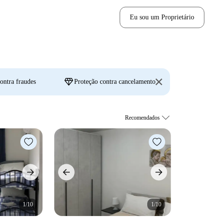
Eu sou um Proprietário
diamond
ontra fraudes
Proteção contra cancelamento
1/10
1/10