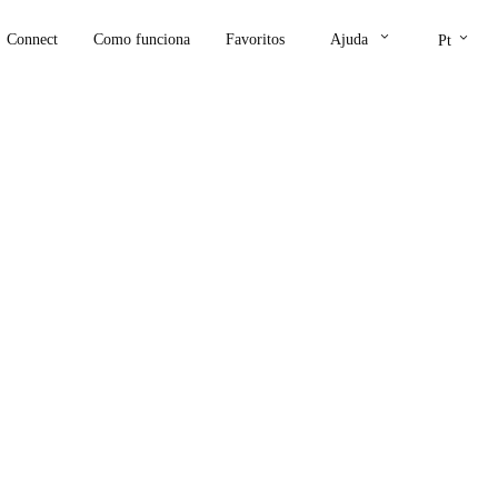
keyboard_arrow_down
keyboard_arrow_down
Connect
Como funciona
Favoritos
Ajuda
Pt