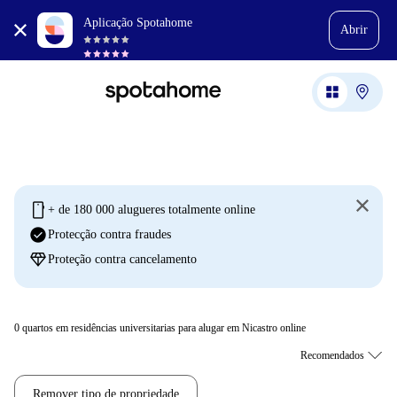
Aplicação Spotahome
Abrir
mobile
+ de 180 000 alugueres totalmente online
check_circle
Protecção contra fraudes
diamond
Proteção contra cancelamento
0
quartos em residências universitarias para alugar em Nicastro online
Remover tipo de propriedade