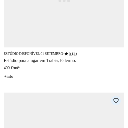
star
5 (2)
ESTÚDIO
DISPONÍVEL 01 SETEMBRO
■
■
Estúdio para alugar em Trabia, Palermo.
400 €
/
mês
+info