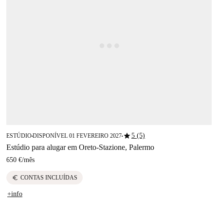
star
5 (5)
ESTÚDIO
DISPONÍVEL 01 FEVEREIRO 2027
■
■
Estúdio para alugar em Oreto-Stazione, Palermo
650 €
/
mês
euro
CONTAS INCLUÍDAS
+info