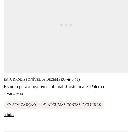
star
5 (1)
ESTÚDIO
DISPONÍVEL 03 DEZEMBRO
■
■
Estúdio para alugar em Tribunali-Castellmare, Palermo
1250 €
/
mês
savings
euro
SEM CAUÇÃO
ALGUMAS CONTAS INCLUÍDAS
+info