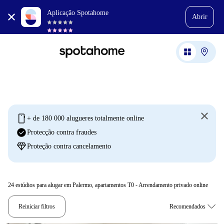
Aplicação Spotahome
Abrir
mobile
+ de 180 000 alugueres totalmente online
check_circle
Protecção contra fraudes
diamond
Proteção contra cancelamento
24
estúdios para alugar em Palermo, apartamentos T0 - Arrendamento privado online
Reiniciar filtros