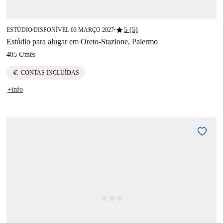
star
5 (5)
ESTÚDIO
DISPONÍVEL 03 MARÇO 2027
■
■
Estúdio para alugar em Oreto-Stazione, Palermo
405 €
/
mês
euro
CONTAS INCLUÍDAS
+info