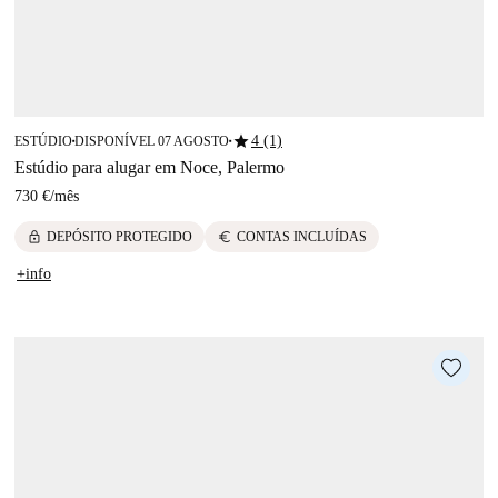
star
4 (1)
ESTÚDIO
DISPONÍVEL 07 AGOSTO
■
■
Estúdio para alugar em Noce, Palermo
730 €
/
mês
lock
euro
DEPÓSITO PROTEGIDO
CONTAS INCLUÍDAS
+info