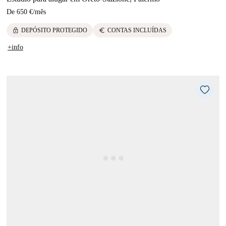
De
650 €
/
mês
lock
euro
DEPÓSITO PROTEGIDO
CONTAS INCLUÍDAS
+info