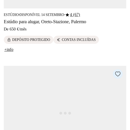
star
4 (67)
ESTÚDIO
DISPONÍVEL 14 SETEMBRO
■
■
Estúdio para alugar, Oreto-Stazione, Palermo
De
650 €
/
mês
lock
euro
DEPÓSITO PROTEGIDO
CONTAS INCLUÍDAS
+info