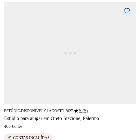
star
5 (5)
ESTÚDIO
DISPONÍVEL 01 AGOSTO 2027
■
■
Estúdio para alugar em Oreto-Stazione, Palermo
405 €
/
mês
euro
CONTAS INCLUÍDAS