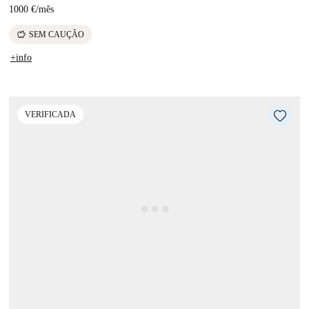
1000 €
/
mês
savings
SEM CAUÇÃO
+info
VERIFICADA