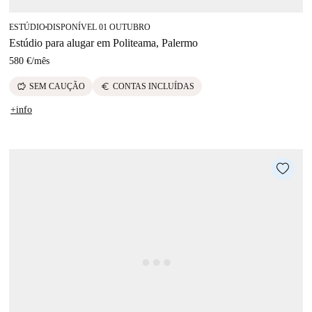
ESTÚDIO
DISPONÍVEL 01 OUTUBRO
■
Estúdio para alugar em Politeama, Palermo
580 €
/
mês
savings
euro
SEM CAUÇÃO
CONTAS INCLUÍDAS
+info