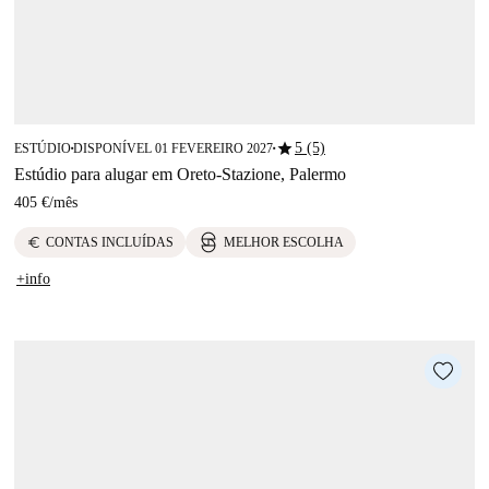
star
5 (5)
ESTÚDIO
DISPONÍVEL 01 FEVEREIRO 2027
■
■
Estúdio para alugar em Oreto-Stazione, Palermo
405 €
/
mês
euro
CONTAS INCLUÍDAS
MELHOR ESCOLHA
+info