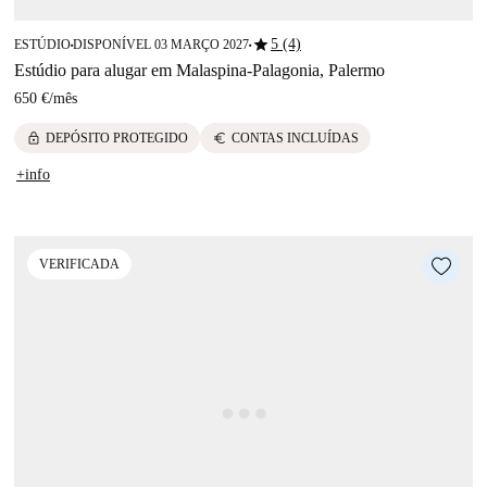
star
5 (4)
ESTÚDIO
DISPONÍVEL 03 MARÇO 2027
■
■
Estúdio para alugar em Malaspina-Palagonia, Palermo
650 €
/
mês
lock
euro
DEPÓSITO PROTEGIDO
CONTAS INCLUÍDAS
+info
VERIFICADA