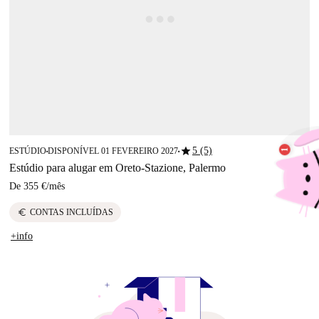
star
5 (5)
ESTÚDIO
DISPONÍVEL 01 FEVEREIRO 2027
■
■
Estúdio para alugar em Oreto-Stazione, Palermo
De
355 €
/
mês
euro
CONTAS INCLUÍDAS
+info