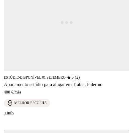
star
5 (2)
ESTÚDIO
DISPONÍVEL 01 SETEMBRO
■
■
Apartamento estúdio para alugar em Trabia, Palermo
400 €
/
mês
MELHOR ESCOLHA
+info