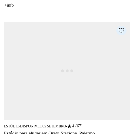
+info
star
4 (67)
ESTÚDIO
DISPONÍVEL 05 SETEMBRO
■
■
Estúdio para alugar em Oreto-Stazione, Palermo