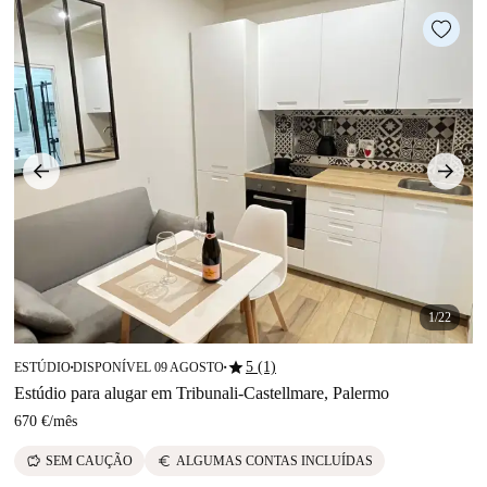
1/22
star
5 (1)
ESTÚDIO
DISPONÍVEL 09 AGOSTO
■
■
Estúdio para alugar em Tribunali-Castellmare, Palermo
670 €
/
mês
savings
euro
SEM CAUÇÃO
ALGUMAS CONTAS INCLUÍDAS