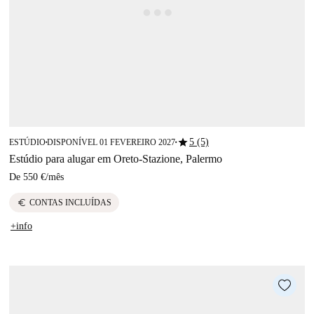
star
5 (5)
ESTÚDIO
DISPONÍVEL 01 FEVEREIRO 2027
■
■
Estúdio para alugar em Oreto-Stazione, Palermo
De
550 €
/
mês
euro
CONTAS INCLUÍDAS
+info