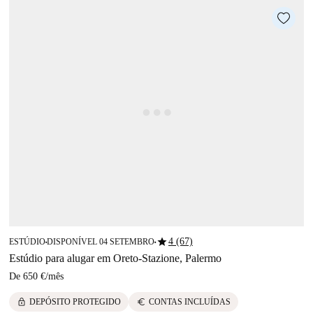
star
4 (67)
ESTÚDIO
DISPONÍVEL 04 SETEMBRO
■
■
Estúdio para alugar em Oreto-Stazione, Palermo
De
650 €
/
mês
lock
euro
DEPÓSITO PROTEGIDO
CONTAS INCLUÍDAS