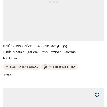
star
5 (5)
ESTÚDIO
DISPONÍVEL 01 AGOSTO 2027
■
■
Estúdio para alugar em Oreto-Stazione, Palermo
650 €
/
mês
euro
CONTAS INCLUÍDAS
MELHOR ESCOLHA
+info