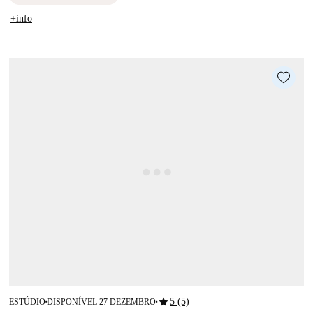
+info
star
5 (5)
ESTÚDIO
DISPONÍVEL 27 DEZEMBRO
■
■