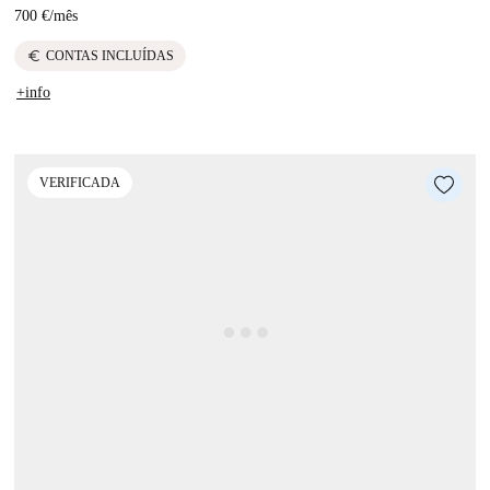
700 €
/
mês
euro
CONTAS INCLUÍDAS
+info
VERIFICADA