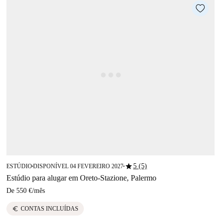
star
5 (5)
ESTÚDIO
DISPONÍVEL 04 FEVEREIRO 2027
■
■
Estúdio para alugar em Oreto-Stazione, Palermo
De
550 €
/
mês
euro
CONTAS INCLUÍDAS