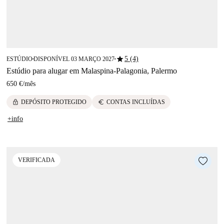
star
5 (4)
ESTÚDIO
DISPONÍVEL 03 MARÇO 2027
■
■
Estúdio para alugar em Malaspina-Palagonia, Palermo
650 €
/
mês
lock
euro
DEPÓSITO PROTEGIDO
CONTAS INCLUÍDAS
+info
VERIFICADA