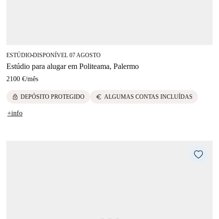
ESTÚDIO
DISPONÍVEL 07 AGOSTO
■
Estúdio para alugar em Politeama, Palermo
2100 €
/
mês
lock
euro
DEPÓSITO PROTEGIDO
ALGUMAS CONTAS INCLUÍDAS
+info