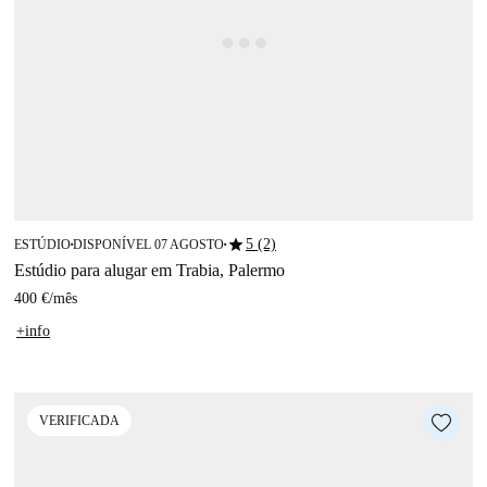
star
5 (2)
ESTÚDIO
DISPONÍVEL 07 AGOSTO
■
■
Estúdio para alugar em Trabia, Palermo
400 €
/
mês
+info
VERIFICADA