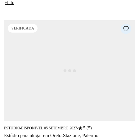
+info
VERIFICADA
star
5 (5)
ESTÚDIO
DISPONÍVEL 05 SETEMBRO 2027
■
■
Estúdio para alugar em Oreto-Stazione, Palermo