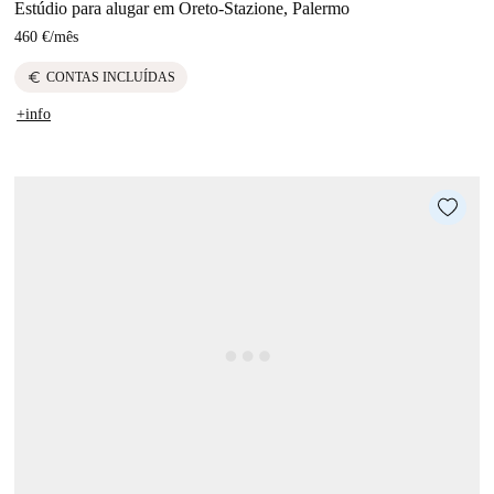
Estúdio para alugar em Oreto-Stazione, Palermo
460 €
/
mês
euro
CONTAS INCLUÍDAS
+info