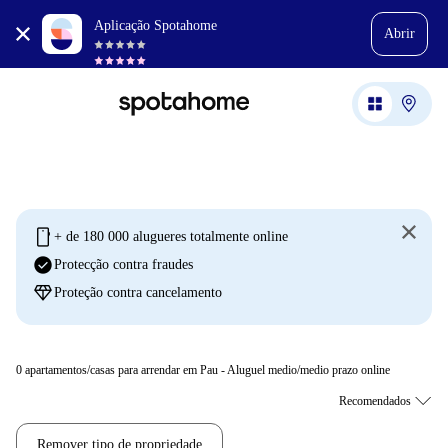
Aplicação Spotahome
Abrir
mobile
+ de 180 000 alugueres totalmente online
check_circle
Protecção contra fraudes
diamond
Proteção contra cancelamento
0
apartamentos/casas para arrendar em Pau - Aluguel medio/medio prazo online
Remover tipo de propriedade