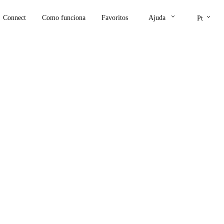
keyboard_arrow_down
keyboard_arrow_down
Connect
Como funciona
Favoritos
Ajuda
Pt