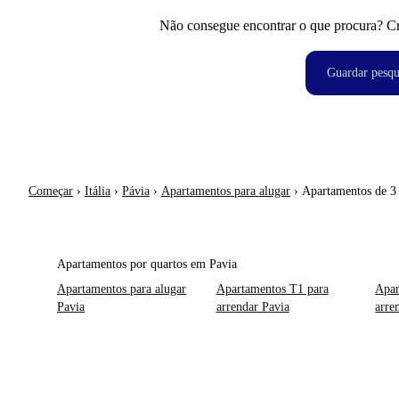
Não consegue encontrar o que procura? Crie
Guardar pesqu
Começar
›
Itália
›
Pávia
›
Apartamentos para alugar
›
Apartamentos de 3
Apartamentos por quartos em Pavia
Apartamentos para alugar
Apartamentos T1 para
Apar
Pavia
arrendar Pavia
arre