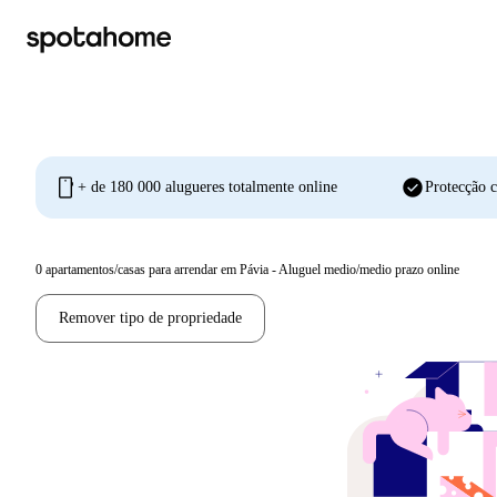
mobile
check_circle
+ de 180 000 alugueres totalmente online
Protecção c
0
apartamentos/casas para arrendar em Pávia - Aluguel medio/medio prazo online
Remover tipo de propriedade