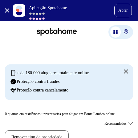
Aplicação Spotahome
Abrir
mobile
+ de 180 000 alugueres totalmente online
check_circle
Protecção contra fraudes
diamond
Proteção contra cancelamento
0
quartos em residências universitarias para alugar em Ponte Lambro online
Remover tipo de propriedade