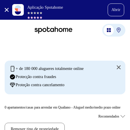
Aplicação Spotahome
Abrir
mobile
+ de 180 000 alugueres totalmente online
check_circle
Protecção contra fraudes
diamond
Proteção contra cancelamento
0
apartamentos/casas para arrendar em Qualiano - Aluguel medio/medio prazo online
Remover tipo de propriedade