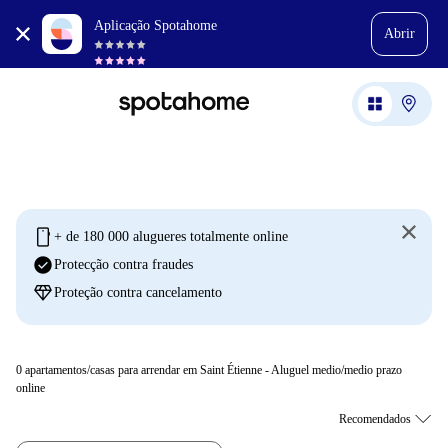
Aplicação Spotahome
Abrir
mobile
+ de 180 000 alugueres totalmente online
check_circle
Protecção contra fraudes
diamond
Proteção contra cancelamento
0
apartamentos/casas para arrendar em Saint Étienne - Aluguel medio/medio prazo
online