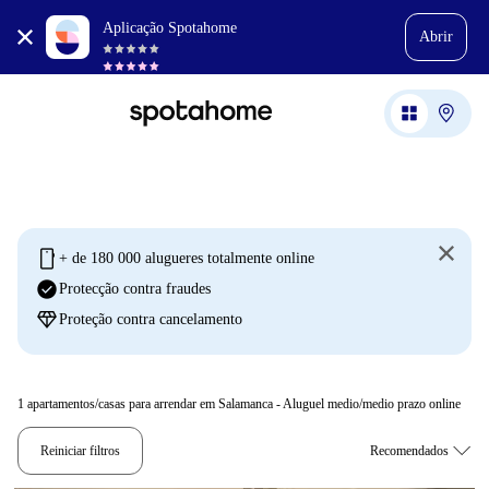
Aplicação Spotahome
Abrir
mobile
+ de 180 000 alugueres totalmente online
check_circle
Protecção contra fraudes
diamond
Proteção contra cancelamento
1
apartamentos/casas para arrendar em Salamanca - Aluguel medio/medio prazo online
Reiniciar filtros