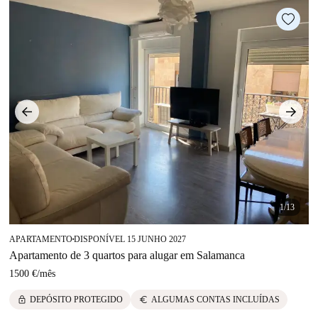
1/13
APARTAMENTO
DISPONÍVEL 15 JUNHO 2027
■
Apartamento de 3 quartos para alugar em Salamanca
1500 €
/
mês
lock
euro
DEPÓSITO PROTEGIDO
ALGUMAS CONTAS INCLUÍDAS