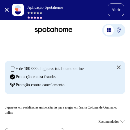
Aplicação Spotahome
Abrir
mobile
+ de 180 000 alugueres totalmente online
check_circle
Protecção contra fraudes
diamond
Proteção contra cancelamento
0
quartos em residências universitarias para alugar em Santa Coloma de Gramanet
online