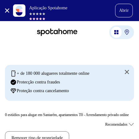
Aplicação Spotahome
Abrir
mobile
+ de 180 000 alugueres totalmente online
check_circle
Protecção contra fraudes
diamond
Proteção contra cancelamento
0
estúdios para alugar em Santarém, apartamentos T0 - Arrendamento privado online
Remover tipo de propriedade