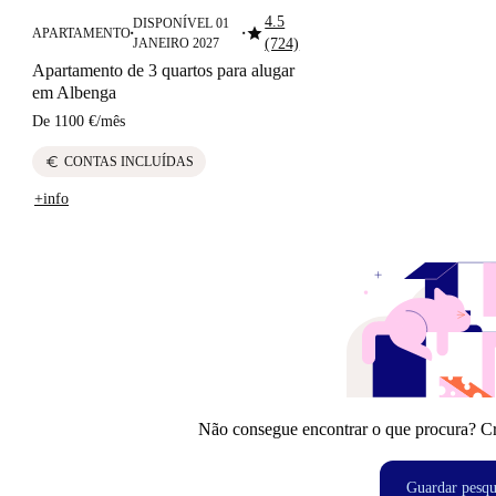
4.5
DISPONÍVEL 01
star
APARTAMENTO
■
■
JANEIRO 2027
(724)
Apartamento de 3 quartos para alugar
em Albenga
De
1100 €
/
mês
euro
CONTAS INCLUÍDAS
+info
Não consegue encontrar o que procura? Crie
Guardar pesqu