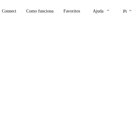
keyboard_arrow_down
keyboard_arrow_down
Connect
Como funciona
Favoritos
Ajuda
Pt