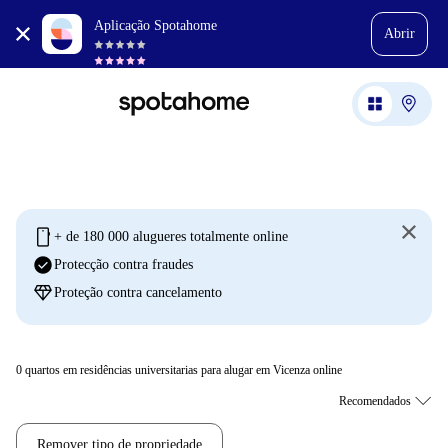
Aplicação Spotahome
Abrir
mobile
+ de 180 000 alugueres totalmente online
check_circle
Protecção contra fraudes
diamond
Proteção contra cancelamento
0
quartos em residências universitarias para alugar em Vicenza online
Remover tipo de propriedade