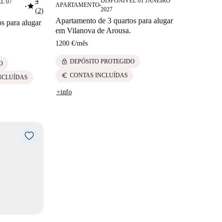
4
DISPONÍVEL 01 JANEIRO
L 07
star
APARTAMENTO
■
■
2027
(2)
Apartamento de 3 quartos para alugar
s para alugar
em Vilanova de Arousa.
1200 €
/
mês
lock
DEPÓSITO PROTEGIDO
O
euro
CONTAS INCLUÍDAS
NCLUÍDAS
+info