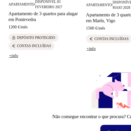
DISPONÍVEL 03
DISPONÍVE
APARTAMENTO
APARTAMENTO
■
■
FEVEREIRO 2027
MAIO 2028
Apartamento de 3 quartos para alugar
Apartamento de 3 quarto
em Pontevedra
em Marín, Vigo
1200 €
/
mês
1500 €
/
mês
lock
DEPÓSITO PROTEGIDO
euro
CONTAS INCLUÍDAS
euro
CONTAS INCLUÍDAS
+info
+info
Não consegue encontrar o que procura? Crie