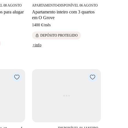
L 08 AGOSTO
APARTAMENTO
DISPONÍVEL 06 AGOSTO
■
s para alugar
Apartamento inteiro com 3 quartos
em O Grove
1400 €
/
mês
lock
DEPÓSITO PROTEGIDO
+info