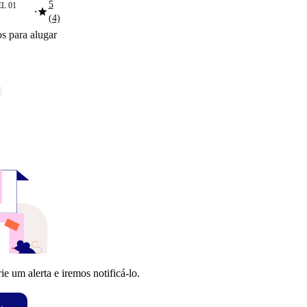
5
L 01
star
■
(4)
s para alugar
 um alerta e iremos notificá-lo.