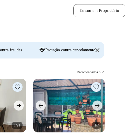
Eu sou um Proprietário
diamond
ontra fraudes
Proteção contra cancelamento
1/21
1/7