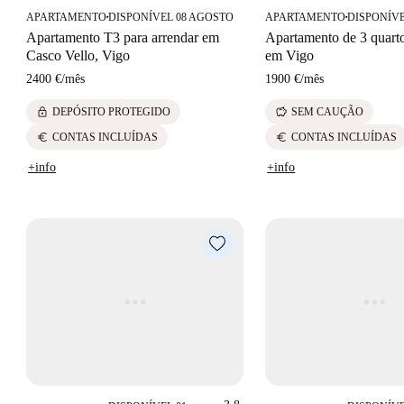
APARTAMENTO
DISPONÍVEL 08 AGOSTO
APARTAMENTO
DISPONÍVE
■
■
Apartamento T3 para arrendar em
Apartamento de 3 quarto
Casco Vello, Vigo
em Vigo
2400 €
/
mês
1900 €
/
mês
lock
savings
DEPÓSITO PROTEGIDO
SEM CAUÇÃO
euro
euro
CONTAS INCLUÍDAS
CONTAS INCLUÍDAS
+info
+info