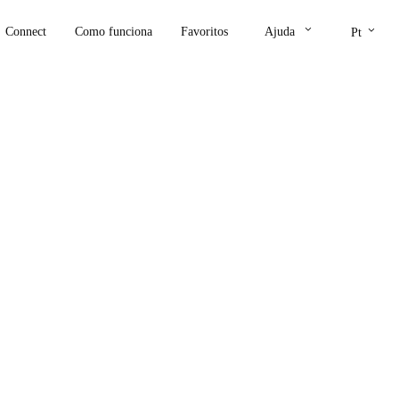
keyboard_arrow_down
keyboard_arrow_down
Connect
Como funciona
Favoritos
Ajuda
Pt