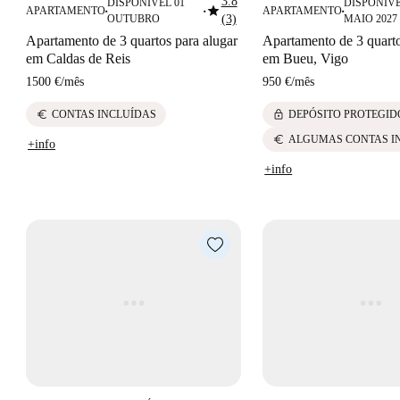
3.8
DISPONÍVEL 01
DISPONÍVE
star
APARTAMENTO
APARTAMENTO
■
■
■
OUTUBRO
(3)
MAIO 2027
Apartamento de 3 quartos para alugar
Apartamento de 3 quarto
em Caldas de Reis
em Bueu, Vigo
1500 €
/
mês
950 €
/
mês
euro
lock
CONTAS INCLUÍDAS
DEPÓSITO PROTEGID
euro
ALGUMAS CONTAS I
+info
+info