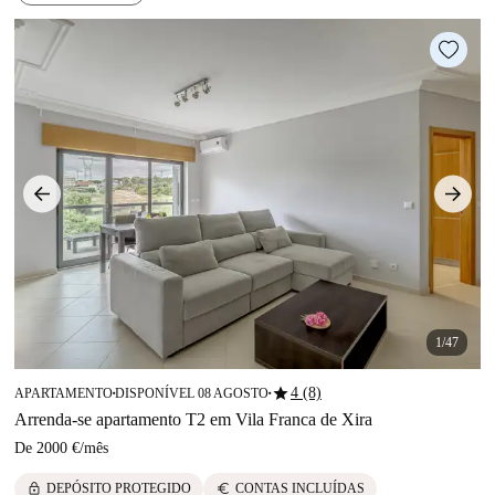
1/47
star
4 (8)
APARTAMENTO
DISPONÍVEL 08 AGOSTO
■
■
Arrenda-se apartamento T2 em Vila Franca de Xira
De
2000 €
/
mês
lock
euro
DEPÓSITO PROTEGIDO
CONTAS INCLUÍDAS