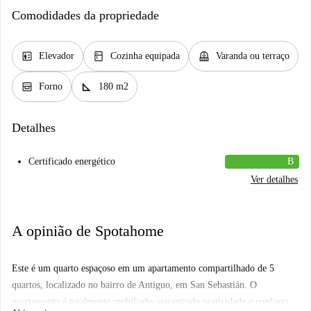
Comodidades da propriedade
elevator
kitchen
balcony
Elevador
Cozinha equipada
Varanda ou terraço
oven_gen
square_foot
Forno
180 m2
Detalhes
Certificado energético
B
Ver detalhes
A opinião de Spotahome
Este é um quarto espaçoso em um apartamento compartilhado de 5
quartos, localizado no bairro de Antiguo, em San Sebastián. O
apartamento é totalmente mobiliado, garantindo praticidade e conforto.