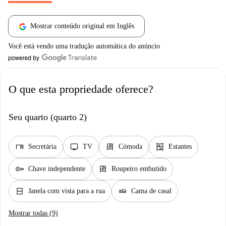
Mostrar conteúdo original em Inglês
Você está vendo uma tradução automática do anúncio
O que esta propriedade oferece?
Seu quarto (quarto 2)
desk
tv
dresser
shelves
Secretária
TV
Cómoda
Estantes
key
dresser
Chave independente
Roupeiro embutido
window_closed
airline_seat_flat
Janela com vista para a rua
Cama de casal
Mostrar todas (9)