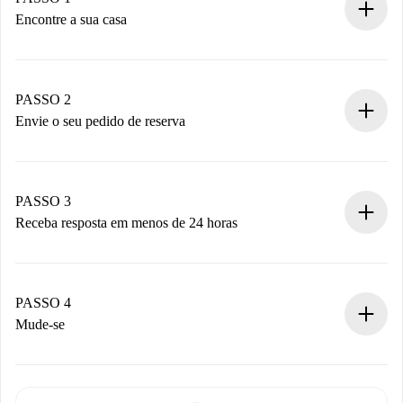
Encontre a sua casa
Processo de reserva 100% online.
Casas e Proprietários verificados.
Você tem todas as informações necessárias
PASSO 2
antecipadamente.
Envie o seu pedido de reserva
Envie detalhes básicos do seu perfil e método de
pagamento.
Não cobramos nada até que o proprietário confirme.
PASSO 3
Receba resposta em menos de 24 horas
O proprietário tem até 24 horas para confirmar.
Se aceita, faremos a cobrança e conectaremos você ao
proprietário.
PASSO 4
Se recusada: não cobraremos nada e ofereceremos
Mude-se
alternativas.
Combine os detalhes da chegada com o proprietário,
Documentos necessários para “
Spotahome plus
”.
entrega das chaves, etc.
Documento de identidade ou Passaporte