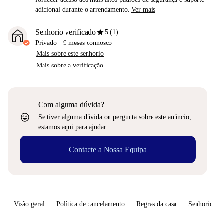
adicional durante o arrendamento.
Ver mais
star
Senhorio verificado
5 (1)
Privado
·
9 meses
connosco
Mais sobre este senhorio
Mais sobre a verificação
Com alguma dúvida?
sentiment_very_satisfied
Se tiver alguma dúvida ou pergunta sobre este anúncio,
estamos aqui para ajudar.
Contacte a Nossa Equipa
Visão geral
Política de cancelamento
Regras da casa
Senhorio