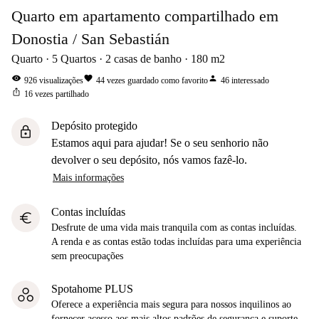
Quarto em apartamento compartilhado em
Donostia / San Sebastián
Quarto
5
Quartos
2
casas de banho
180
m2
visibility
favorite
person
926
visualizações
44
vezes guardado como favorito
46
interessado
ios_share
16
vezes partilhado
Depósito protegido
lock
Estamos aqui para ajudar! Se o seu senhorio não
devolver o seu depósito, nós vamos fazê-lo.
Mais informações
Contas incluídas
euro
Desfrute de uma vida mais tranquila com as contas incluídas.
A renda e as contas estão todas incluídas para uma experiência
sem preocupações
Spotahome PLUS
Oferece a experiência mais segura para nossos inquilinos ao
fornecer acesso aos mais altos padrões de segurança e suporte