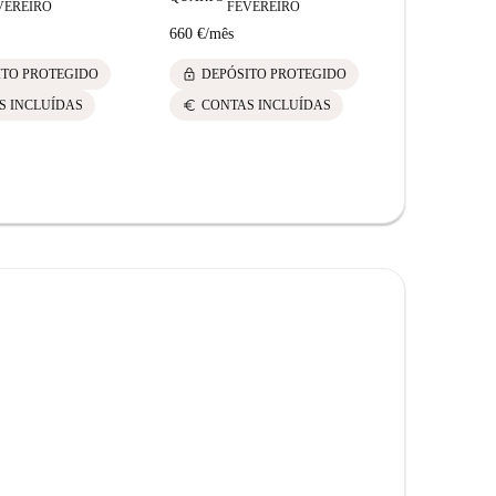
VEREIRO
FEVEREIRO
FE
660 €
/
mês
660 €
/
mês
lock
lock
ITO PROTEGIDO
DEPÓSITO PROTEGIDO
DEPÓS
euro
euro
S INCLUÍDAS
CONTAS INCLUÍDAS
CONTA