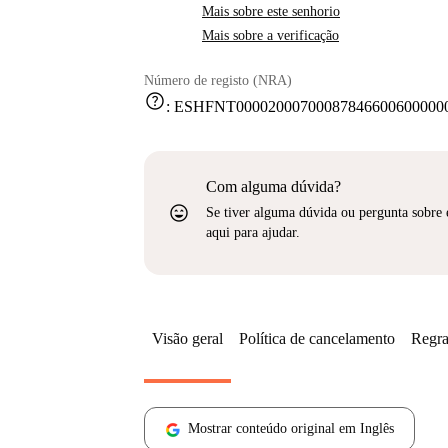
Mais sobre este senhorio
Mais sobre a verificação
Número de registo (NRA)
help
:
ESHFNT000020007000878466006000000
Com alguma dúvida?
sentiment_very_satisfied
Se tiver alguma dúvida ou pergunta sobre 
aqui para ajudar.
Visão geral
Política de cancelamento
Regra
Mostrar conteúdo original em Inglês