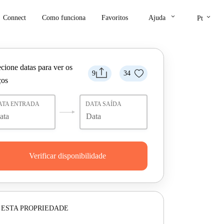
keyboard_arrow_down
keyboard_arrow_down
Connect
Como funciona
Favoritos
Ajuda
Pt
cione datas para ver os
9
34
ços
ATA ENTRADA
DATA SAÍDA
Verificar disponibilidade
 ESTA PROPRIEDADE