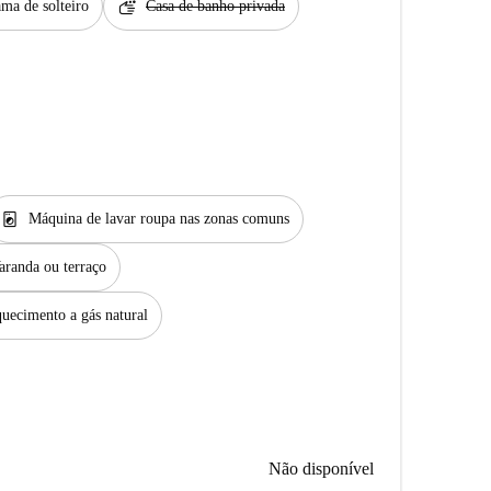
soap
ma de solteiro
Casa de banho privada
local_laundry_service
Máquina de lavar roupa nas zonas comuns
aranda ou terraço
uecimento a gás natural
Não disponível