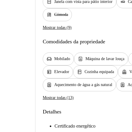
window_closed
airline_seat_flat
Janela com vista para pátio interior
Ca
dresser
Cómoda
Mostrar todas (9)
Comodidades da propriedade
chair
dishwasher_gen
Mobilado
Máquina de lavar louça
elevator
kitchen
balcony
Elevador
Cozinha equipada
V
water_heater
water_heater
Aquecimento de água a gás natural
Aq
Mostrar todas (13)
Detalhes
Certificado energético