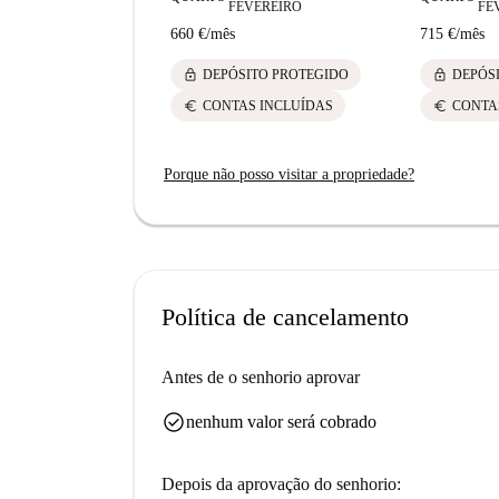
FEVEREIRO
FE
660 €
/
mês
715 €
/
mês
lock
lock
DEPÓSITO PROTEGIDO
DEPÓS
euro
euro
CONTAS INCLUÍDAS
CONTA
Porque não posso visitar a propriedade?
Política de cancelamento
Antes de o senhorio aprovar
check_circle
nenhum valor será cobrado
Depois da aprovação do senhorio: