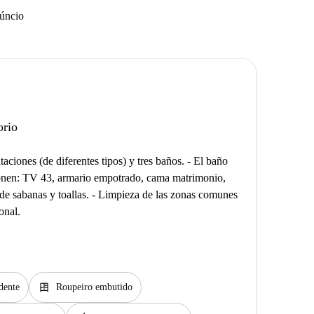
núncio
orio
aciones (de diferentes tipos) y tres baños. - El baño
ponen: TV 43, armario empotrado, cama matrimonio,
 de sabanas y toallas. - Limpieza de las zonas comunes
onal.
dresser
dente
Roupeiro embutido