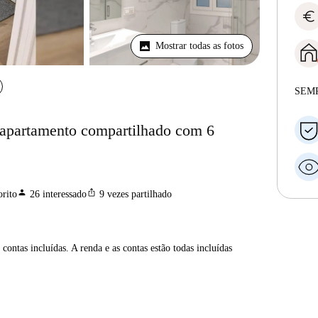
euro
Mostrar todas as fotos
SEM
 apartamento compartilhado com 6
person
ios_share
rito
26
interessado
9
vezes partilhado
contas incluídas. A renda e as contas estão todas incluídas