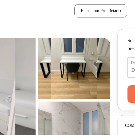
Eu sou um Proprietário
Sele
pre
D
COM