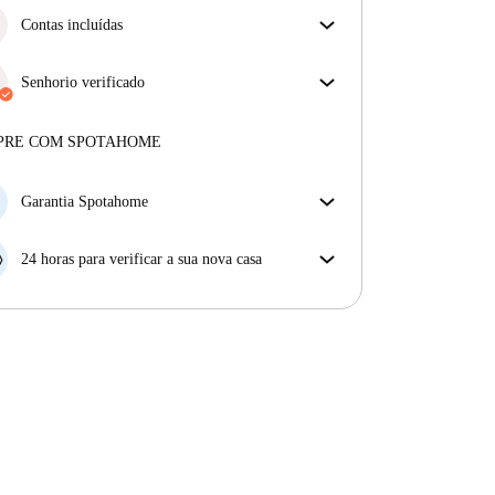
Contas incluídas
Desfrute de uma vida mais tranquila com as contas
incluídas. A renda e as contas estão todas incluídas
Senhorio verificado
para uma experiência sem preocupações
Profissional
·
11 meses
connosco
Mais sobre este senhorio
PRE COM SPOTAHOME
Mais sobre a verificação
Garantia Spotahome
Se o proprietário cancelar a sua reserva com pouca
antecedência, nós iremos A) pagar um hotel e ajudá-
24 horas para verificar a sua nova casa
lo a encontrar novo alojamento, ou B) reembolsar o
Se a propriedade não corresponder ao prometido no
seu dinheiro na totalidade.
nosso anúncio, tem 24 horas depois de se mudar para
pedir para ser realojado.