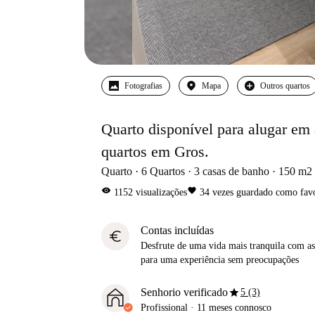
Fotografias
Mapa
Outros quartos
Quarto disponível para alugar em
quartos em Gros.
Quarto
6
Quartos
3
casas de banho
150
m2
visibility
favorite
1152
visualizações
34
vezes guardado como favo
Contas incluídas
euro
Desfrute de uma vida mais tranquila com as 
para uma experiência sem preocupações
star
Senhorio verificado
5 (3)
Profissional
·
11 meses
connosco