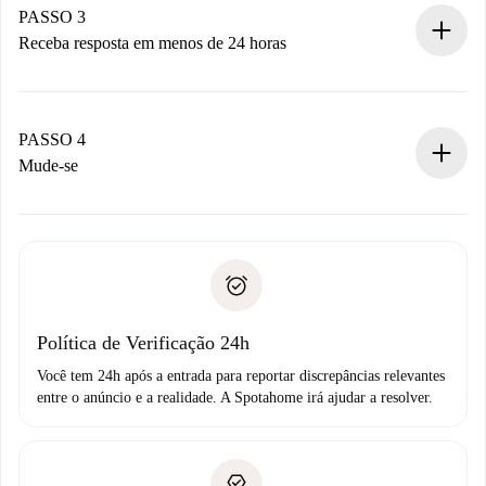
Não cobramos nada até que o proprietário confirme.
PASSO 3
Receba resposta em menos de 24 horas
O proprietário tem até 24 horas para confirmar.
Se aceita, faremos a cobrança e conectaremos você ao
proprietário.
PASSO 4
Se recusada: não cobraremos nada e ofereceremos
Mude-se
alternativas.
Combine os detalhes da chegada com o proprietário,
Documentos necessários para “
Spotahome plus
”.
entrega das chaves, etc.
Documento de identidade ou Passaporte
A Spotahome só transferirá o primeiro pagamento se você
Comprovante de solvência
não comunicar nenhum problema.
Débito direto bancário
Política de Verificação 24h
Você tem 24h após a entrada para reportar discrepâncias relevantes
entre o anúncio e a realidade. A Spotahome irá ajudar a resolver.