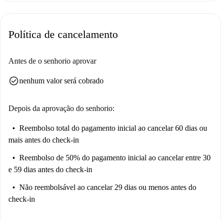
rigorosamente verificados para garantir estadias de qualidade.
Localizado em Santander, este apartamento oferece proximidade a
Política de cancelamento
diversas opções gastronômicas, como o Dibericos e o Tasty Burger,
famosos por suas opções de fast food. A vibrante cena gastronômica da
região inclui o Kebab Floranes e a Panadería Peter&Pan, além de muitos
Antes de o senhorio aprovar
outros restaurantes, como La Zucca e La Oxapampina. Para compras
check_circle
nenhum valor será cobrado
locais, o mercado Primaprix fica convenientemente próximo. Os
moradores também terão acesso a atrações culturais, como o Museu da
Tourada, que expõe o patrimônio cultural de Santander.
Depois da aprovação do senhorio:
Reembolso total do pagamento inicial
ao cancelar 60 dias ou
mais antes do check-in
Reembolso de 50% do pagamento inicial
ao cancelar entre 30
e 59 dias antes do check-in
Não reembolsável
ao cancelar 29 dias ou menos antes do
check-in