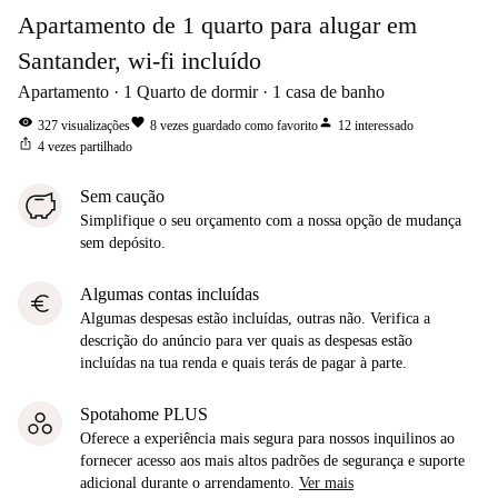
Apartamento de 1 quarto para alugar em
Santander, wi-fi incluído
Apartamento
1
Quarto de dormir
1
casa de banho
visibility
favorite
person
327
visualizações
8
vezes guardado como favorito
12
interessado
ios_share
4
vezes partilhado
Sem caução
Simplifique o seu orçamento com a nossa opção de mudança
sem depósito.
Algumas contas incluídas
euro
Algumas despesas estão incluídas, outras não. Verifica a
descrição do anúncio para ver quais as despesas estão
incluídas na tua renda e quais terás de pagar à parte.
Spotahome PLUS
Oferece a experiência mais segura para nossos inquilinos ao
fornecer acesso aos mais altos padrões de segurança e suporte
adicional durante o arrendamento.
Ver mais