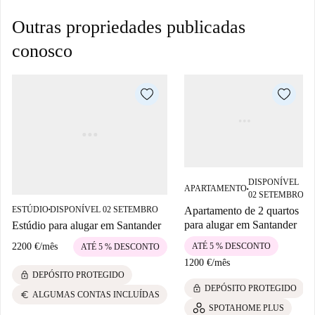
Outras propriedades publicadas
conosco
DISPONÍVEL
APARTAMENTO
■
02 SETEMBRO
ESTÚDIO
DISPONÍVEL 02 SETEMBRO
Apartamento de 2 quartos
■
para alugar em Santander
Estúdio para alugar em Santander
2200 €
/
mês
ATÉ 5 % DESCONTO
ATÉ 5 % DESCONTO
1200 €
/
mês
lock
DEPÓSITO PROTEGIDO
lock
DEPÓSITO PROTEGIDO
euro
ALGUMAS CONTAS INCLUÍDAS
SPOTAHOME PLUS