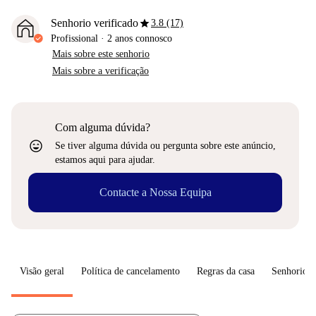
star
Senhorio verificado
3.8 (17)
Profissional
·
2 anos
connosco
Mais sobre este senhorio
Mais sobre a verificação
Com alguma dúvida?
sentiment_very_satisfied
Se tiver alguma dúvida ou pergunta sobre este anúncio,
estamos aqui para ajudar.
Contacte a Nossa Equipa
Visão geral
Política de cancelamento
Regras da casa
Senhorio