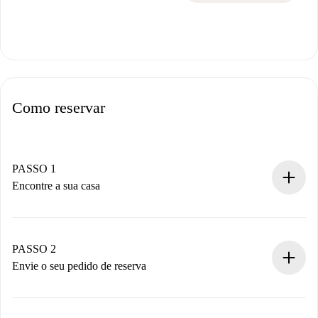
Como reservar
PASSO 1
Encontre a sua casa
Processo de reserva 100% online.
Casas e Proprietários verificados.
Você tem todas as informações necessárias
PASSO 2
antecipadamente.
Envie o seu pedido de reserva
Envie detalhes básicos do seu perfil e método de
pagamento.