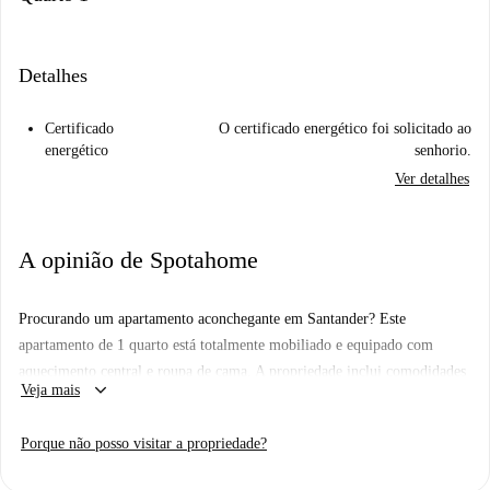
Detalhes
Certificado
O certificado energético foi solicitado ao
energético
senhorio.
Ver detalhes
A opinião de Spotahome
Procurando um apartamento aconchegante em Santander? Este
apartamento de 1 quarto está totalmente mobiliado e equipado com
aquecimento central e roupa de cama. A propriedade inclui comodidades
keyboard_arrow_down
Veja mais
modernas, como TV e acesso a máquinas de lavar comuns, garantindo
uma experiência de vida sem complicações. Além disso, o Wi-Fi está
Porque não posso visitar a propriedade?
incluído. Esta propriedade não foi verificada pessoalmente por um
homechecker da Spotahome, mas todos os proprietários são