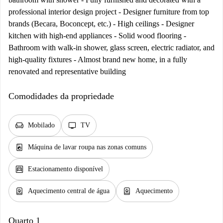
professional interior design project - Designer furniture from top
brands (Becara, Boconcept, etc.) - High ceilings - Designer
kitchen with high-end appliances - Solid wood flooring -
Bathroom with walk-in shower, glass screen, electric radiator, and
high-quality fixtures - Almost brand new home, in a fully
renovated and representative building
Comodidades da propriedade
chair
tv
Mobilado
TV
local_laundry_service
Máquina de lavar roupa nas zonas comuns
garage
Estacionamento disponível
water_heater
water_heater
Aquecimento central de água
Aquecimento
Quarto 1