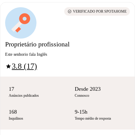
check_circle
VERIFICADO POR SPOTAHOME
Proprietário profissional
Este senhorio fala Inglês
3.8 (17)
star
17
Desde 2023
Anúncios publicados
Connosco
168
9-15h
Inquilinos
Tempo médio de resposta