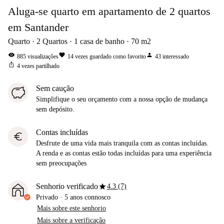
Aluga-se quarto em apartamento de 2 quartos
em Santander
Quarto
2
Quartos
1
casa de banho
70
m2
visibility
favorite
person
885
visualizações
14
vezes guardado como favorito
43
interessado
ios_share
4
vezes partilhado
Sem caução
Simplifique o seu orçamento com a nossa opção de mudança
sem depósito.
Contas incluídas
euro
Desfrute de uma vida mais tranquila com as contas incluídas.
A renda e as contas estão todas incluídas para uma experiência
sem preocupações
star
Senhorio verificado
4.3 (7)
Privado
·
5 anos
connosco
Mais sobre este senhorio
Mais sobre a verificação