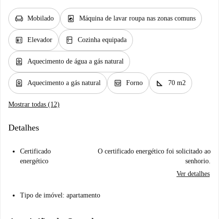
chair
local_laundry_service
Mobilado
Máquina de lavar roupa nas zonas comuns
elevator
kitchen
Elevador
Cozinha equipada
water_heater
Aquecimento de água a gás natural
water_heater
oven_gen
square_foot
Aquecimento a gás natural
Forno
70 m2
Mostrar todas (12)
Detalhes
Certificado
O certificado energético foi solicitado ao
energético
senhorio.
Ver detalhes
Tipo de imóvel: apartamento