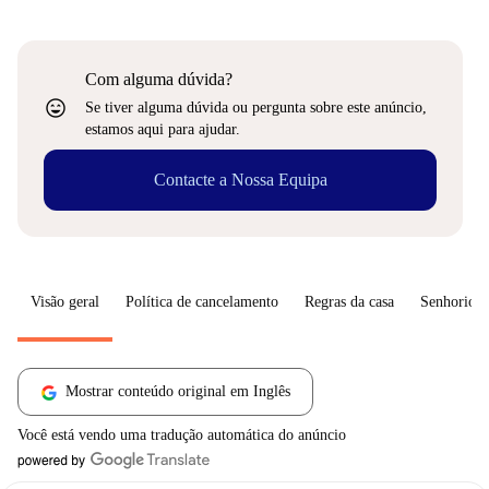
Com alguma dúvida?
sentiment_very_satisfied
Se tiver alguma dúvida ou pergunta sobre este anúncio,
estamos aqui para ajudar.
Contacte a Nossa Equipa
Visão geral
Política de cancelamento
Regras da casa
Senhorio
Mostrar conteúdo original em Inglês
Você está vendo uma tradução automática do anúncio