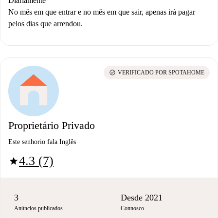
Diariamente
No mês em que entrar e no mês em que sair, apenas irá pagar
pelos dias que arrendou.
check_circle
VERIFICADO POR SPOTAHOME
Proprietário Privado
Este senhorio fala Inglês
4.3 (7)
star
3
Desde 2021
Anúncios publicados
Connosco