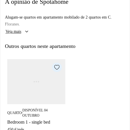
A opinião de Spotahome
Alugam-se quartos em apartamento mobilado de 2 quartos em C.
Floranes.
keyboard_arrow_down
Veja mais
Outros quartos neste apartamento
DISPONÍVEL 04
QUARTO
■
OUTUBRO
Bedroom 1 - single bed
450 €
/
mês