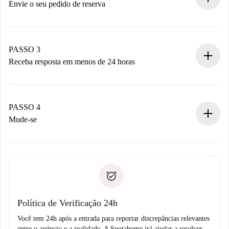
antecipadamente.
Envie o seu pedido de reserva
Envie detalhes básicos do seu perfil e método de
pagamento.
Não cobramos nada até que o proprietário confirme.
PASSO 3
Receba resposta em menos de 24 horas
O proprietário tem até 24 horas para confirmar.
Se aceita, faremos a cobrança e conectaremos você ao
proprietário.
PASSO 4
Se recusada: não cobraremos nada e ofereceremos
Mude-se
alternativas.
Combine os detalhes da chegada com o proprietário,
Documentos necessários para “
Spotahome plus
”.
entrega das chaves, etc.
Documento de identidade ou Passaporte
A Spotahome só transferirá o primeiro pagamento se você
Comprovante de solvência
não comunicar nenhum problema.
Débito direto bancário
Política de Verificação 24h
Você tem 24h após a entrada para reportar discrepâncias relevantes
entre o anúncio e a realidade. A Spotahome irá ajudar a resolver.