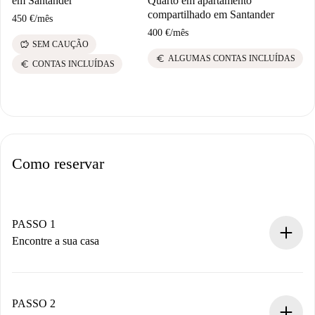
em Santander
Quarto em apartamento
compartilhado em Santander
450 €
/
mês
400 €
/
mês
savings
SEM CAUÇÃO
euro
ALGUMAS CONTAS INCLUÍDAS
euro
CONTAS INCLUÍDAS
Como reservar
PASSO 1
Encontre a sua casa
Processo de reserva 100% online.
Casas e Proprietários verificados.
Você tem todas as informações necessárias
PASSO 2