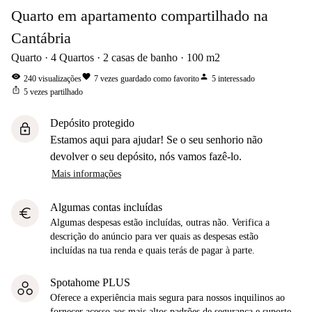
Quarto em apartamento compartilhado na
Cantábria
Quarto
4
Quartos
2
casas de banho
100
m2
visibility
favorite
person
240
visualizações
7
vezes guardado como favorito
5
interessado
ios_share
5
vezes partilhado
Depósito protegido
lock
Estamos aqui para ajudar! Se o seu senhorio não
devolver o seu depósito, nós vamos fazê-lo.
Mais informações
Algumas contas incluídas
euro
Algumas despesas estão incluídas, outras não. Verifica a
descrição do anúncio para ver quais as despesas estão
incluídas na tua renda e quais terás de pagar à parte.
Spotahome PLUS
Oferece a experiência mais segura para nossos inquilinos ao
fornecer acesso aos mais altos padrões de segurança e suporte