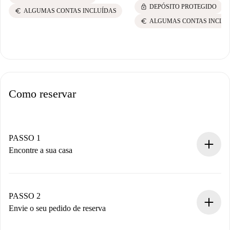
lock
DEPÓSITO PROTEGIDO
euro
ALGUMAS CONTAS INCLUÍDAS
euro
ALGUMAS CONTAS INCLU
Como reservar
PASSO 1
Encontre a sua casa
Processo de reserva 100% online.
Casas e Proprietários verificados.
Você tem todas as informações necessárias
PASSO 2
antecipadamente.
Envie o seu pedido de reserva
Envie detalhes básicos do seu perfil e método de