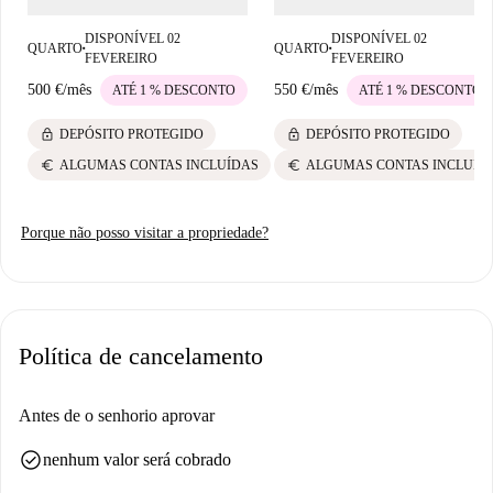
la Marina e a Pizzeria Monari, ambos a menos de 100 metros de
DISPONÍVEL 02
DISPONÍVEL 02
distância. Fazer compras no supermercado é fácil, com o Lupa Market a
QUARTO
QUARTO
■
■
FEVEREIRO
FEVEREIRO
pouco mais de 250 metros da propriedade. Além disso, jantar fora é um
500 €
/
mês
550 €
/
mês
ATÉ 1 % DESCONTO
ATÉ 1 % DESCONTO
prazer, com locais como o Navajeda Sport Tavern e o La Factoría nas
proximidades. Aproveite sua nova casa nesta área acolhedora.
lock
lock
DEPÓSITO PROTEGIDO
DEPÓSITO PROTEGIDO
euro
euro
ALGUMAS CONTAS INCLUÍDAS
ALGUMAS CONTAS INCLUÍD
Porque não posso visitar a propriedade?
Política de cancelamento
Antes de o senhorio aprovar
check_circle
nenhum valor será cobrado