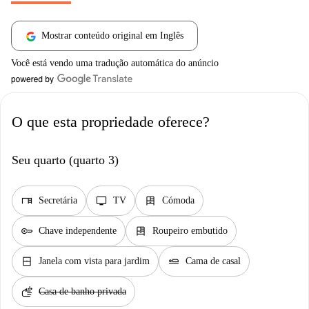
Mostrar conteúdo original em Inglês
Você está vendo uma tradução automática do anúncio
O que esta propriedade oferece?
Seu quarto (quarto 3)
desk
tv
dresser
Secretária
TV
Cómoda
key
dresser
Chave independente
Roupeiro embutido
window_closed
airline_seat_flat
Janela com vista para jardim
Cama de casal
soap
Casa de banho privada