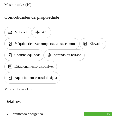
Mostrar todas (10)
Comodidades da propriedade
chair
ac_unit
Mobilado
A/C
local_laundry_service
elevator
Máquina de lavar roupa nas zonas comuns
Elevador
kitchen
balcony
Cozinha equipada
Varanda ou terraço
garage
Estacionamento disponível
water_heater
Aquecimento central de água
Mostrar todas (13)
Detalhes
Certificado energético
B