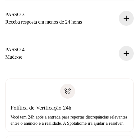
pagamento.
Não cobramos nada até que o proprietário confirme.
PASSO 3
Receba resposta em menos de 24 horas
O proprietário tem até 24 horas para confirmar.
Se aceita, faremos a cobrança e conectaremos você ao
proprietário.
PASSO 4
Se recusada: não cobraremos nada e ofereceremos
Mude-se
alternativas.
Combine os detalhes da chegada com o proprietário,
Documentos necessários para “
Spotahome plus
”.
entrega das chaves, etc.
Documento de identidade ou Passaporte
A Spotahome só transferirá o primeiro pagamento se você
Comprovante de solvência
não comunicar nenhum problema.
Débito direto bancário
Política de Verificação 24h
Você tem 24h após a entrada para reportar discrepâncias relevantes
entre o anúncio e a realidade. A Spotahome irá ajudar a resolver.