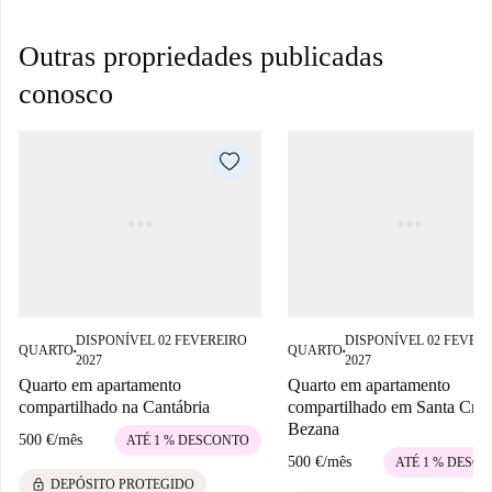
Outras propriedades publicadas
conosco
DISPONÍVEL 02 FEVEREIRO
DISPONÍVEL 02 FEVER
QUARTO
QUARTO
■
■
2027
2027
Quarto em apartamento
Quarto em apartamento
compartilhado na Cantábria
compartilhado em Santa Cruz
Bezana
500 €
/
mês
ATÉ 1 % DESCONTO
500 €
/
mês
ATÉ 1 % DESC
lock
DEPÓSITO PROTEGIDO