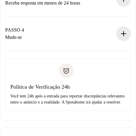
Receba resposta em menos de 24 horas
O proprietário tem até 24 horas para confirmar.
Se aceita, faremos a cobrança e conectaremos você ao
proprietário.
PASSO 4
Se recusada: não cobraremos nada e ofereceremos
Mude-se
alternativas.
Combine os detalhes da chegada com o proprietário,
Documentos necessários para “
Spotahome plus
”.
entrega das chaves, etc.
Documento de identidade ou Passaporte
A Spotahome só transferirá o primeiro pagamento se você
Comprovante de solvência
não comunicar nenhum problema.
Débito direto bancário
Política de Verificação 24h
Você tem 24h após a entrada para reportar discrepâncias relevantes
entre o anúncio e a realidade. A Spotahome irá ajudar a resolver.