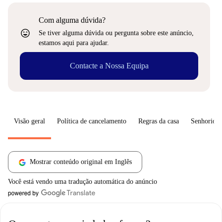
Com alguma dúvida?
sentiment_very_satisfied
Se tiver alguma dúvida ou pergunta sobre este anúncio,
estamos aqui para ajudar.
Contacte a Nossa Equipa
Visão geral
Política de cancelamento
Regras da casa
Senhorio
Mostrar conteúdo original em Inglês
Você está vendo uma tradução automática do anúncio