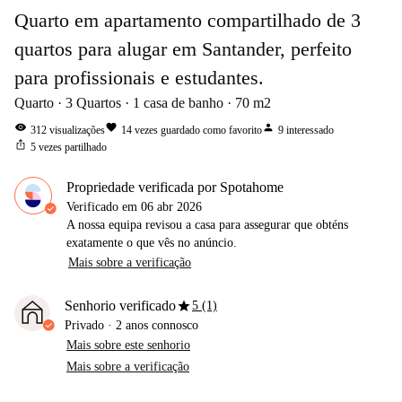
Quarto em apartamento compartilhado de 3
quartos para alugar em Santander, perfeito
para profissionais e estudantes.
Quarto
3
Quartos
1
casa de banho
70
m2
visibility
favorite
person
312
visualizações
14
vezes guardado como favorito
9
interessado
ios_share
5
vezes partilhado
Propriedade verificada por Spotahome
Verificado em
06 abr 2026
A nossa equipa revisou a casa para assegurar que obténs
exatamente o que vês no anúncio.
Mais sobre a verificação
star
Senhorio verificado
5 (1)
Privado
·
2 anos
connosco
Mais sobre este senhorio
Mais sobre a verificação