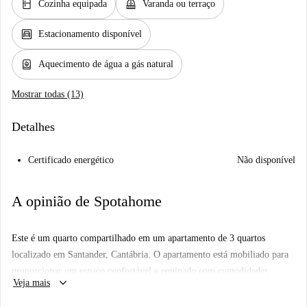
kitchen
balcony
Cozinha equipada
Varanda ou terraço
garage
Estacionamento disponível
water_heater
Aquecimento de água a gás natural
Mostrar todas (13)
Detalhes
Certificado energético
Não disponível
A opinião de Spotahome
Este é um quarto compartilhado em um apartamento de 3 quartos
localizado em Santander, Cantábria. O apartamento está mobiliado para
proporcionar um espaço confortável e equipado com comodidades
keyboard_arrow_down
Veja mais
essenciais, incluindo aquecimento a gás natural com manutenção em dia,
cozinha equipada com lava-louças e forno, e a conveniência de um