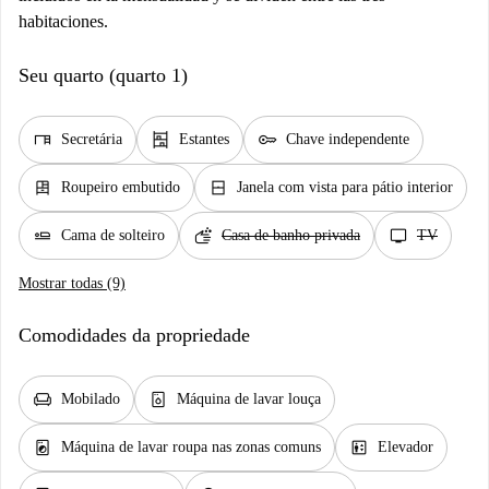
habitaciones.
Seu quarto (quarto 1)
desk
shelves
key
Secretária
Estantes
Chave independente
dresser
window_closed
Roupeiro embutido
Janela com vista para pátio interior
airline_seat_flat
soap
tv
Cama de solteiro
Casa de banho privada
TV
Mostrar todas (9)
Comodidades da propriedade
chair
dishwasher_gen
Mobilado
Máquina de lavar louça
local_laundry_service
elevator
Máquina de lavar roupa nas zonas comuns
Elevador