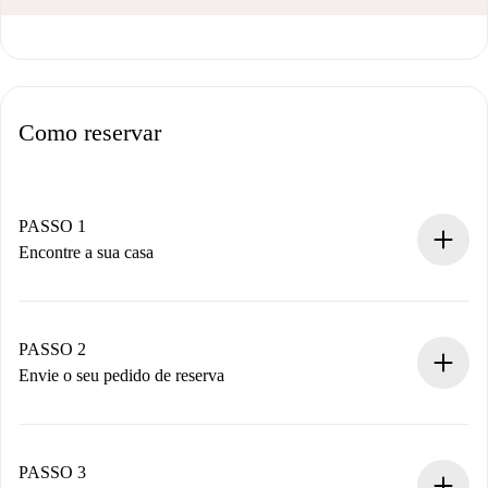
Como reservar
PASSO 1
Encontre a sua casa
Processo de reserva 100% online.
Casas e Proprietários verificados.
Você tem todas as informações necessárias
PASSO 2
antecipadamente.
Envie o seu pedido de reserva
Envie detalhes básicos do seu perfil e método de
pagamento.
Não cobramos nada até que o proprietário confirme.
PASSO 3