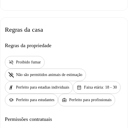
Regras da casa
Regras da propriedade
smoke_free
Proibido fumar
pet_supplies
Não são permitidos animais de estimação
hail
calendar_month
Perfeito para estadias individuais
Faixa etária: 18 - 30
school
business_center
Perfeito para estudantes
Perfeito para profissionais
Permissões contratuais