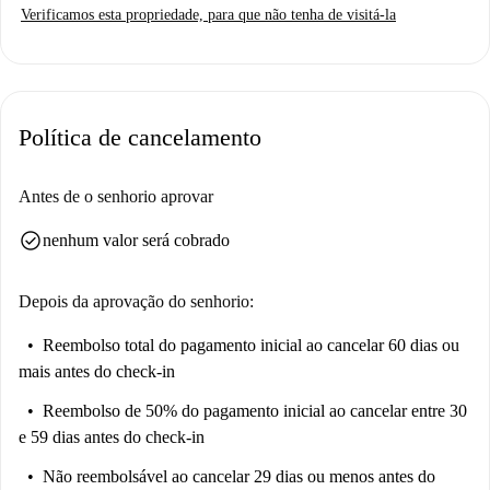
Verificamos esta propriedade, para que não tenha de visitá-la
elevador no prédio. Profissionais e estudantes são bem-vindos, mas
casais não são permitidos. O imóvel foi verificado pessoalmente pela
Spotahome, garantindo uma experiência de aluguel confiável e de
qualidade.
Política de cancelamento
Localizado em Santander, o apartamento está rodeado por pontos de
interesse. Nas proximidades, você encontrará diversos restaurantes,
incluindo o Alta Moto e o El Olivar, bem como o mercado Covirán para
Antes de o senhorio aprovar
suas compras diárias. Para lazer, explore importantes atrações turísticas
check_circle
nenhum valor será cobrado
como o Santamd'ER Escape Room e a Alameda de Oviedo. Esta
localização combina conveniência e acessibilidade, tornando-a ideal para
o seu novo lar.
Depois da aprovação do senhorio:
Reembolso total do pagamento inicial
ao cancelar 60 dias ou
mais antes do check-in
Reembolso de 50% do pagamento inicial
ao cancelar entre 30
e 59 dias antes do check-in
Não reembolsável
ao cancelar 29 dias ou menos antes do