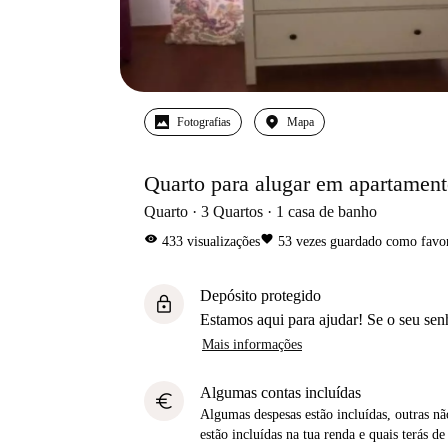
Fotografias
Mapa
Quarto para alugar em apartament
Quarto
3
Quartos
1
casa de banho
visibility
favorite
433
visualizações
53
vezes guardado como favor
Depósito protegido
lock
Estamos aqui para ajudar! Se o seu sen
Mais informações
Algumas contas incluídas
euro
Algumas despesas estão incluídas, outras não
estão incluídas na tua renda e quais terás de