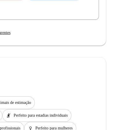
arentes
imais de estimação
hail
Perfeito para estadias individuais
female
profissionais
Perfeito para mulheres