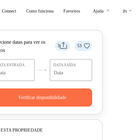
keyboard_arrow_down
keyboard_arrow_down
Connect
Como funciona
Favoritos
Ajuda
Pt
cione datas para ver os
3
53
ços
ATA ENTRADA
DATA SAÍDA
Verificar disponibilidade
 ESTA PROPRIEDADE