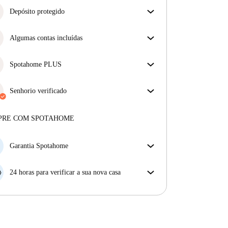
Depósito protegido
Estamos aqui para ajudar! Se o seu senhorio não
devolver o seu depósito, nós vamos fazê-lo.
Algumas contas incluídas
Mais informações
Algumas despesas estão incluídas, outras não.
Verifica a descrição do anúncio para ver quais as
Spotahome PLUS
despesas estão incluídas na tua renda e quais terás de
Oferece a experiência mais segura para nossos
pagar à parte.
inquilinos ao fornecer acesso aos mais altos padrões
Senhorio verificado
de segurança e suporte adicional durante o
Privado
·
5 anos
connosco
arrendamento.
Ver mais
Mais sobre este senhorio
PRE COM SPOTAHOME
Mais sobre a verificação
Garantia Spotahome
Se o proprietário cancelar a sua reserva com pouca
antecedência, nós iremos A) pagar um hotel e ajudá-
24 horas para verificar a sua nova casa
lo a encontrar novo alojamento, ou B) reembolsar o
Se a propriedade não corresponder ao prometido no
seu dinheiro na totalidade.
nosso anúncio, tem 24 horas depois de se mudar para
pedir para ser realojado.