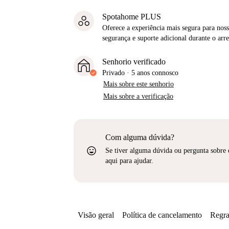
Spotahome PLUS
Oferece a experiência mais segura para noss
segurança e suporte adicional durante o ar
Senhorio verificado
Privado
·
5 anos
connosco
Mais sobre este senhorio
Mais sobre a verificação
Com alguma dúvida?
sentiment_very_satisfied
Se tiver alguma dúvida ou pergunta sobre 
aqui para ajudar.
Visão geral
Política de cancelamento
Regra