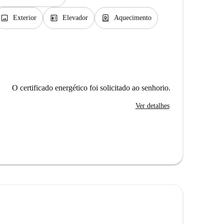
image
elevator
water_heater
Exterior
Elevador
Aquecimento
O certificado energético foi solicitado ao senhorio.
Ver detalhes