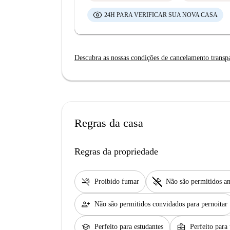
24H PARA VERIFICAR SUA NOVA CASA
Descubra as nossas condições de cancelamento transp
Regras da casa
Regras da propriedade
smoke_free
pet_supplies
Proibido fumar
Não são permitidos an
person_add
Não são permitidos convidados para pernoitar
school
business_center
Perfeito para estudantes
Perfeito para 