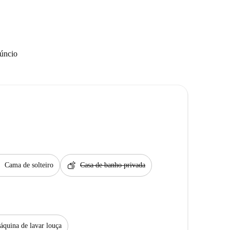
núncio
t
soap
Cama de solteiro
Casa de banho privada
quina de lavar louça