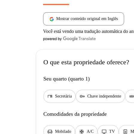
Mostrar conteúdo original em Inglês
Você está vendo uma tradução automática do a
O que esta propriedade oferece?
Seu quarto (quarto 1)
desk
key
airline_seat_fla
Secretária
Chave independente
Comodidades da propriedade
chair
ac_unit
tv
dishwasher_gen
Mobilado
A/C
TV
Má