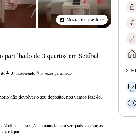
lock
Mostrar todas as fotos
euro
o partilhado de 3 quartos em Setúbal
SEM
person
ios_share
ito
37
interessado
3
vezes partilhado
horio não devolver o seu depósito, nós vamos fazê-lo.
. Verifica a descrição do anúncio para ver quais as despesas
 pagar à parte.