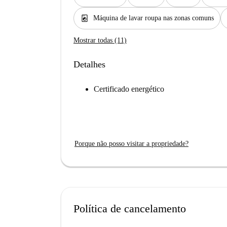
local_laundry_service
Máquina de lavar roupa nas zonas comuns
Mostrar todas (11)
Detalhes
Certificado energético
Porque não posso visitar a propriedade?
Política de cancelamento