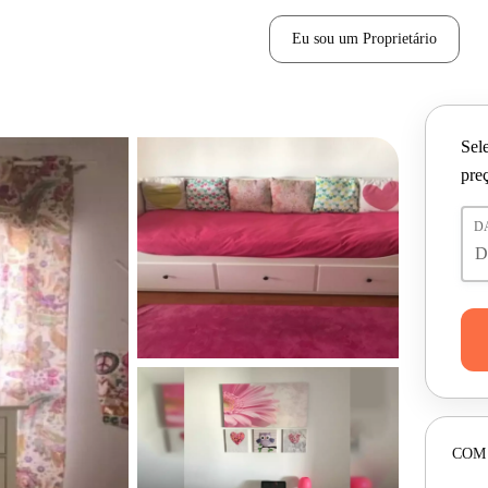
Eu sou um Proprietário
Sele
pre
D
COM