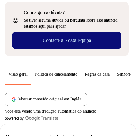
Com alguma dúvida?
sentiment_very_satisfied
Se tiver alguma dúvida ou pergunta sobre este anúncio,
estamos aqui para ajudar.
Contacte a Nossa Equipa
Visão geral
Política de cancelamento
Regras da casa
Senhorio
Mostrar conteúdo original em Inglês
Você está vendo uma tradução automática do anúncio