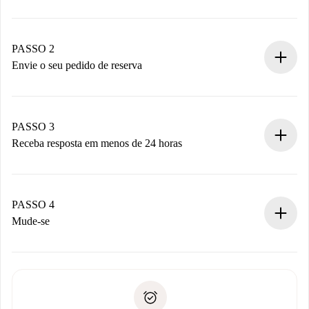
Processo de reserva 100% online.
Casas e Proprietários verificados.
Você tem todas as informações necessárias
PASSO 2
antecipadamente.
Envie o seu pedido de reserva
Envie detalhes básicos do seu perfil e método de
pagamento.
Não cobramos nada até que o proprietário confirme.
PASSO 3
Receba resposta em menos de 24 horas
O proprietário tem até 24 horas para confirmar.
Se aceita, faremos a cobrança e conectaremos você ao
proprietário.
PASSO 4
Se recusada: não cobraremos nada e ofereceremos
Mude-se
alternativas.
Combine os detalhes da chegada com o proprietário,
Documentos necessários para “
Spotahome plus
”.
entrega das chaves, etc.
Documento de identidade ou Passaporte
A Spotahome só transferirá o primeiro pagamento se você
Comprovante de solvência
não comunicar nenhum problema.
Débito direto bancário