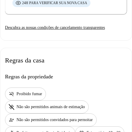
24H PARA VERIFICAR SUA NOVA CASA
Descubra as nossas condições de cancelamento transparentes
Regras da casa
Regras da propriedade
smoke_free
Proibido fumar
pet_supplies
Não são permitidos animais de estimação
person_add
Não são permitidos convidados para pernoitar