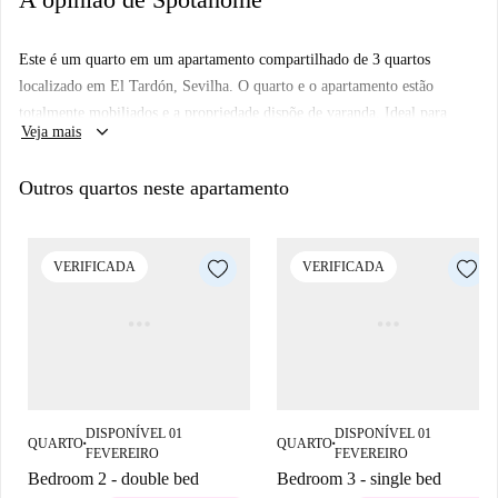
Este é um quarto em um apartamento compartilhado de 3 quartos
localizado em El Tardón, Sevilha. O quarto e o apartamento estão
totalmente mobiliados e a propriedade dispõe de varanda. Ideal para
keyboard_arrow_down
Veja mais
estudantes, esta residência é perfeita para começar sua nova jornada
acadêmica. A Spotahome verificou pessoalmente a propriedade para
Outros quartos neste apartamento
garantir uma estadia confortável.
O bairro de El Tardón, em Sevilha, oferece uma variedade de atrações e
comodidades. Nas proximidades, você encontrará a Casa de Chiquetete,
VERIFICADA
VERIFICADA
uma famosa atração turística, bem como restaurantes populares como
Camperos Triana e La Trianera de Pepe. A área é vibrante, com tudo o
que você precisa a uma curta distância a pé.
DISPONÍVEL 01
DISPONÍVEL 01
QUARTO
QUARTO
■
■
FEVEREIRO
FEVEREIRO
Bedroom 2 - double bed
Bedroom 3 - single bed