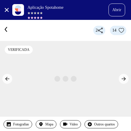
Aplicação Spotahome
Abrir
2
14
VERIFICADA
Fotografias
Mapa
Video
Outros quartos