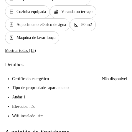
kitchen
balcony
Cozinha equipada
Varanda ou terraço
water_heater
square_foot
Aquecimento elétrico de água
80 m2
dishwasher_gen
Máquina de lavar louça
Mostrar todas (13)
Detalhes
Certificado energético
Não disponível
Tipo de propriedade: apartamento
Andar 1
Elevador: não
Wifi instalado: sim
A opinião de Spotahome