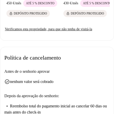
450 €
/
mês
430 €
/
mês
ATÉ 5 % DESCONTO
ATÉ 5 % DESCONTO
lock
lock
DEPÓSITO PROTEGIDO
DEPÓSITO PROTEGIDO
Verificamos esta propriedade, para que não tenha de visitá-la
Política de cancelamento
Antes de o senhorio aprovar
check_circle
nenhum valor será cobrado
Depois da aprovação do senhorio:
Reembolso total do pagamento inicial
ao cancelar 60 dias ou
mais antes do check-in