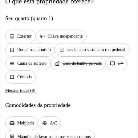
O que esta propriedade oferece?
Seu quarto (quarto 1)
image
key
Exterior
Chave independente
dresser
window_closed
Roupeiro embutido
Janela com vista para rua pedonal
airline_seat_flat
soap
tv
Cama de solteiro
Casa de banho privada
TV
dresser
Cómoda
Mostrar todas (9)
Comodidades da propriedade
chair
ac_unit
Mobilado
A/C
local_laundry_service
Máquina de lavar roupa nas zonas comuns