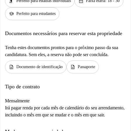
hail
calendar_month
Perfeito para estadias individuais
Faixa etária: 18 - 30
school
Perfeito para estudantes
Documentos necessários para reservar esta propriedade
Tenha estes documentos prontos para o próximo passo da sua
candidatura. Sem eles, a reserva não pode ser concluída.
description
description
Documento de identificação
Passaporte
Tipo de contrato
Mensalmente
Irá pagar renda por cada mês de calendário do seu arrendamento,
incluindo o mês em que se mudar e o mês em que sair.