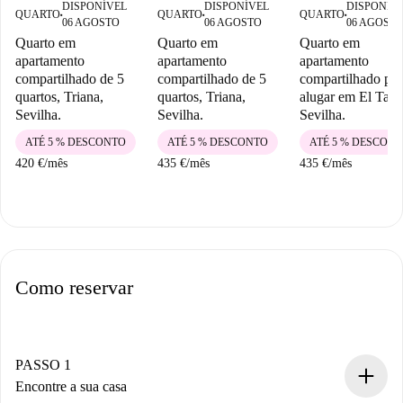
DISPONÍVEL
DISPONÍVEL
DISPONÍV
QUARTO
QUARTO
QUARTO
■
■
■
06 AGOSTO
06 AGOSTO
06 AGOST
Quarto em
Quarto em
Quarto em
apartamento
apartamento
apartamento
compartilhado de 5
compartilhado de 5
compartilhado par
quartos, Triana,
quartos, Triana,
alugar em El Tard
Sevilha.
Sevilha.
Sevilha.
ATÉ 5 % DESCONTO
ATÉ 5 % DESCONTO
ATÉ 5 % DESCON
420 €
/
mês
435 €
/
mês
435 €
/
mês
Como reservar
PASSO 1
Encontre a sua casa