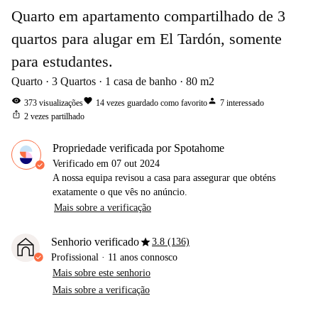
Quarto em apartamento compartilhado de 3
quartos para alugar em El Tardón, somente
para estudantes.
Quarto
3
Quartos
1
casa de banho
80
m2
visibility
favorite
person
373
visualizações
14
vezes guardado como favorito
7
interessado
ios_share
2
vezes partilhado
Propriedade verificada por Spotahome
Verificado em
07 out 2024
A nossa equipa revisou a casa para assegurar que obténs
exatamente o que vês no anúncio.
Mais sobre a verificação
star
Senhorio verificado
3.8 (136)
Profissional
·
11 anos
connosco
Mais sobre este senhorio
Mais sobre a verificação