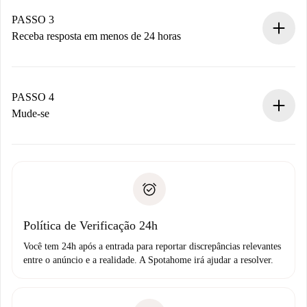
pagamento.
Não cobramos nada até que o proprietário confirme.
PASSO 3
Receba resposta em menos de 24 horas
O proprietário tem até 24 horas para confirmar.
Se aceita, faremos a cobrança e conectaremos você ao
proprietário.
PASSO 4
Se recusada: não cobraremos nada e ofereceremos
Mude-se
alternativas.
Combine os detalhes da chegada com o proprietário,
Documentos necessários para “
Spotahome plus
”.
entrega das chaves, etc.
Documento de identidade ou Passaporte
A Spotahome só transferirá o primeiro pagamento se você
Comprovante de solvência
não comunicar nenhum problema.
Débito direto bancário
Política de Verificação 24h
Você tem 24h após a entrada para reportar discrepâncias relevantes
entre o anúncio e a realidade. A Spotahome irá ajudar a resolver.