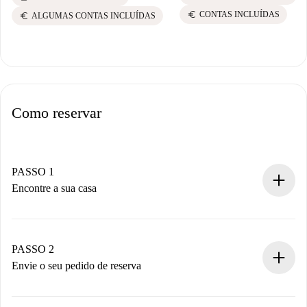
euro
CONTAS INCLUÍDAS
euro
ALGUMAS CONTAS INCLUÍDAS
Como reservar
PASSO 1
Encontre a sua casa
Processo de reserva 100% online.
Casas e Proprietários verificados.
Você tem todas as informações necessárias
PASSO 2
antecipadamente.
Envie o seu pedido de reserva
Envie detalhes básicos do seu perfil e método de