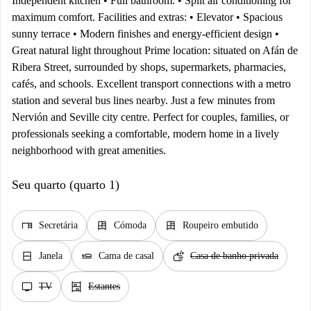
Independent kitchen • Full bathroom. • Split air conditioning for
maximum comfort. Facilities and extras: • Elevator • Spacious
sunny terrace • Modern finishes and energy-efficient design •
Great natural light throughout Prime location: situated on Afán de
Ribera Street, surrounded by shops, supermarkets, pharmacies,
cafés, and schools. Excellent transport connections with a metro
station and several bus lines nearby. Just a few minutes from
Nervión and Seville city centre. Perfect for couples, families, or
professionals seeking a comfortable, modern home in a lively
neighborhood with great amenities.
Seu quarto (quarto 1)
desk
dresser
dresser
Secretária
Cómoda
Roupeiro embutido
window_closed
airline_seat_flat
soap
Janela
Cama de casal
Casa de banho privada
tv
shelves
TV
Estantes