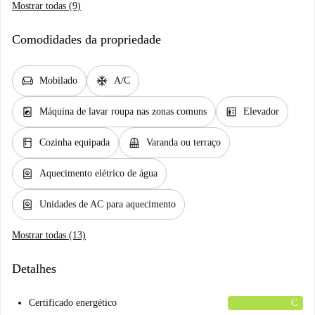
Mostrar todas (9)
Comodidades da propriedade
chair
ac_unit
Mobilado
A/C
local_laundry_service
elevator
Máquina de lavar roupa nas zonas comuns
Elevador
kitchen
balcony
Cozinha equipada
Varanda ou terraço
water_heater
Aquecimento elétrico de água
water_heater
Unidades de AC para aquecimento
Mostrar todas (13)
Detalhes
Certificado energético
C