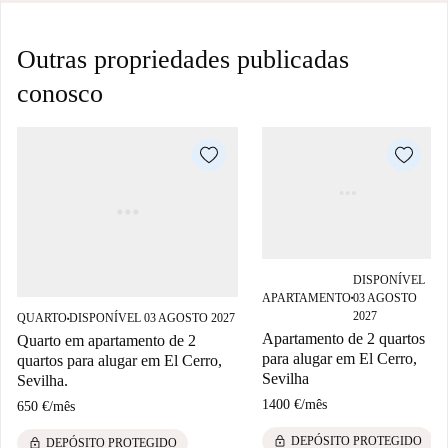
Outras propriedades publicadas
conosco
DISPONÍVEL
APARTAMENTO
03 AGOSTO
■
2027
QUARTO
DISPONÍVEL 03 AGOSTO 2027
■
Apartamento de 2 quartos
Quarto em apartamento de 2
para alugar em El Cerro,
quartos para alugar em El Cerro,
Sevilha
Sevilha.
1400 €
/
mês
650 €
/
mês
lock
DEPÓSITO PROTEGIDO
lock
DEPÓSITO PROTEGIDO