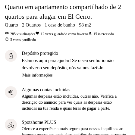
Quarto em apartamento compartilhado de 2
quartos para alugar em El Cerro.
Quarto
2
Quartos
1
casa de banho
98
m2
visibility
favorite
person
285
visualizações
12
vezes guardado como favorito
15
interessado
ios_share
5
vezes partilhado
Depósito protegido
lock
Estamos aqui para ajudar! Se o seu senhorio não
devolver o seu depósito, nós vamos fazê-lo.
Mais informações
Algumas contas incluídas
euro
Algumas despesas estão incluídas, outras não. Verifica a
descrição do anúncio para ver quais as despesas estão
incluídas na tua renda e quais terás de pagar à parte.
Spotahome PLUS
Oferece a experiência mais segura para nossos inquilinos ao
fornecer acesso aos mais altos padrões de segurança e suporte