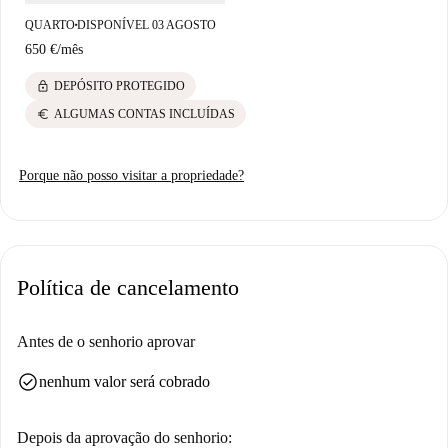
transporte.
QUARTO
DISPONÍVEL 03 AGOSTO
■
650 €
/
mês
lock
DEPÓSITO PROTEGIDO
euro
ALGUMAS CONTAS INCLUÍDAS
Porque não posso visitar a propriedade?
Política de cancelamento
Antes de o senhorio aprovar
check_circle
nenhum valor será cobrado
Depois da aprovação do senhorio: