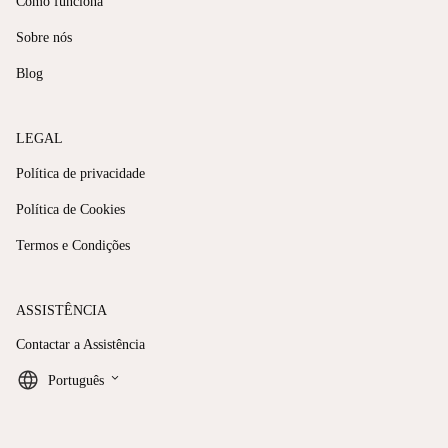
Como funciona
Sobre nós
Blog
LEGAL
Política de privacidade
Política de Cookies
Termos e Condições
ASSISTÊNCIA
Contactar a Assistência
keyboard_arrow_down
Português