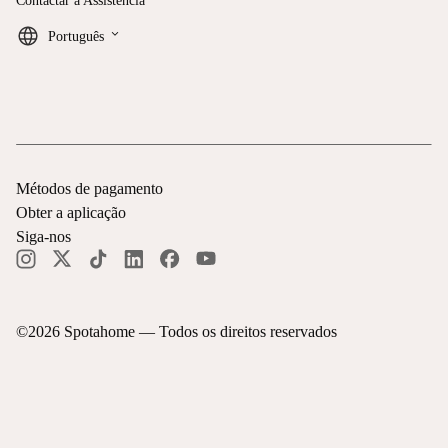
Contactar a Assistência
keyboard_arrow_down
Português
Métodos de pagamento
Obter a aplicação
Siga-nos
©
2026
Spotahome —
Todos os direitos reservados