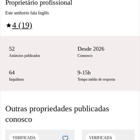
Proprietário profissional
Este senhorio fala Inglês
4 (19)
star
52
Desde 2026
Anúncios publicados
Connosco
64
9-15h
Inquilinos
Tempo médio de resposta
Outras propriedades publicadas
conosco
VERIFICADA
VERIFICADA