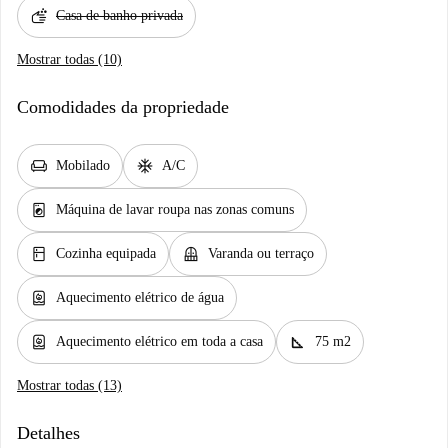
soap
Casa de banho privada
Mostrar todas (10)
Comodidades da propriedade
chair
ac_unit
Mobilado
A/C
local_laundry_service
Máquina de lavar roupa nas zonas comuns
kitchen
balcony
Cozinha equipada
Varanda ou terraço
water_heater
Aquecimento elétrico de água
water_heater
square_foot
Aquecimento elétrico em toda a casa
75 m2
Mostrar todas (13)
Detalhes