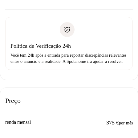
alternativas.
Combine os detalhes da chegada com o proprietário,
Documentos necessários para “
Spotahome plus
”.
entrega das chaves, etc.
Documento de identidade ou Passaporte
A Spotahome só transferirá o primeiro pagamento se você
Comprovante de solvência
não comunicar nenhum problema.
Débito direto bancário
Política de Verificação 24h
Você tem 24h após a entrada para reportar discrepâncias relevantes
entre o anúncio e a realidade. A Spotahome irá ajudar a resolver.
Preço
renda mensal
375 €
por mês