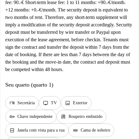
fee: 90.-€ Short-term lease fee: 1 to 11 months: +90.-€/month.
+12 months: +0.-€/month. The security deposit is equivalent to
two months of rent. Therefore, any short-term supplement will
imply a modification of the security deposit accordingly. Security
deposit must be transferred by wire transfer or Paypal upon
execution of the lease agreement, before checkin. Tenants must
sign the contract and transfer the deposit within 7 days from the
date of booking. If there are less than 7 days between the day of
the booking and the move-in date, the contract and deposit must
be competed within 48 hours.
Seu quarto (quarto 1)
desk
tv
image
Secretária
TV
Exterior
key
dresser
Chave independente
Roupeiro embutido
window_closed
airline_seat_flat
Janela com vista para a rua
Cama de solteiro