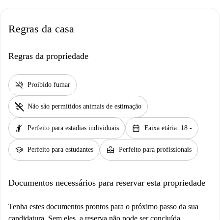
Regras da casa
Regras da propriedade
smoke_free
Proibido fumar
pet_supplies
Não são permitidos animais de estimação
hail
calendar_month
Perfeito para estadias individuais
Faixa etária: 18 -
school
business_center
Perfeito para estudantes
Perfeito para profissionais
Documentos necessários para reservar esta propriedade
Tenha estes documentos prontos para o próximo passo da sua
candidatura. Sem eles, a reserva não pode ser concluída.