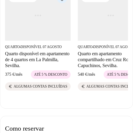
QUARTO
DISPONÍVEL 07 AGOSTO
QUARTO
DISPONÍVEL 07 AGOST
■
■
Quarto disponível em apartamento
Quarto em apartamento
de 4 quartos em La Palmilla,
compartilhado em Cruz Roja
Sevilha.
Capuchinos, Sevilha.
375 €
/
mês
540 €
/
mês
ATÉ 5 % DESCONTO
ATÉ 5 % DESC
euro
euro
ALGUMAS CONTAS INCLUÍDAS
ALGUMAS CONTAS INCLU
Como reservar