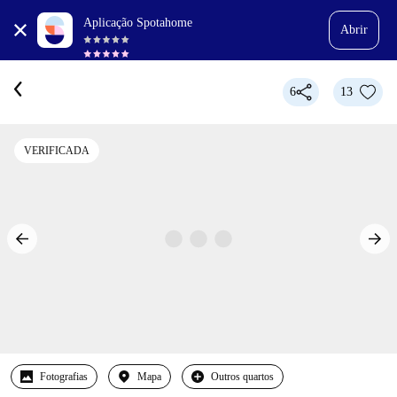
Aplicação Spotahome
Abrir
6
13
VERIFICADA
Fotografias
Mapa
Outros quartos