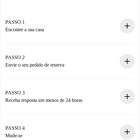
PASSO 1
Encontre a sua casa
Processo de reserva 100% online.
Casas e Proprietários verificados.
Você tem todas as informações necessárias
PASSO 2
antecipadamente.
Envie o seu pedido de reserva
Envie detalhes básicos do seu perfil e método de
pagamento.
Não cobramos nada até que o proprietário confirme.
PASSO 3
Receba resposta em menos de 24 horas
O proprietário tem até 24 horas para confirmar.
Se aceita, faremos a cobrança e conectaremos você ao
proprietário.
PASSO 4
Se recusada: não cobraremos nada e ofereceremos
Mude-se