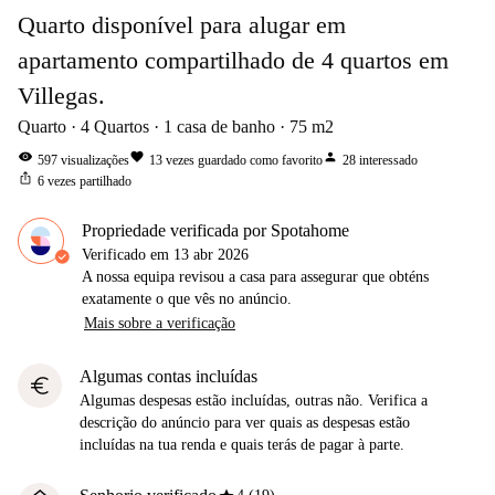
Quarto disponível para alugar em
apartamento compartilhado de 4 quartos em
Villegas.
Quarto
4
Quartos
1
casa de banho
75
m2
visibility
favorite
person
597
visualizações
13
vezes guardado como favorito
28
interessado
ios_share
6
vezes partilhado
Propriedade verificada por Spotahome
Verificado em
13 abr 2026
A nossa equipa revisou a casa para assegurar que obténs
exatamente o que vês no anúncio.
Mais sobre a verificação
Algumas contas incluídas
euro
Algumas despesas estão incluídas, outras não. Verifica a
descrição do anúncio para ver quais as despesas estão
incluídas na tua renda e quais terás de pagar à parte.