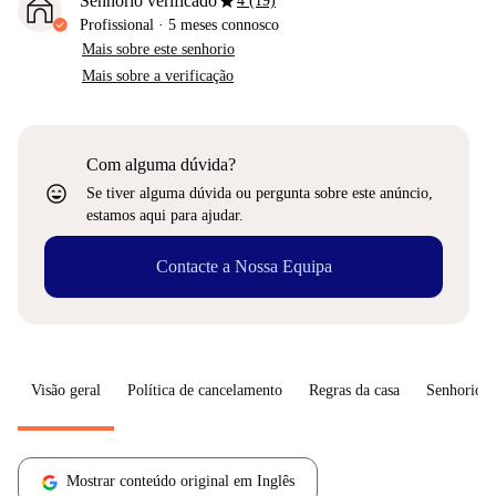
star
Senhorio verificado
4 (19)
Profissional
·
5 meses
connosco
Mais sobre este senhorio
Mais sobre a verificação
Com alguma dúvida?
sentiment_very_satisfied
Se tiver alguma dúvida ou pergunta sobre este anúncio,
estamos aqui para ajudar.
Contacte a Nossa Equipa
Visão geral
Política de cancelamento
Regras da casa
Senhorio
Mostrar conteúdo original em Inglês