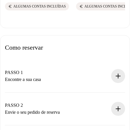
euro
euro
ALGUMAS CONTAS INCLUÍDAS
ALGUMAS CONTAS INCLU
Como reservar
PASSO 1
Encontre a sua casa
Processo de reserva 100% online.
Casas e Proprietários verificados.
Você tem todas as informações necessárias
PASSO 2
antecipadamente.
Envie o seu pedido de reserva
Envie detalhes básicos do seu perfil e método de