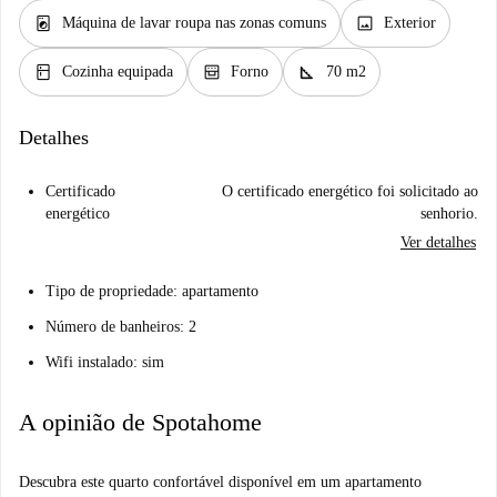
local_laundry_service
image
Máquina de lavar roupa nas zonas comuns
Exterior
kitchen
oven_gen
square_foot
Cozinha equipada
Forno
70 m2
Detalhes
Certificado
O certificado energético foi solicitado ao
energético
senhorio.
Ver detalhes
Tipo de propriedade: apartamento
Número de banheiros: 2
Wifi instalado: sim
A opinião de Spotahome
Descubra este quarto confortável disponível em um apartamento