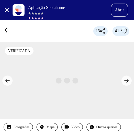
Aplicação Spotahome
Abrir
13
41
VERIFICADA
Fotografias
Mapa
Video
Outros quartos