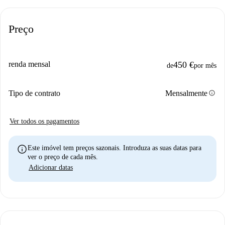
Preço
renda mensal
450 €
de
por mês
info
Tipo de contrato
Mensalmente
Ver todos os pagamentos
info
Este imóvel tem preços sazonais. Introduza as suas datas para
ver o preço de cada mês.
Adicionar datas