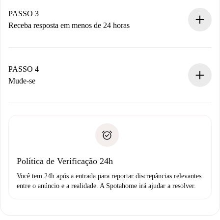
pagamento.
Não cobramos nada até que o proprietário confirme.
PASSO 3
Receba resposta em menos de 24 horas
O proprietário tem até 24 horas para confirmar.
Se aceita, faremos a cobrança e conectaremos você ao
proprietário.
PASSO 4
Se recusada: não cobraremos nada e ofereceremos
Mude-se
alternativas.
Combine os detalhes da chegada com o proprietário,
Documentos necessários para “
Spotahome plus
”.
entrega das chaves, etc.
Documento de identidade ou Passaporte
A Spotahome só transferirá o primeiro pagamento se você
Comprovante de solvência
não comunicar nenhum problema.
Débito direto bancário
Política de Verificação 24h
Você tem 24h após a entrada para reportar discrepâncias relevantes
entre o anúncio e a realidade. A Spotahome irá ajudar a resolver.