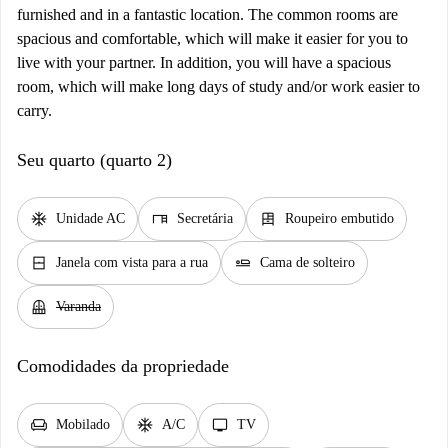
furnished and in a fantastic location. The common rooms are
spacious and comfortable, which will make it easier for you to
live with your partner. In addition, you will have a spacious
room, which will make long days of study and/or work easier to
carry.
Seu quarto (quarto 2)
ac_unit
desk
dresser
Unidade AC
Secretária
Roupeiro embutido
window_closed
airline_seat_flat
Janela com vista para a rua
Cama de solteiro
balcony
Varanda
Comodidades da propriedade
chair
ac_unit
tv
Mobilado
A/C
TV