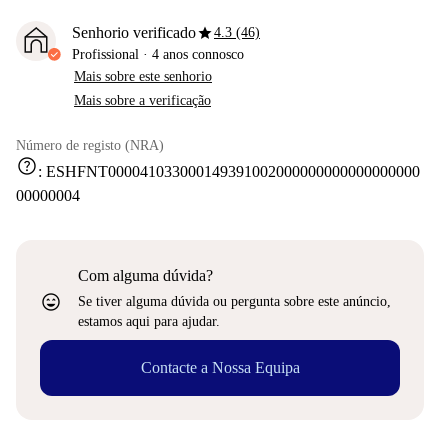
star
Senhorio verificado
4.3 (46)
Profissional
·
4 anos
connosco
Mais sobre este senhorio
Mais sobre a verificação
Número de registo (NRA)
help
:
ESHFNT000041033000149391002000000000000000000
00000004
Com alguma dúvida?
sentiment_very_satisfied
Se tiver alguma dúvida ou pergunta sobre este anúncio,
estamos aqui para ajudar.
Contacte a Nossa Equipa