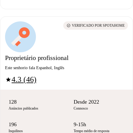
check_circle
VERIFICADO POR SPOTAHOME
Proprietário profissional
Este senhorio fala Espanhol, Inglês
4.3 (46)
star
128
Desde 2022
Anúncios publicados
Connosco
196
9-15h
Inquilinos
Tempo médio de resposta