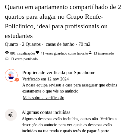
Quarto em apartamento compartilhado de 2
quartos para alugar no Grupo Renfe-
Policlínico, ideal para profissionais ou
estudantes
Quarto
2
Quartos
casas de banho
70
m2
visibility
favorite
person
891
visualizações
41
vezes guardado como favorito
13
interessado
ios_share
13
vezes partilhado
Propriedade verificada por Spotahome
Verificado em
12 nov 2024
A nossa equipa revisou a casa para assegurar que obténs
exatamente o que vês no anúncio.
Mais sobre a verificação
Algumas contas incluídas
euro
Algumas despesas estão incluídas, outras não. Verifica a
descrição do anúncio para ver quais as despesas estão
incluídas na tua renda e quais terás de pagar à parte.