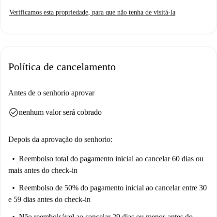
Verificamos esta propriedade, para que não tenha de visitá-la
Política de cancelamento
Antes de o senhorio aprovar
check_circle
nenhum valor será cobrado
Depois da aprovação do senhorio:
Reembolso total do pagamento inicial
ao cancelar 60 dias ou
mais antes do check-in
Reembolso de 50% do pagamento inicial
ao cancelar entre 30
e 59 dias antes do check-in
Não reembolsável
ao cancelar 29 dias ou menos antes do