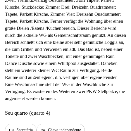
Zwei, Vierundzwanzig Quadratmeter: Stoff Tapete, Parkett
Kirsche, Stuckdecke; Zimmer Drei: Dreizehn Quadratmeter:
Tapete, Parkett Kirsche. Zimmer Vier: Dreizehn Quadratmeter:
Tapete, Parkett Kirsche. Ferner verfügt die Wohnung über einen
große Dielen-/Essens-/Küchenbereich. Dieser Berieche wird
durch die aktuelle WG als Gemeinschaftsraum genutzt. An diesen
Bereich schließt sich eine kleine aber sehr gemütliche Loggia an,
die zum Grillen und Verweilen einlädt. Das Bad ist, neben einer
Toilette und zwei Waschbecken, mit einer geräumigen Rain
Dance Dusche sowie einem Whirlpool ausgestattet. Daneben
steht ein weiterer kleiner WC Raum zur Verfügung. Beide
Räume sind außenliegend, d.h. verfügen über eigene Fenster.
Eine Waschmaschine steht der WG in der Waschküche zur
Verfügung. Es existieren des Weiteren zwei PKW Stellplätze, die
angemietet werden können.
Seu quarto (quarto 4)
desk
key
Secretária
Chave independente