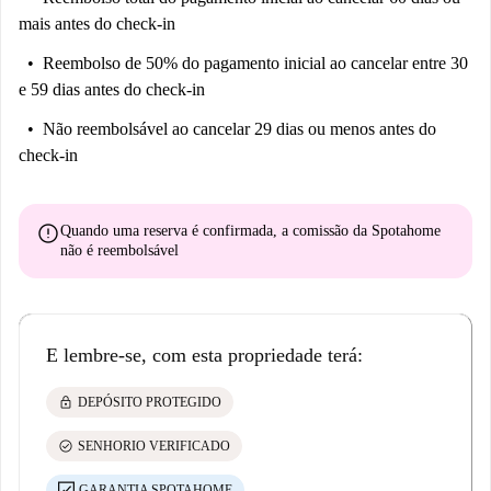
mais antes do check-in
Reembolso de 50% do pagamento inicial
ao cancelar entre 30
e 59 dias antes do check-in
Não reembolsável
ao cancelar 29 dias ou menos antes do
check-in
error
Quando uma reserva é confirmada, a comissão da Spotahome
não é reembolsável
E lembre-se, com esta propriedade terá:
lock
DEPÓSITO PROTEGIDO
check_circle
SENHORIO VERIFICADO
GARANTIA SPOTAHOME