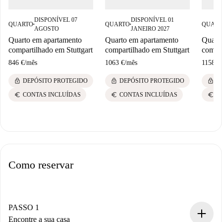
DISPONÍVEL 07
DISPONÍVEL 01
QUARTO
QUARTO
QUAR
■
■
AGOSTO
JANEIRO 2027
Quarto em apartamento
Quarto em apartamento
Quart
compartilhado em Stuttgart
compartilhado em Stuttgart
compar
846 €
/
mês
1063 €
/
mês
1158 €
lock
lock
lock
DEPÓSITO PROTEGIDO
DEPÓSITO PROTEGIDO
D
euro
euro
euro
CONTAS INCLUÍDAS
CONTAS INCLUÍDAS
C
Como reservar
PASSO 1
Encontre a sua casa