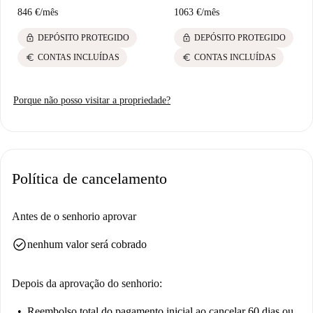
aconchegante em Seelberg hoje mesmo. Todos os anúncios da
846 €
/
mês
1063 €
/
mês
Spotahome passam por um rigoroso processo de verificação de
proprietários para sua tranquilidade.
lock
lock
DEPÓSITO PROTEGIDO
DEPÓSITO PROTEGIDO
euro
euro
CONTAS INCLUÍDAS
CONTAS INCLUÍDAS
Porque não posso visitar a propriedade?
Política de cancelamento
Antes de o senhorio aprovar
check_circle
nenhum valor será cobrado
Depois da aprovação do senhorio:
Reembolso total do pagamento inicial
ao cancelar 60 dias ou