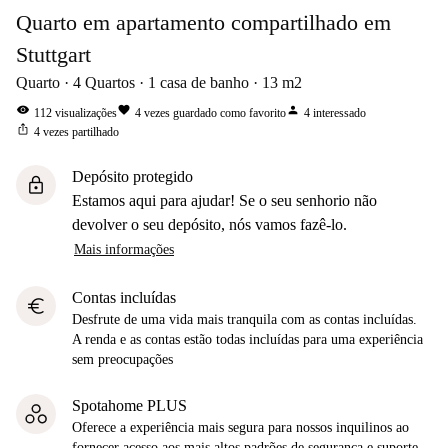
Quarto em apartamento compartilhado em
Stuttgart
Quarto
4
Quartos
1
casa de banho
13
m2
visibility
favorite
person
112
visualizações
4
vezes guardado como favorito
4
interessado
ios_share
4
vezes partilhado
Depósito protegido
lock
Estamos aqui para ajudar! Se o seu senhorio não
devolver o seu depósito, nós vamos fazê-lo.
Mais informações
Contas incluídas
euro
Desfrute de uma vida mais tranquila com as contas incluídas.
A renda e as contas estão todas incluídas para uma experiência
sem preocupações
Spotahome PLUS
Oferece a experiência mais segura para nossos inquilinos ao
fornecer acesso aos mais altos padrões de segurança e suporte