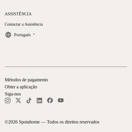
ASSISTÊNCIA
Contactar a Assistência
keyboard_arrow_down
Português
Métodos de pagamento
Obter a aplicação
Siga-nos
©
2026
Spotahome —
Todos os direitos reservados