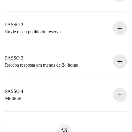
Processo de reserva 100% online.
Casas e Proprietários verificados.
Você tem todas as informações necessárias
PASSO 2
antecipadamente.
Envie o seu pedido de reserva
Envie detalhes básicos do seu perfil e método de
pagamento.
Não cobramos nada até que o proprietário confirme.
PASSO 3
Receba resposta em menos de 24 horas
O proprietário tem até 24 horas para confirmar.
Se aceita, faremos a cobrança e conectaremos você ao
proprietário.
PASSO 4
Se recusada: não cobraremos nada e ofereceremos
Mude-se
alternativas.
Combine os detalhes da chegada com o proprietário,
Documentos necessários para “
Spotahome plus
”.
entrega das chaves, etc.
Documento de identidade ou Passaporte
A Spotahome só transferirá o primeiro pagamento se você
Comprovante de solvência
não comunicar nenhum problema.