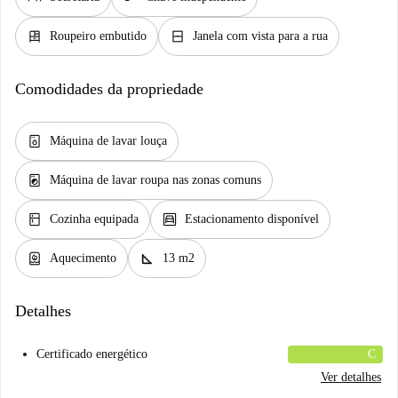
dresser
window_closed
Roupeiro embutido
Janela com vista para a rua
Comodidades da propriedade
dishwasher_gen
Máquina de lavar louça
local_laundry_service
Máquina de lavar roupa nas zonas comuns
kitchen
garage
Cozinha equipada
Estacionamento disponível
water_heater
square_foot
Aquecimento
13 m2
Detalhes
Certificado energético
C
Ver detalhes