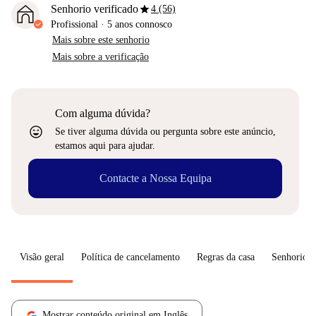
star
Senhorio verificado
4 (56)
Profissional
·
5 anos
connosco
Mais sobre este senhorio
Mais sobre a verificação
Com alguma dúvida?
sentiment_very_satisfied
Se tiver alguma dúvida ou pergunta sobre este anúncio,
estamos aqui para ajudar.
Contacte a Nossa Equipa
Visão geral
Política de cancelamento
Regras da casa
Senhorio
Mostrar conteúdo original em Inglês