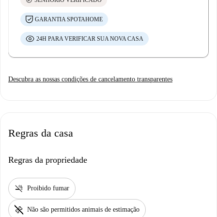
GARANTIA SPOTAHOME
24H PARA VERIFICAR SUA NOVA CASA
Descubra as nossas condições de cancelamento transparentes
Regras da casa
Regras da propriedade
smoke_free
Proibido fumar
pet_supplies
Não são permitidos animais de estimação