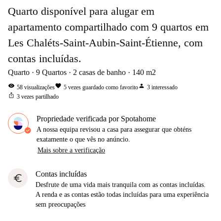
Quarto disponível para alugar em
apartamento compartilhado com 9 quartos em
Les Chaléts-Saint-Aubin-Saint-Étienne, com
contas incluídas.
Quarto
9
Quartos
2
casas de banho
140
m2
visibility
favorite
person
58
visualizações
5
vezes guardado como favorito
3
interessado
ios_share
3
vezes partilhado
Propriedade verificada por Spotahome
A nossa equipa revisou a casa para assegurar que obténs
exatamente o que vês no anúncio.
Mais sobre a verificação
Contas incluídas
euro
Desfrute de uma vida mais tranquila com as contas incluídas.
A renda e as contas estão todas incluídas para uma experiência
sem preocupações