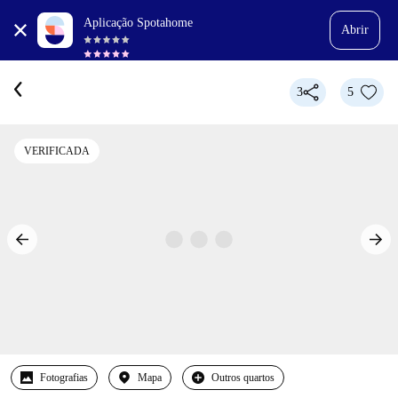
Aplicação Spotahome
Abrir
3
5
VERIFICADA
Fotografias
Mapa
Outros quartos