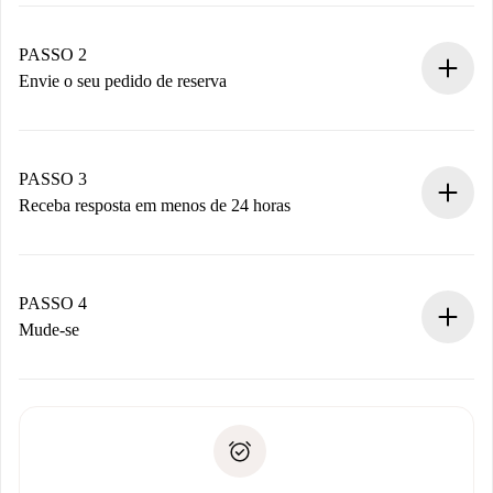
Processo de reserva 100% online.
Casas e Proprietários verificados.
Você tem todas as informações necessárias
PASSO 2
antecipadamente.
Envie o seu pedido de reserva
Envie detalhes básicos do seu perfil e método de
pagamento.
Não cobramos nada até que o proprietário confirme.
PASSO 3
Receba resposta em menos de 24 horas
O proprietário tem até 24 horas para confirmar.
Se aceita, faremos a cobrança e conectaremos você ao
proprietário.
PASSO 4
Se recusada: não cobraremos nada e ofereceremos
Mude-se
alternativas.
Combine os detalhes da chegada com o proprietário,
Documentos necessários para “
Spotahome plus
”.
entrega das chaves, etc.
Documento de identidade ou Passaporte
A Spotahome só transferirá o primeiro pagamento se você
Comprovante de solvência
não comunicar nenhum problema.
Débito direto bancário