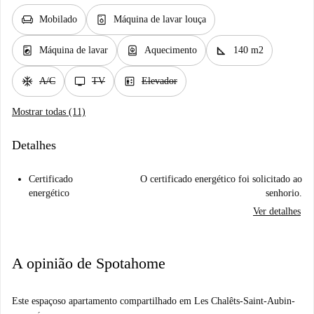
chair
dishwasher_gen
Mobilado
Máquina de lavar louça
local_laundry_service
water_heater
square_foot
Máquina de lavar
Aquecimento
140 m2
ac_unit
tv
elevator
A/C
TV
Elevador
Mostrar todas (11)
Detalhes
Certificado
O certificado energético foi solicitado ao
energético
senhorio.
Ver detalhes
A opinião de Spotahome
Este espaçoso apartamento compartilhado em Les Chalêts-Saint-Aubin-