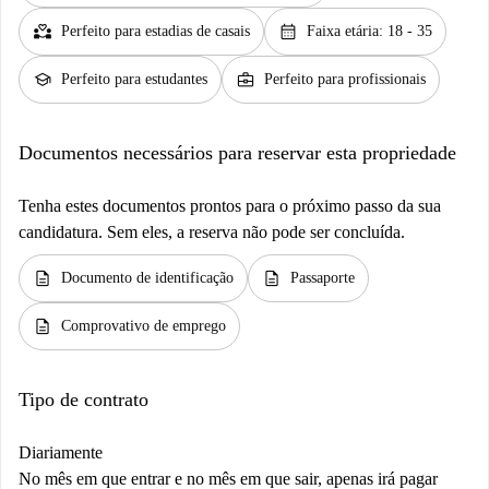
partner_heart
calendar_month
Perfeito para estadias de casais
Faixa etária: 18 - 35
school
business_center
Perfeito para estudantes
Perfeito para profissionais
Documentos necessários para reservar esta propriedade
Tenha estes documentos prontos para o próximo passo da sua
candidatura. Sem eles, a reserva não pode ser concluída.
description
description
Documento de identificação
Passaporte
description
Comprovativo de emprego
Tipo de contrato
Diariamente
No mês em que entrar e no mês em que sair, apenas irá pagar