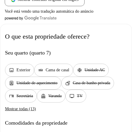
Você está vendo uma tradução automática do anúncio
O que esta propriedade oferece?
Seu quarto (quarto 7)
image
airline_seat_flat
ac_unit
Exterior
Cama de casal
Unidade AC
water_heater
soap
Unidade de aquecimento
Casa de banho privada
desk
balcony
tv
Secretária
Varanda
TV
Mostrar todas (13)
Comodidades da propriedade