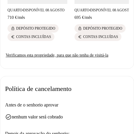
aspirador de pó sem saco, pá e escova, vassoura, esfregão e balde... Cada
apartamento compartilhado mobiliado Joivy inclui todas as despesas:
QUARTO
DISPONÍVEL 08 AGOSTO
QUARTO
DISPONÍVEL 08 AGOSTO
■
■
seguro de moradia, água, eletricidade, wi-fi ilimitado, taxas de
710 €
/
mês
695 €
/
mês
condomínio, imposto de lixo doméstico.
lock
lock
DEPÓSITO PROTEGIDO
DEPÓSITO PROTEGIDO
euro
euro
CONTAS INCLUÍDAS
CONTAS INCLUÍDAS
Verificamos esta propriedade, para que não tenha de visitá-la
Política de cancelamento
Antes de o senhorio aprovar
check_circle
nenhum valor será cobrado
Depois da aprovação do senhorio: