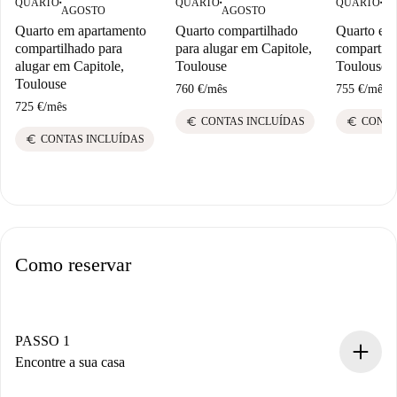
QUARTO
QUARTO
QUARTO
■
■
■
AGOSTO
AGOSTO
AG
Quarto em apartamento
Quarto compartilhado
Quarto em
compartilhado para
para alugar em Capitole,
compartilh
alugar em Capitole,
Toulouse
Toulouse
Toulouse
760 €
/
mês
755 €
/
mês
725 €
/
mês
euro
euro
CONTAS INCLUÍDAS
CONTA
euro
CONTAS INCLUÍDAS
Como reservar
PASSO 1
Encontre a sua casa