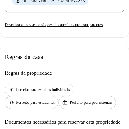
24H PARA VERIFICAR SUA NOVA CASA
Descubra as nossas condições de cancelamento transparentes
Regras da casa
Regras da propriedade
hail
Perfeito para estadias individuais
school
business_center
Perfeito para estudantes
Perfeito para profissionais
Documentos necessários para reservar esta propriedade