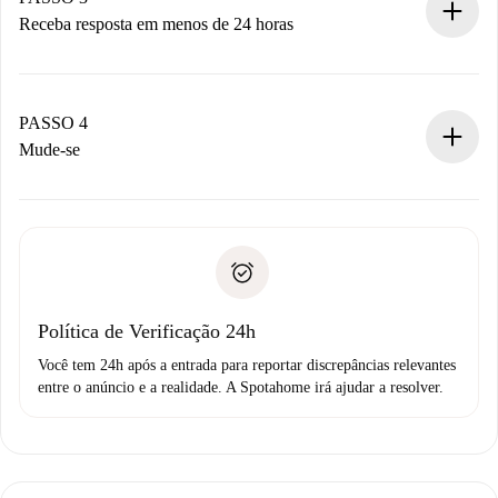
Receba resposta em menos de 24 horas
O proprietário tem até 24 horas para confirmar.
Se aceita, faremos a cobrança e conectaremos você ao
proprietário.
PASSO 4
Se recusada: não cobraremos nada e ofereceremos
Mude-se
alternativas.
Combine os detalhes da chegada com o proprietário,
Documentos necessários para “
Spotahome plus
”.
entrega das chaves, etc.
Documento de identidade ou Passaporte
A Spotahome só transferirá o primeiro pagamento se você
Comprovante de solvência
não comunicar nenhum problema.
Débito direto bancário
Política de Verificação 24h
Você tem 24h após a entrada para reportar discrepâncias relevantes
entre o anúncio e a realidade. A Spotahome irá ajudar a resolver.