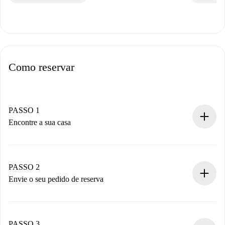
Como reservar
PASSO 1
Encontre a sua casa
Processo de reserva 100% online.
Casas e Proprietários verificados.
Você tem todas as informações necessárias
PASSO 2
antecipadamente.
Envie o seu pedido de reserva
Envie detalhes básicos do seu perfil e método de
pagamento.
Não cobramos nada até que o proprietário confirme.
PASSO 3