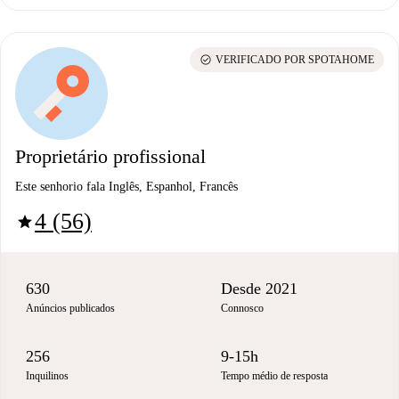
check_circle
VERIFICADO POR SPOTAHOME
Proprietário profissional
Este senhorio fala Inglês, Espanhol, Francês
4 (56)
star
630
Desde 2021
Anúncios publicados
Connosco
256
9-15h
Inquilinos
Tempo médio de resposta