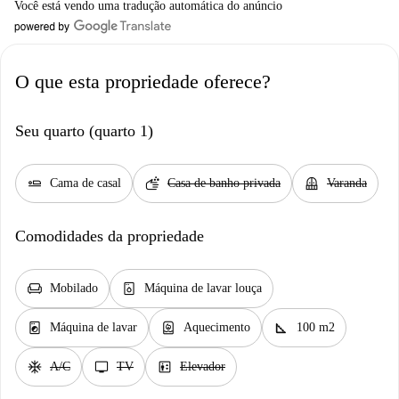
Você está vendo uma tradução automática do anúncio
O que esta propriedade oferece?
Seu quarto (quarto 1)
airline_seat_flat
soap
balcony
Cama de casal
Casa de banho privada
Varanda
Comodidades da propriedade
chair
dishwasher_gen
Mobilado
Máquina de lavar louça
local_laundry_service
water_heater
square_foot
Máquina de lavar
Aquecimento
100 m2
ac_unit
tv
elevator
A/C
TV
Elevador