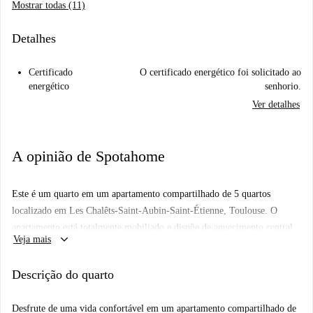
Mostrar todas (11)
Detalhes
Certificado
O certificado energético foi solicitado ao
energético
senhorio.
Ver detalhes
A opinião de Spotahome
Este é um quarto em um apartamento compartilhado de 5 quartos
localizado em Les Chalêts-Saint-Aubin-Saint-Étienne, Toulouse. O
apartamento está totalmente mobiliado e dispõe de aquecimento central,
keyboard_arrow_down
Veja mais
máquina de lavar roupa privativa e lava-louças para maior comodidade.
Todas as contas (eletricidade, água, gás e Wi-Fi) estão incluídas no
Descrição do quarto
aluguel, proporcionando praticidade aos inquilinos. Casais não são
permitidos, e o quarto é adequado tanto para estudantes quanto para
Desfrute de uma vida confortável em um apartamento compartilhado de
profissionais. Esta propriedade foi verificada pessoalmente pela