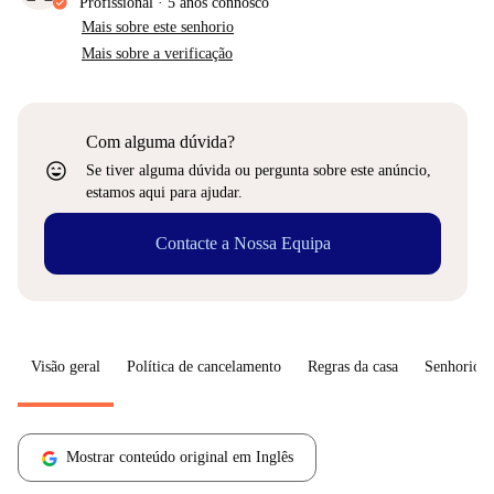
Profissional
·
5 anos
connosco
Mais sobre este senhorio
Mais sobre a verificação
Com alguma dúvida?
sentiment_very_satisfied
Se tiver alguma dúvida ou pergunta sobre este anúncio,
estamos aqui para ajudar.
Contacte a Nossa Equipa
Visão geral
Política de cancelamento
Regras da casa
Senhorio
Mostrar conteúdo original em Inglês