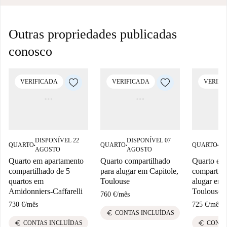
Outras propriedades publicadas
conosco
VERIFICADA
VERIFICADA
VERIFI
DISPONÍVEL 22
DISPONÍVEL 07
DI
QUARTO
QUARTO
QUARTO
■
■
■
AGOSTO
AGOSTO
AG
Quarto em apartamento
Quarto compartilhado
Quarto em
compartilhado de 5
para alugar em Capitole,
compartilh
quartos em
Toulouse
alugar em 
Amidonniers-Caffarelli
Toulouse
760 €
/
mês
730 €
/
mês
725 €
/
mês
euro
CONTAS INCLUÍDAS
euro
euro
CONTAS INCLUÍDAS
CONTA