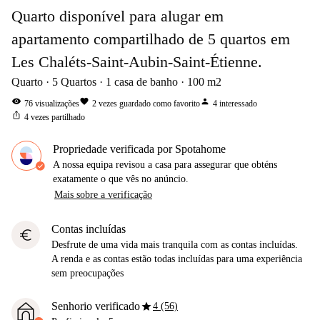
Quarto disponível para alugar em
apartamento compartilhado de 5 quartos em
Les Chaléts-Saint-Aubin-Saint-Étienne.
Quarto
5
Quartos
1
casa de banho
100
m2
visibility
favorite
person
76
visualizações
2
vezes guardado como favorito
4
interessado
ios_share
4
vezes partilhado
Propriedade verificada por Spotahome
A nossa equipa revisou a casa para assegurar que obténs
exatamente o que vês no anúncio.
Mais sobre a verificação
Contas incluídas
euro
Desfrute de uma vida mais tranquila com as contas incluídas.
A renda e as contas estão todas incluídas para uma experiência
sem preocupações
star
Senhorio verificado
4 (56)