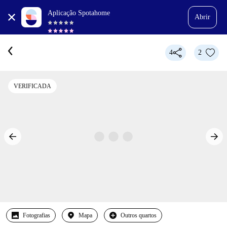
Aplicação Spotahome
Abrir
4
2
VERIFICADA
Fotografias
Mapa
Outros quartos