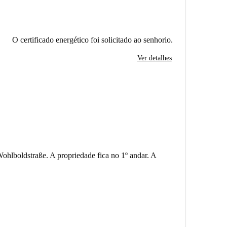
O certificado energético foi solicitado ao senhorio.
Ver detalhes
ohlboldstraße. A propriedade fica no 1º andar. A
unto. Isso significa que há algumas outras unidades
vê acima pode ser um pouco diferente do que você