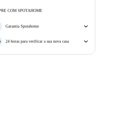
para uma experiência sem preocupações
Profissional
·
1 anos
connosco
Mais sobre este senhorio
PRE COM SPOTAHOME
Mais sobre a verificação
Garantia Spotahome
Se o proprietário cancelar a sua reserva com pouca
antecedência, nós iremos A) pagar um hotel e ajudá-
24 horas para verificar a sua nova casa
lo a encontrar novo alojamento, ou B) reembolsar o
Se a propriedade não corresponder ao prometido no
seu dinheiro na totalidade.
nosso anúncio, tem 24 horas depois de se mudar para
pedir para ser realojado.