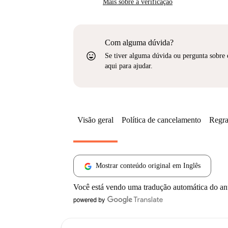
Mais sobre a verificação
Com alguma dúvida?
sentiment_very_satisfied
Se tiver alguma dúvida ou pergunta sobre 
aqui para ajudar.
Visão geral
Política de cancelamento
Regra
Mostrar conteúdo original em Inglês
Você está vendo uma tradução automática do a