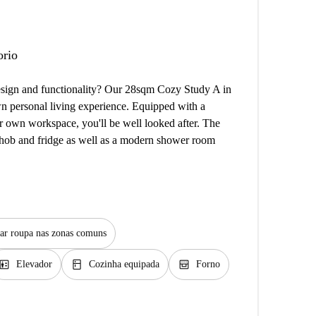
orio
design and functionality? Our 28sqm Cozy Study A in
n personal living experience. Equipped with a
r own workspace, you'll be well looked after. The
 hob and fridge as well as a modern shower room
ar roupa nas zonas comuns
levator
kitchen
oven_gen
Elevador
Cozinha equipada
Forno