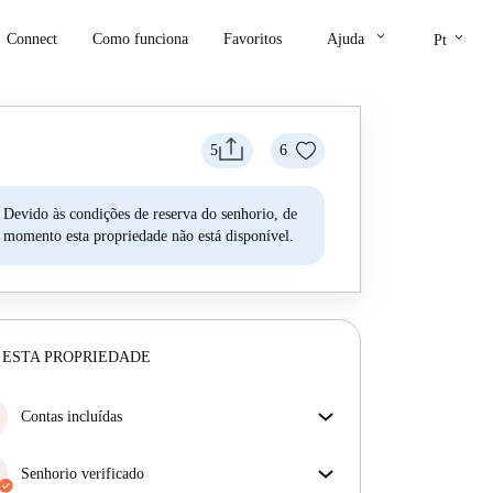
keyboard_arrow_down
keyboard_arrow_down
Connect
Como funciona
Favoritos
Ajuda
Pt
5
6
Devido às condições de reserva do senhorio, de
momento esta propriedade não está disponível.
 ESTA PROPRIEDADE
Contas incluídas
Desfrute de uma vida mais tranquila com as contas
incluídas. A renda e as contas estão todas incluídas
Senhorio verificado