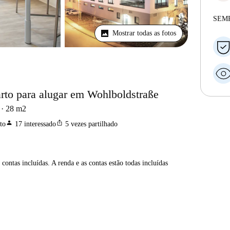
SEM
Mostrar todas as fotos
rto para alugar em Wohlboldstraße
28
m2
person
ios_share
to
17
interessado
5
vezes partilhado
contas incluídas. A renda e as contas estão todas incluídas