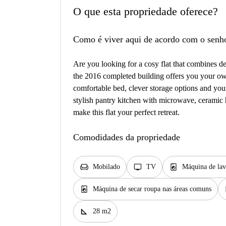
O que esta propriedade oferece?
Como é viver aqui de acordo com o senh
Are you looking for a cosy flat that combines 
the 2016 completed building offers you your ow
comfortable bed, clever storage options and you
stylish pantry kitchen with microwave, ceramic
make this flat your perfect retreat.
Comodidades da propriedade
chair
tv
local_laundry_service
Mobilado
TV
Máquina de lav
local_laundry_service
e
Máquina de secar roupa nas áreas comuns
square_foot
28 m2