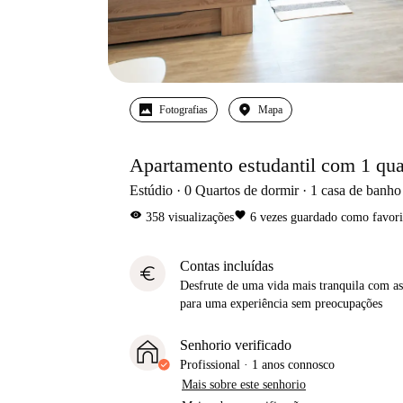
Fotografias
Mapa
Apartamento estudantil com 1 qua
Estúdio
0
Quartos de dormir
1
casa de banho
visibility
favorite
358
visualizações
6
vezes guardado como favori
Contas incluídas
euro
Desfrute de uma vida mais tranquila com as 
para uma experiência sem preocupações
Senhorio verificado
Profissional
·
1 anos
connosco
Mais sobre este senhorio