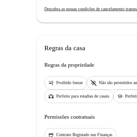
Descubra as nossas condições de cancelamento transp
Regras da casa
Regras da propriedade
smoke_free
pet_supplies
Proibido fumar
Não são permitidos an
partner_heart
school
Perfeito para estadias de casais
Perfei
Permissões contratuais
credit_score
Contrato Registado nas Finanças