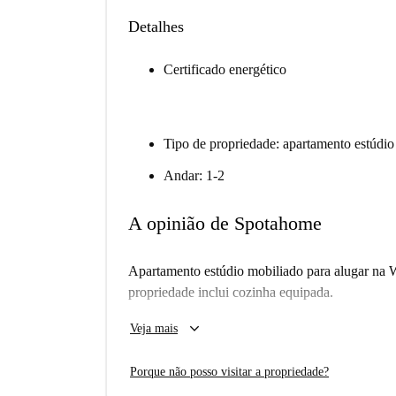
Detalhes
Certificado energético
Tipo de propriedade: apartamento estúdio
Andar: 1-2
A opinião de Spotahome
Apartamento estúdio mobiliado para alugar na W
propriedade inclui cozinha equipada.
Importante: - Esta propriedade é uma de um conj
keyboard_arrow_down
Veja mais
quase idênticas no edifício. Então, o que você 
realmente aluga.
Porque não posso visitar a propriedade?