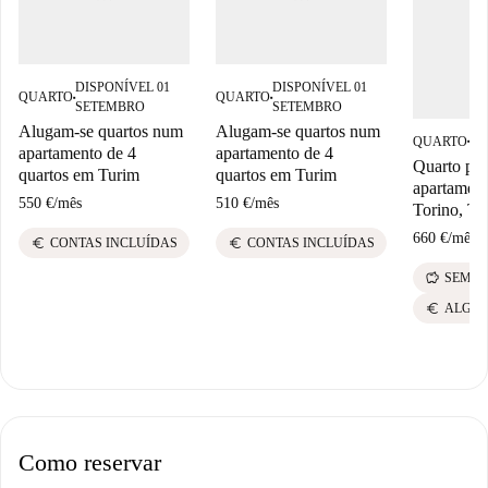
DISPONÍVEL 01
DISPONÍVEL 01
QUARTO
QUARTO
■
■
SETEMBRO
SETEMBRO
Alugam-se quartos num
Alugam-se quartos num
QUARTO
DI
■
apartamento de 4
apartamento de 4
Quarto par
quartos em Turim
quartos em Turim
apartament
550 €
/
mês
510 €
/
mês
Torino, To
660 €
/
mês
euro
euro
CONTAS INCLUÍDAS
CONTAS INCLUÍDAS
savings
SEM C
euro
ALGUM
Como reservar