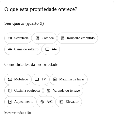
O que esta propriedade oferece?
Seu quarto (quarto 9)
desk
dresser
dresser
Secretária
Cómoda
Roupeiro embutido
airline_seat_flat
tv
Cama de solteiro
TV
Comodidades da propriedade
chair
tv
local_laundry_service
Mobilado
TV
Máquina de lavar
kitchen
balcony
Cozinha equipada
Varanda ou terraço
water_heater
ac_unit
elevator
Aquecimento
A/C
Elevador
Mostrar todas (10)