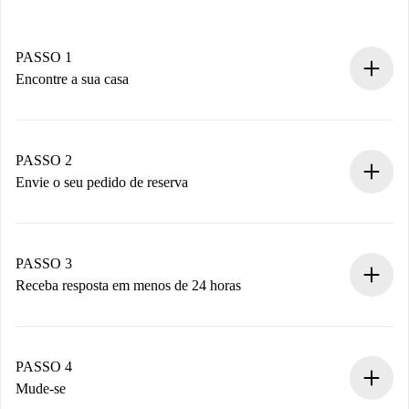
PASSO 1
Encontre a sua casa
Processo de reserva 100% online.
Casas e Proprietários verificados.
Você tem todas as informações necessárias
PASSO 2
antecipadamente.
Envie o seu pedido de reserva
Envie detalhes básicos do seu perfil e método de
pagamento.
Não cobramos nada até que o proprietário confirme.
PASSO 3
Receba resposta em menos de 24 horas
O proprietário tem até 24 horas para confirmar.
Se aceita, faremos a cobrança e conectaremos você ao
proprietário.
PASSO 4
Se recusada: não cobraremos nada e ofereceremos
Mude-se