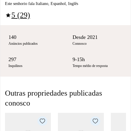
Este senhorio fala Italiano, Espanhol, Inglês
5 (29)
star
140
Desde 2021
Anúncios publicados
Connosco
297
9-15h
Inquilinos
Tempo médio de resposta
Outras propriedades publicadas
conosco