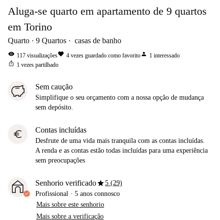
Aluga-se quarto em apartamento de 9 quartos
em Torino
Quarto
9
Quartos
casas de banho
visibility
favorite
person
117
visualizações
4
vezes guardado como favorito
1
interessado
ios_share
1
vezes partilhado
Sem caução
Simplifique o seu orçamento com a nossa opção de mudança
sem depósito.
Contas incluídas
euro
Desfrute de uma vida mais tranquila com as contas incluídas.
A renda e as contas estão todas incluídas para uma experiência
sem preocupações
star
Senhorio verificado
5 (29)
Profissional
·
5 anos
connosco
Mais sobre este senhorio
Mais sobre a verificação