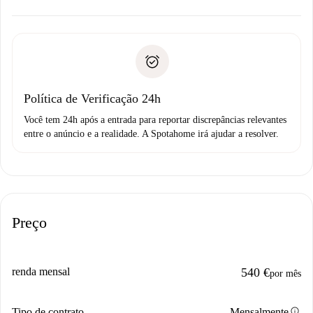
alternativas.
Combine os detalhes da chegada com o proprietário,
Documentos necessários para “
Spotahome plus
”.
entrega das chaves, etc.
Documento de identidade ou Passaporte
A Spotahome só transferirá o primeiro pagamento se você
Comprovante de solvência
não comunicar nenhum problema.
Débito direto bancário
Política de Verificação 24h
Você tem 24h após a entrada para reportar discrepâncias relevantes
entre o anúncio e a realidade. A Spotahome irá ajudar a resolver.
Preço
renda mensal
540 €
por mês
info
Tipo de contrato
Mensalmente