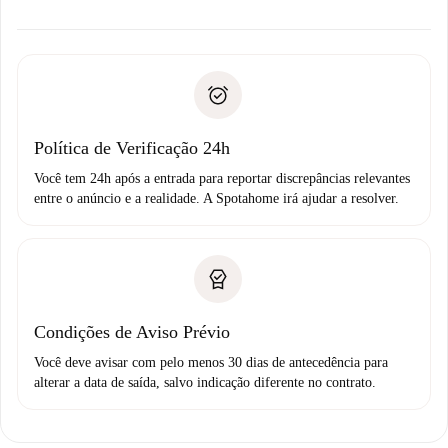
alternativas.
Combine os detalhes da chegada com o proprietário,
Documentos necessários para “
Spotahome plus
”.
entrega das chaves, etc.
Documento de identidade ou Passaporte
A Spotahome só transferirá o primeiro pagamento se você
Comprovante de solvência
não comunicar nenhum problema.
Débito direto bancário
Política de Verificação 24h
Você tem 24h após a entrada para reportar discrepâncias relevantes
entre o anúncio e a realidade. A Spotahome irá ajudar a resolver.
Condições de Aviso Prévio
Você deve avisar com pelo menos 30 dias de antecedência para
alterar a data de saída, salvo indicação diferente no contrato.