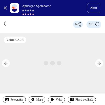
Aplicação Spotahome
Abrir
6
220
VERIFICADA
Fotografias
Mapa
Video
Planta detalhada