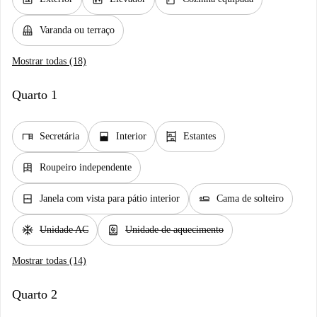
balcony
Varanda ou terraço
Mostrar todas (18)
Quarto 1
desk
window_open
shelves
Secretária
Interior
Estantes
dresser
Roupeiro independente
window_closed
airline_seat_flat
Janela com vista para pátio interior
Cama de solteiro
ac_unit
water_heater
Unidade AC
Unidade de aquecimento
Mostrar todas (14)
Quarto 2