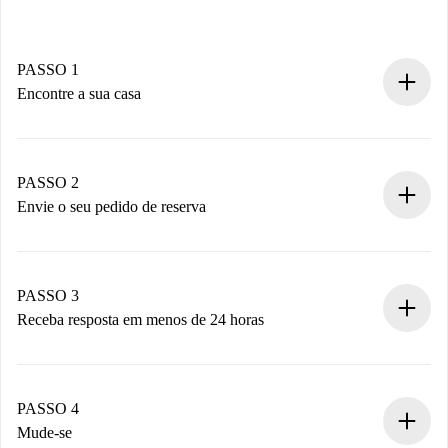
PASSO 1
Encontre a sua casa
Processo de reserva 100% online.
Casas e Proprietários verificados.
Você tem todas as informações necessárias
PASSO 2
antecipadamente.
Envie o seu pedido de reserva
Envie detalhes básicos do seu perfil e método de
pagamento.
Não cobramos nada até que o proprietário confirme.
PASSO 3
Receba resposta em menos de 24 horas
O proprietário tem até 24 horas para confirmar.
Se aceita, faremos a cobrança e conectaremos você ao
proprietário.
PASSO 4
Se recusada: não cobraremos nada e ofereceremos
Mude-se