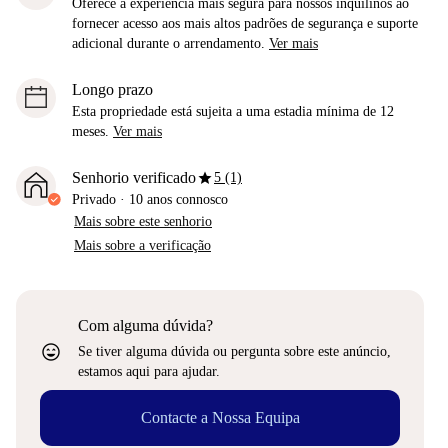
Oferece a experiência mais segura para nossos inquilinos ao
fornecer acesso aos mais altos padrões de segurança e suporte
adicional durante o arrendamento.
Ver mais
Longo prazo
Esta propriedade está sujeita a uma estadia mínima de 12
meses.
Ver mais
star
Senhorio verificado
5 (1)
Privado
·
10 anos
connosco
Mais sobre este senhorio
Mais sobre a verificação
Com alguma dúvida?
sentiment_very_satisfied
Se tiver alguma dúvida ou pergunta sobre este anúncio,
estamos aqui para ajudar.
Contacte a Nossa Equipa