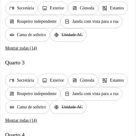
desk
image
dresser
shelves
Secretária
Exterior
Cómoda
Estantes
dresser
window_closed
Roupeiro independente
Janela com vista para a rua
airline_seat_flat
ac_unit
Cama de solteiro
Unidade AC
Mostrar todas (14)
Quarto 3
desk
image
dresser
shelves
Secretária
Exterior
Cómoda
Estantes
dresser
window_closed
Roupeiro independente
Janela com vista para a rua
airline_seat_flat
ac_unit
Cama de solteiro
Unidade AC
Mostrar todas (14)
Quarto 4