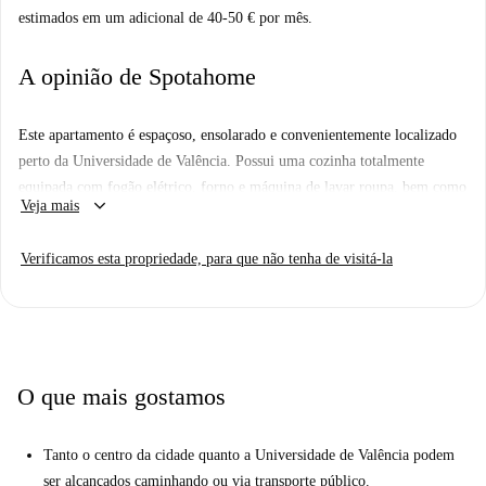
estimados em um adicional de 40-50 € por mês.
A opinião de Spotahome
Este apartamento é espaçoso, ensolarado e convenientemente localizado
perto da Universidade de Valência. Possui uma cozinha totalmente
equipada com fogão elétrico, forno e máquina de lavar roupa, bem como
keyboard_arrow_down
Veja mais
uma ampla sala de estar bem iluminada. Da sala de estar você pode
acessar o lindo terraço, com amplo espaço para desfrutar de café da
Verificamos esta propriedade, para que não tenha de visitá-la
manhã ou jantar durante as noites quentes de verão de Valência. Há um
banheiro compartilhado com banheira, e todos os quartos estão
equipados com tudo que você precisa para uma estadia confortável.
Carrer del Poeta Altet está a uma curta distância do centro da cidade, e o
bairro de Benimaclet é divertido e movimentado.
O que mais gostamos
Tanto o centro da cidade quanto a Universidade de Valência podem
ser alcançados caminhando ou via transporte público.