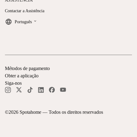
ASSISTÊNCIA
Contactar a Assistência
keyboard_arrow_down
Português
Métodos de pagamento
Obter a aplicação
Siga-nos
©
2026
Spotahome —
Todos os direitos reservados