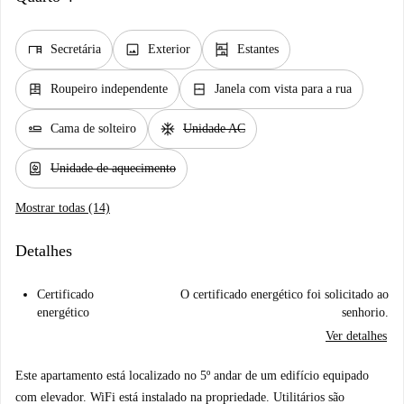
desk
image
shelves
Secretária
Exterior
Estantes
dresser
window_closed
Roupeiro independente
Janela com vista para a rua
airline_seat_flat
ac_unit
Cama de solteiro
Unidade AC
water_heater
Unidade de aquecimento
Mostrar todas (14)
Detalhes
Certificado
O certificado energético foi solicitado ao
energético
senhorio.
Ver detalhes
Este apartamento está localizado no 5º andar de um edifício equipado
com elevador. WiFi está instalado na propriedade. Utilitários são