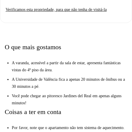
sala de estar. Com uma estação de metrô, bonde e ônibus a segundos de
Verificamos esta propriedade, para que não tenha de visitá-la
distância, você estará bem conectado com o centro da cidade, bem como
com a praia ensolarada, proporcionando o melhor dos dois mundos. A
área do apartamento é de 75m2.
O que mais gostamos
A varanda, acessível a partir da sala de estar, apresenta fantásticas
vistas do 4º piso da área.
A Universidade de Valência fica a apenas 20 minutos de ônibus ou a
30 minutos a pé.
Você pode chegar ao pitoresco Jardines del Real em apenas alguns
minutos!
Coisas a ter em conta
Por favor, note que o apartamento não tem sistema de aquecimento.