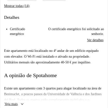
Mostrar todas (14)
Detalhes
Certificado
O certificado energético foi solicitado ao
energético
senhorio.
Ver detalhes
Este apartamento está localizado no 4º andar de um edifício equipado
com elevador. O Wi-Fi está instalado e ativado na propriedade.
Utilitários mensais são aproximadamente 40-50 € por inquilino.
A opinião de Spotahome
Existe um apartamento com 3 quartos para alugar localizado na área de
Benimaclet, a poucos passos da Universidade de Valência e dos Jardines
del Real. Todos os quartos estão completamente mobilados e o
keyboard_arrow_down
Veja mais
apartamento tem uma fantástica varanda, acessível a partir da luminosa