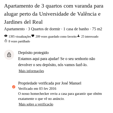
Apartamento de 3 quartos com varanda para
alugar perto da Universidade de Valência e
Jardines del Real
Apartamento
3
Quartos de dormir
1
casa de banho
75
m2
visibility
favorite
person
1395
visualizações
209
vezes guardado como favorito
25
interessado
ios_share
8
vezes partilhado
Depósito protegido
lock
Estamos aqui para ajudar! Se o seu senhorio não
devolver o seu depósito, nós vamos fazê-lo.
Mais informações
propriedade verificada por José Manuel
Verificado em
03 fev 2016
O nosso homechecker reviu a casa para garantir que obtém
exatamente o que vê no anúncio.
Mais sobre a verificação