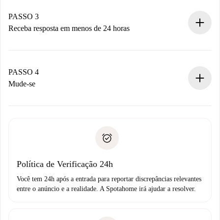
pagamento.
Não cobramos nada até que o proprietário confirme.
PASSO 3
Receba resposta em menos de 24 horas
O proprietário tem até 24 horas para confirmar.
Se aceita, faremos a cobrança e conectaremos você ao
proprietário.
PASSO 4
Se recusada: não cobraremos nada e ofereceremos
Mude-se
alternativas.
Combine os detalhes da chegada com o proprietário,
Documentos necessários para “
Spotahome plus
”.
entrega das chaves, etc.
Documento de identidade ou Passaporte
A Spotahome só transferirá o primeiro pagamento se você
Comprovante de solvência
não comunicar nenhum problema.
Débito direto bancário
Política de Verificação 24h
Você tem 24h após a entrada para reportar discrepâncias relevantes
entre o anúncio e a realidade. A Spotahome irá ajudar a resolver.