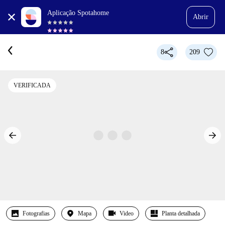
Aplicação Spotahome
Abrir
8
209
VERIFICADA
Fotografias
Mapa
Video
Planta detalhada