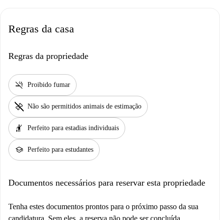
Regras da casa
Regras da propriedade
smoke_free
Proibido fumar
pet_supplies
Não são permitidos animais de estimação
hail
Perfeito para estadias individuais
school
Perfeito para estudantes
Documentos necessários para reservar esta propriedade
Tenha estes documentos prontos para o próximo passo da sua
candidatura. Sem eles, a reserva não pode ser concluída.