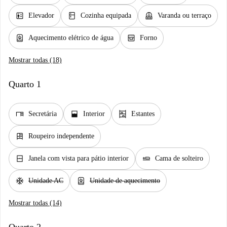
elevator
kitchen
balcony
Elevador
Cozinha equipada
Varanda ou terraço
water_heater
oven_gen
Aquecimento elétrico de água
Forno
Mostrar todas (18)
Quarto 1
desk
window_open
shelves
Secretária
Interior
Estantes
dresser
Roupeiro independente
window_closed
airline_seat_flat
Janela com vista para pátio interior
Cama de solteiro
ac_unit
water_heater
Unidade AC
Unidade de aquecimento
Mostrar todas (14)