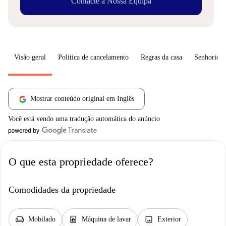
Contacte a Nossa Equipa
Visão geral
Política de cancelamento
Regras da casa
Senhorio
Mostrar conteúdo original em Inglês
Você está vendo uma tradução automática do anúncio
O que esta propriedade oferece?
Comodidades da propriedade
chair
local_laundry_service
image
Mobilado
Máquina de lavar
Exterior