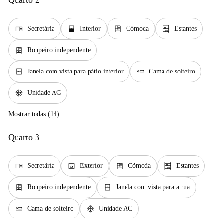
Quarto 2
desk
window_open
dresser
shelves
Secretária
Interior
Cómoda
Estantes
dresser
Roupeiro independente
window_closed
airline_seat_flat
Janela com vista para pátio interior
Cama de solteiro
ac_unit
Unidade AC
Mostrar todas (14)
Quarto 3
desk
image
dresser
shelves
Secretária
Exterior
Cómoda
Estantes
dresser
window_closed
Roupeiro independente
Janela com vista para a rua
airline_seat_flat
ac_unit
Cama de solteiro
Unidade AC