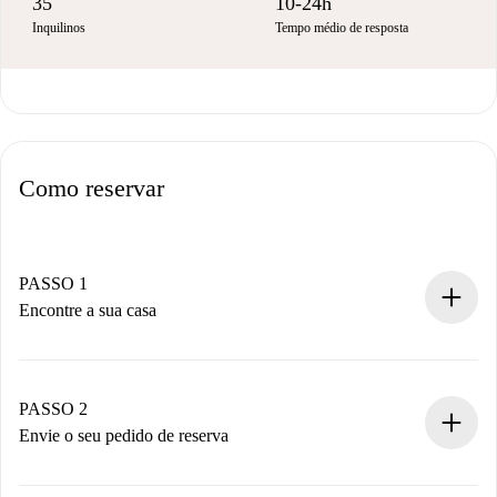
35
10-24h
Inquilinos
Tempo médio de resposta
Como reservar
PASSO 1
Encontre a sua casa
Processo de reserva 100% online.
Casas e Proprietários verificados.
Você tem todas as informações necessárias
PASSO 2
antecipadamente.
Envie o seu pedido de reserva
Envie detalhes básicos do seu perfil e método de