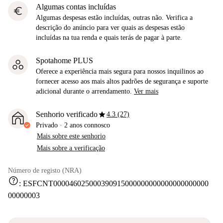
Algumas contas incluídas
euro
Algumas despesas estão incluídas, outras não. Verifica a
descrição do anúncio para ver quais as despesas estão
incluídas na tua renda e quais terás de pagar à parte.
Spotahome PLUS
Oferece a experiência mais segura para nossos inquilinos ao
fornecer acesso aos mais altos padrões de segurança e suporte
adicional durante o arrendamento.
Ver mais
star
Senhorio verificado
4.3 (27)
Privado
·
2 anos
connosco
Mais sobre este senhorio
Mais sobre a verificação
Número de registo (NRA)
help
:
ESFCNT000046025000390915000000000000000000000
00000003