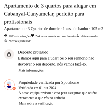
Apartamento de 3 quartos para alugar em
Cabanyal-Canyamelar, perfeito para
profissionais
Apartamento
3
Quartos de dormir
1
casa de banho
105
m2
visibility
favorite
person
1985
visualizações
224
vezes guardado como favorito
56
interessado
ios_share
28
vezes partilhado
Depósito protegido
lock
Estamos aqui para ajudar! Se o seu senhorio não
devolver o seu depósito, nós vamos fazê-lo.
Mais informações
Propriedade verificada por Spotahome
Verificado em
01 out 2024
A nossa equipa revisou a casa para assegurar que obténs
exatamente o que vês no anúncio.
Mais sobre a verificação