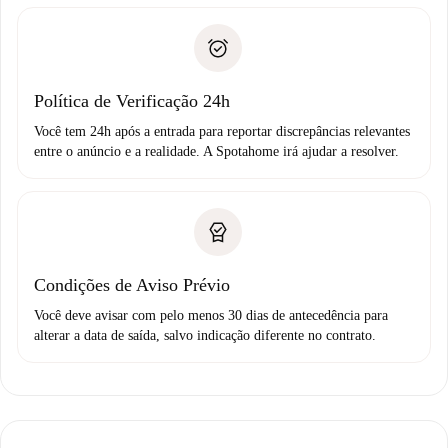
entrega das chaves, etc.
Documento de identidade ou Passaporte
A Spotahome só transferirá o primeiro pagamento se você
Comprovante de solvência
não comunicar nenhum problema.
Débito direto bancário
Política de Verificação 24h
Você tem 24h após a entrada para reportar discrepâncias relevantes
entre o anúncio e a realidade. A Spotahome irá ajudar a resolver.
Condições de Aviso Prévio
Você deve avisar com pelo menos 30 dias de antecedência para
alterar a data de saída, salvo indicação diferente no contrato.