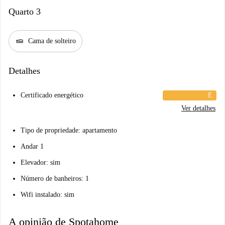
Quarto 3
airline_seat_flat
Cama de solteiro
Detalhes
Certificado energético
E
Ver detalhes
Tipo de propriedade: apartamento
Andar 1
Elevador: sim
Número de banheiros: 1
Wifi instalado: sim
A opinião de Spotahome