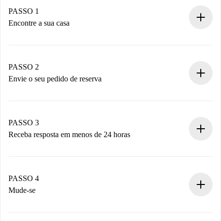
PASSO 1
Encontre a sua casa
Processo de reserva 100% online.
Casas e Proprietários verificados.
Você tem todas as informações necessárias
PASSO 2
antecipadamente.
Envie o seu pedido de reserva
Envie detalhes básicos do seu perfil e método de
pagamento.
Não cobramos nada até que o proprietário confirme.
PASSO 3
Receba resposta em menos de 24 horas
O proprietário tem até 24 horas para confirmar.
Se aceita, faremos a cobrança e conectaremos você ao
proprietário.
PASSO 4
Se recusada: não cobraremos nada e ofereceremos
Mude-se
alternativas.
Combine os detalhes da chegada com o proprietário,
Documentos necessários para “
Spotahome plus
”.