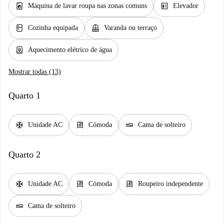
local_laundry_service
elevator
Máquina de lavar roupa nas zonas comuns
Elevador
kitchen
balcony
Cozinha equipada
Varanda ou terraço
water_heater
Aquecimento elétrico de água
Mostrar todas (13)
Quarto 1
ac_unit
dresser
airline_seat_flat
Unidade AC
Cómoda
Cama de solteiro
Quarto 2
ac_unit
dresser
dresser
Unidade AC
Cómoda
Roupeiro independente
airline_seat_flat
Cama de solteiro