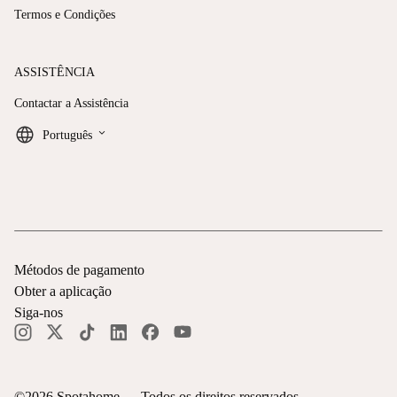
Termos e Condições
ASSISTÊNCIA
Contactar a Assistência
keyboard_arrow_down
Português
Métodos de pagamento
Obter a aplicação
Siga-nos
©
2026
Spotahome —
Todos os direitos reservados