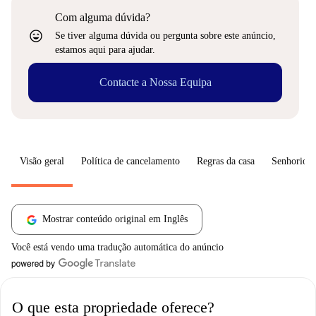
Com alguma dúvida?
sentiment_very_satisfied
Se tiver alguma dúvida ou pergunta sobre este anúncio,
estamos aqui para ajudar.
Contacte a Nossa Equipa
Visão geral
Política de cancelamento
Regras da casa
Senhorio
Mostrar conteúdo original em Inglês
Você está vendo uma tradução automática do anúncio
O que esta propriedade oferece?