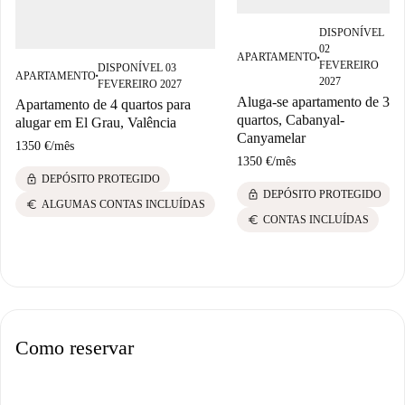
DISPONÍVEL
02
APARTAMENTO
■
FEVEREIRO
DISPONÍVEL 03
APARTAMENTO
■
2027
FEVEREIRO 2027
Aluga-se apartamento de 3
Apartamento de 4 quartos para
quartos, Cabanyal-
alugar em El Grau, Valência
Canyamelar
1350 €
/
mês
1350 €
/
mês
lock
DEPÓSITO PROTEGIDO
lock
DEPÓSITO PROTEGIDO
euro
ALGUMAS CONTAS INCLUÍDAS
euro
CONTAS INCLUÍDAS
Como reservar