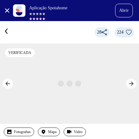
Aplicação Spotahome
Abrir
28
224
VERIFICADA
Fotografias
Mapa
Video