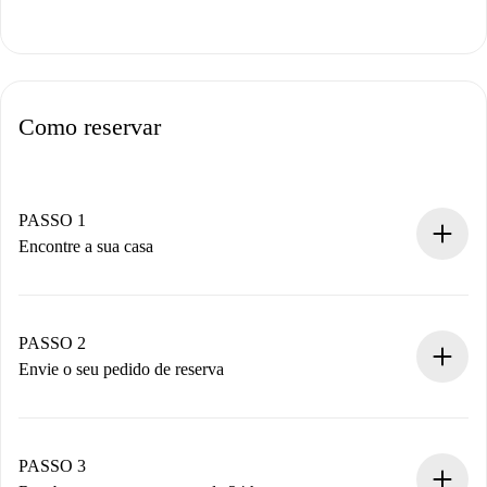
Como reservar
PASSO 1
Encontre a sua casa
Processo de reserva 100% online.
Casas e Proprietários verificados.
Você tem todas as informações necessárias
PASSO 2
antecipadamente.
Envie o seu pedido de reserva
Envie detalhes básicos do seu perfil e método de
pagamento.
Não cobramos nada até que o proprietário confirme.
PASSO 3