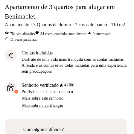
Apartamento de 3 quartos para alugar em
Benimaclet.
Apartamento
3
Quartos de dormir
2
casas de banho
110
m2
visibility
favorite
person
784
visualizações
34
vezes guardado como favorito
9
interessado
ios_share
11
vezes partilhado
Contas incluídas
euro
Desfrute de uma vida mais tranquila com as contas incluídas.
A renda e as contas estão todas incluídas para uma experiência
sem preocupações
star
Senhorio verificado
4 (80)
Profissional
·
7 anos
connosco
Mais sobre este senhorio
Mais sobre a verificação
Com alguma dúvida?