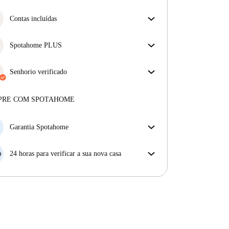
Mais sobre a verificação
Simplifique o seu orçamento com a nossa opção de
mudança sem depósito.
Contas incluídas
Desfrute de uma vida mais tranquila com as contas
incluídas. A renda e as contas estão todas incluídas
Spotahome PLUS
para uma experiência sem preocupações
Oferece a experiência mais segura para nossos
inquilinos ao fornecer acesso aos mais altos padrões
Senhorio verificado
de segurança e suporte adicional durante o
Privado
·
2 anos
connosco
arrendamento.
Ver mais
Mais sobre este senhorio
PRE COM SPOTAHOME
Mais sobre a verificação
Garantia Spotahome
Se o proprietário cancelar a sua reserva com pouca
antecedência, nós iremos A) pagar um hotel e ajudá-
24 horas para verificar a sua nova casa
lo a encontrar novo alojamento, ou B) reembolsar o
Se a propriedade não corresponder ao prometido no
seu dinheiro na totalidade.
nosso anúncio, tem 24 horas depois de se mudar para
pedir para ser realojado.