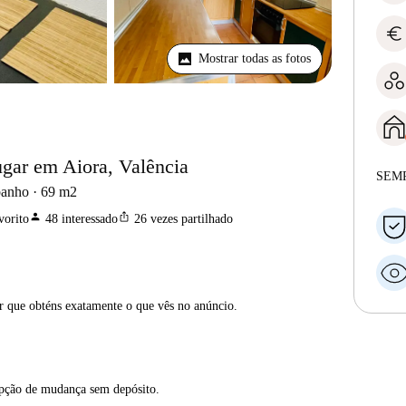
euro
Mostrar todas as fotos
ugar em Aiora, Valência
SEM
banho
69
m2
person
ios_share
vorito
48
interessado
26
vezes partilhado
ar que obténs exatamente o que vês no anúncio.
opção de mudança sem depósito.