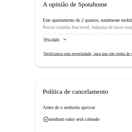
A opinião de Spotahome
Este apartamento de 2 quartos, totalmente mobili
Possui cozinha funcional, máquina de lavar rou
individuais, forno e televisão. Animais de estim
keyboard_arrow_down
Veja mais
verificado pela Spotahome.
Localizado em Aiora, o apartamento fica próxi
Verificamos esta propriedade, para que não tenha de v
Restaurante Nerea e Sulman Pizzería Burguer A
Palauet d'Aiora e a Árbol Monumental, oferecen
Política de cancelamento
Antes de o senhorio aprovar
check_circle
nenhum valor será cobrado