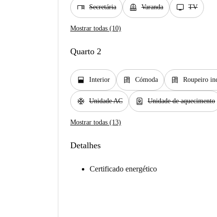
desk
balcony
tv
Secretária
Varanda
TV
Mostrar todas (10)
Quarto 2
window_open
dresser
dresser
Interior
Cómoda
Roupeiro in
ac_unit
water_heater
Unidade AC
Unidade de aquecimento
Mostrar todas (13)
Detalhes
Certificado energético