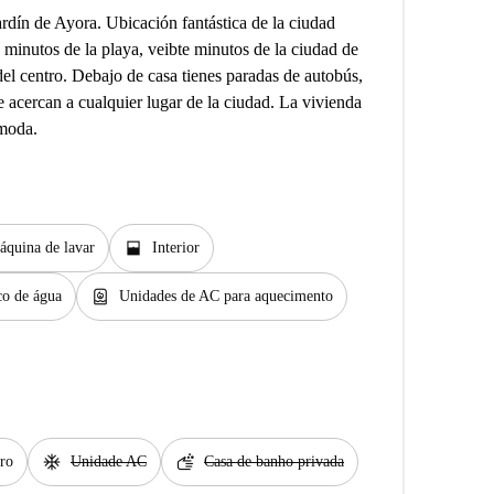
ardín de Ayora. Ubicación fantástica de la ciudad
 minutos de la playa, veibte minutos de la ciudad de
 del centro. Debajo de casa tienes paradas de autobús,
te acercan a cualquier lugar de la ciudad. La vivienda
ómoda.
window_open
áquina de lavar
Interior
water_heater
co de água
Unidades de AC para aquecimento
ac_unit
soap
iro
Unidade AC
Casa de banho privada