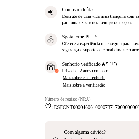
Contas incluídas
euro
Desfrute de uma vida mais tranquila com as 
para uma experiência sem preocupações
Spotahome PLUS
Oferece a experiência mais segura para noss
segurança e suporte adicional durante o ar
star
Senhorio verificado
5 (15)
Privado
·
2 anos
connosco
Mais sobre este senhorio
Mais sobre a verificação
Número de registo (NRA)
help
:
ESFCNT000046061000073717000000000
Com alguma dúvida?