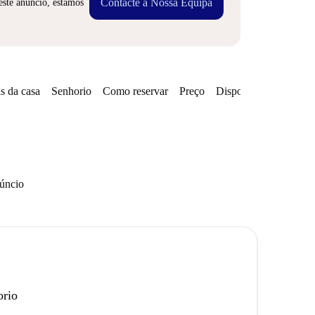
Contacte a Nossa Equipa
este anúncio, estamos
s da casa
Senhorio
Como reservar
Preço
Disponibilidades
núncio
orio