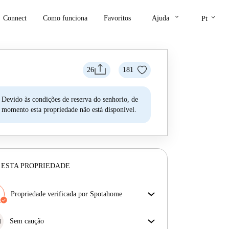
keyboard_arrow_down
keyboard_arrow_down
Connect
Como funciona
Favoritos
Ajuda
Pt
26
181
Devido às condições de reserva do senhorio, de
momento esta propriedade não está disponível.
 ESTA PROPRIEDADE
Propriedade verificada por Spotahome
A nossa equipa revisou a casa para assegurar que
obténs exatamente o que vês no anúncio.
Sem caução