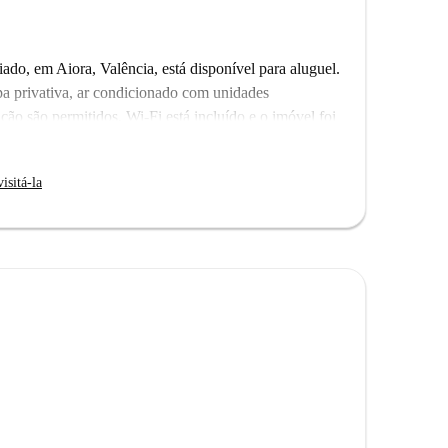
ado, em Aiora, Valência, está disponível para aluguel.
pa privativa, ar condicionado com unidades
ação são permitidos, Wi-Fi está incluído e o imóvel foi
mo a diversas opções gastronômicas, como Le Smash,
isitá-la
lmuerzos. Pontos de interesse próximos incluem o
do um ambiente agradável para explorar a região.