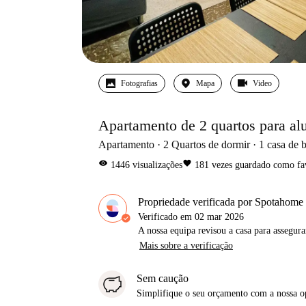
Fotografias
Mapa
Video
Apartamento de 2 quartos para al
Apartamento
2
Quartos de dormir
1
casa de 
visibility
favorite
1446
visualizações
181
vezes guardado como fa
Propriedade verificada por Spotahome
Verificado em
02 mar 2026
A nossa equipa revisou a casa para assegur
Mais sobre a verificação
Sem caução
Simplifique o seu orçamento com a nossa 