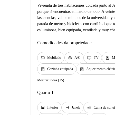
Vivienda de tres habitaciones ubicada junto al J
porque té encuentras en medio de todo. A veinte
las ciencias, veinte minutos de la universidad y
parada de metro y bicicletas con carril bici que 
es luminosa, bien equipada, ventilada y muy c
Comodidades da propriedade
chair
ac_unit
tv
local_laundry_service
Mobilado
A/C
TV
M
kitchen
water_heater
Cozinha equipada
Aquecimento elétri
Mostrar todas (15)
Quarto 1
window_open
window_closed
airline_seat_flat
Interior
Janela
Cama de solte