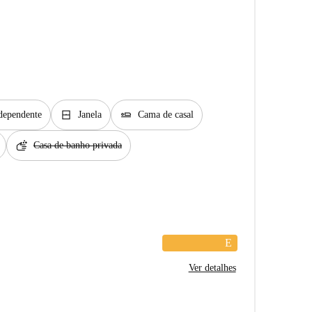
window_closed
airline_seat_flat
dependente
Janela
Cama de casal
soap
Casa de banho privada
E
Ver detalhes