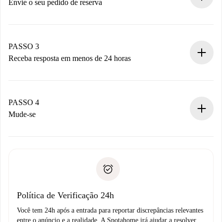
antecipadamente.
Envie o seu pedido de reserva
Envie detalhes básicos do seu perfil e método de
pagamento.
Não cobramos nada até que o proprietário confirme.
PASSO 3
Receba resposta em menos de 24 horas
O proprietário tem até 24 horas para confirmar.
Se aceita, faremos a cobrança e conectaremos você ao
proprietário.
PASSO 4
Se recusada: não cobraremos nada e ofereceremos
Mude-se
alternativas.
Combine os detalhes da chegada com o proprietário,
Documentos necessários para “
Spotahome plus
”.
entrega das chaves, etc.
Documento de identidade ou Passaporte
A Spotahome só transferirá o primeiro pagamento se você
Comprovante de solvência
não comunicar nenhum problema.
Débito direto bancário
Política de Verificação 24h
Você tem 24h após a entrada para reportar discrepâncias relevantes
entre o anúncio e a realidade. A Spotahome irá ajudar a resolver.