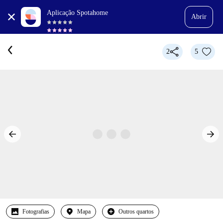
Aplicação Spotahome
Abrir
2
5
Fotografias
Mapa
Outros quartos