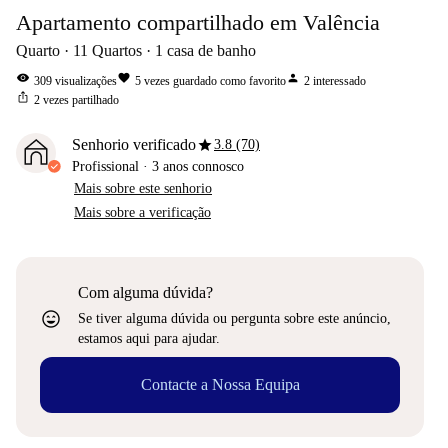
Apartamento compartilhado em Valência
Quarto
11
Quartos
1
casa de banho
visibility
favorite
person
309
visualizações
5
vezes guardado como favorito
2
interessado
ios_share
2
vezes partilhado
star
Senhorio verificado
3.8 (70)
Profissional
·
3 anos
connosco
Mais sobre este senhorio
Mais sobre a verificação
Com alguma dúvida?
sentiment_very_satisfied
Se tiver alguma dúvida ou pergunta sobre este anúncio,
estamos aqui para ajudar.
Contacte a Nossa Equipa